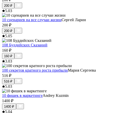
200
₽
5.0
3
10 сценариев на все случаи жизни
Сергей Ларин
200
₽
200
₽
5.0
5
108 Буддийских Сказаний
160
₽
160
₽
3.0
3
100 секретов кратного роста прибыли
Мария Сергеева
516
₽
516
₽
5.0
3
10 фишек в маркетинге
Andrey Kuzmin
1400
₽
1400
₽
5.0
4