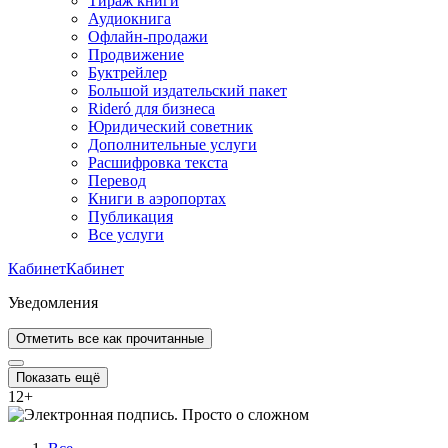
Тираж книги
Аудиокнига
Офлайн-продажи
Продвижение
Буктрейлер
Большой издательский пакет
Rideró для бизнеса
Юридический советник
Дополнительные услуги
Расшифровка текста
Перевод
Книги в аэропортах
Публикация
Все услуги
Кабинет
Кабинет
Уведомления
Отметить все как прочитанные
Показать ещё
12
+