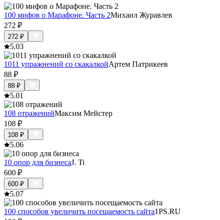
100 мифов о Марафоне. Часть 2
Михаил Журавлев
272
₽
272
₽
5.0
3
1011 упражнений со скакалкой
Артем Патрикеев
88
₽
88
₽
5.0
1
108 отражений
Максим Мейстер
108
₽
108
₽
5.0
6
10 опор для бизнеса
J. Ti
600
₽
600
₽
5.0
7
100 способов увеличить посещаемость сайта
1PS.RU