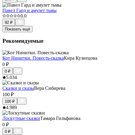
Павел Гард и амулет тьмы
0.0
92
₽
Показать ещё
Рекомендуемые
Кот Нинитки. Повесть-сказка
Кира Кузнецова
0
₽
0
₽
5.0
34
Сказки и сказы
Вера Сибирева
100
₽
100
₽
4.9
89
Лоскутные сказки
Тамара Гильфанова
0
₽
0
₽