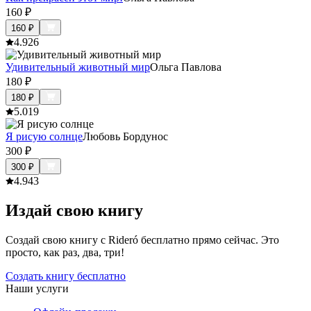
160
₽
160
₽
4.9
26
Удивительный животный мир
Ольга Павлова
180
₽
180
₽
5.0
19
Я рисую солнце
Любовь Бордунос
300
₽
300
₽
4.9
43
Издай свою книгу
Создай свою книгу с Rideró бесплатно прямо сейчас. Это
просто, как раз, два, три!
Создать книгу бесплатно
Наши услуги