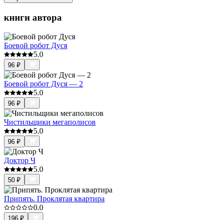
книги автора
Боевой робот Дуся
5.0
96
₽
Боевой робот Дуся — 2
5.0
96
₽
Чистильщики мегаполисов
5.0
96
₽
Доктор Ч
5.0
50
₽
Припять. Проклятая квартира
0.0
196
₽