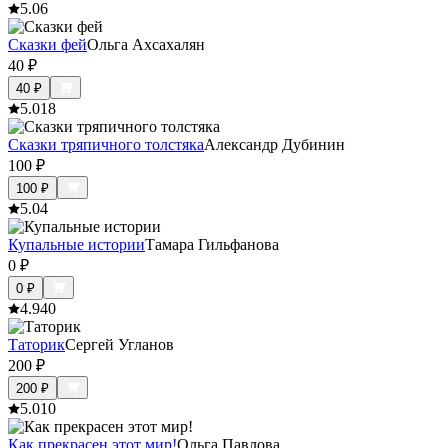
5.0
6
Сказки фей
Ольга Ахсахалян
40
₽
40
₽
5.0
18
Сказки тряпичного толстяка
Александр Дубинин
100
₽
100
₽
5.0
4
Купальные истории
Тамара Гильфанова
0
₽
0
₽
4.9
40
Таторик
Сергей Угланов
200
₽
200
₽
5.0
10
Как прекрасен этот мир!
Ольга Павлова