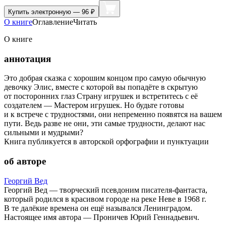
Купить
электронную — 96 ₽
О книге
Оглавление
Читать
О книге
аннотация
Это добрая сказка с хорошим концом про самую обычную
девочку Элис, вместе с которой вы попадёте в скрытую
от посторонних глаз Страну игрушек и встретитесь с её
создателем — Мастером игрушек. Но будьте готовы
и к встрече с трудностями, они непременно появятся на вашем
пути. Ведь разве не они, эти самые трудности, делают нас
сильными и мудрыми?
Книга публикуется в авторской орфографии и пунктуации
об авторе
Георгий Вед
Георгий Вед — творческий псевдоним писателя-фантаста,
который родился в красивом городе на реке Неве в 1968 г.
В те далёкие времена он ещё назывался Ленинградом.
Настоящее имя автора — Проничев Юрий Геннадьевич.