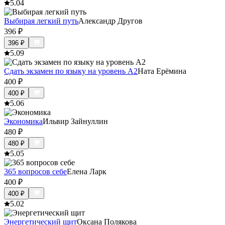
5.0
4
Выбирая легкий путь
Александр Другов
396
₽
396
₽
5.0
9
Сдать экзамен по языку на уровень А2
Ната Ерёмина
400
₽
400
₽
5.0
6
Экономика
Ильвир Зайнуллин
480
₽
480
₽
5.0
5
365 вопросов себе
Елена Ларк
400
₽
400
₽
5.0
2
Энергетический щит
Оксана Полякова