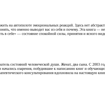
ть жить на автопилоте эмоциональных реакций. Здесь нет абстр
ять, что именно выводит вас из себя и почему. Эта книга — не 
быть в себе» — состояние спокойной силы, принятия и ясного ви
атель состояний человеческой души. Женат, два сына. С 2003 год
и начались озарения, побудившие к написанию книг и обучающих 
ерапевтического консультирования вдохновила на настоящую книг