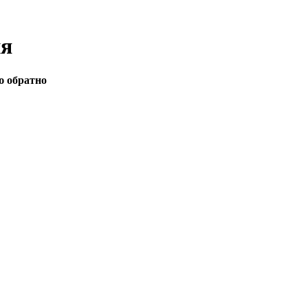
ия
ю обратно