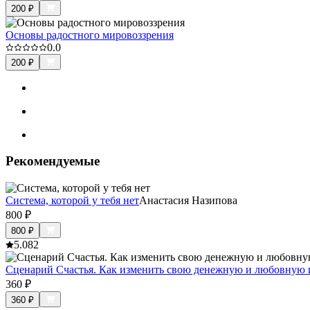
200
₽
Основы радостного мировоззрения
0.0
200
₽
Рекомендуемые
Система, которой у тебя нет
Анастасия Назипова
800
₽
800
₽
5.0
82
Сценарий Счастья. Как изменить свою денежную и любовную 
360
₽
360
₽