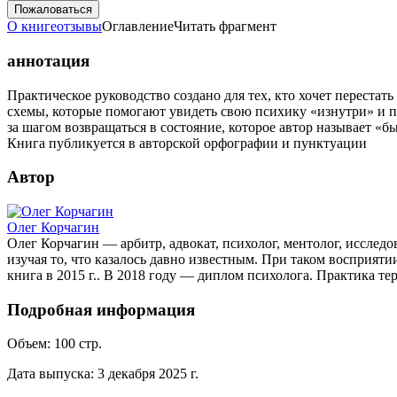
Пожаловаться
О книге
отзывы
Оглавление
Читать фрагмент
аннотация
Практическое руководство создано для тех, кто хочет переста
схемы, которые помогают увидеть свою психику «изнутри» и пон
за шагом возвращаться в состояние, которое автор называет «
Книга публикуется в авторской орфографии и пунктуации
Автор
Олег Корчагин
Олег Корчагин — арбитр, адвокат, психолог, ментолог, исследов
изучая то, что казалось давно известным. При таком восприяти
книга в 2015 г.. В 2018 году — диплом психолога. Практика т
Подробная информация
Объем:
100
стр.
Дата выпуска:
3 декабря 2025 г.