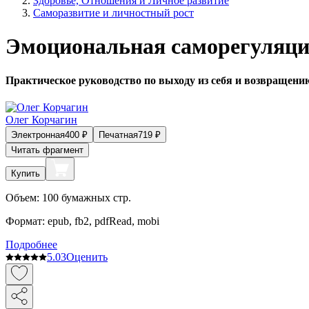
Здоровье, Отношения и Личное развитие
Саморазвитие и личностный рост
Эмоциональная саморегуляц
Практическое руководство по выходу из себя и возвращени
Олег Корчагин
Электронная
400
₽
Печатная
719
₽
Читать фрагмент
Купить
Объем:
100
бумажных стр.
Формат:
epub, fb2, pdfRead, mobi
Подробнее
5.0
3
Оценить