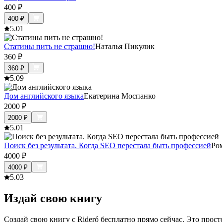
400
₽
400
₽
5.0
1
Статины пить не страшно!
Наталья Пикулик
360
₽
360
₽
5.0
9
Дом английского языка
Екатерина Моспанко
2000
₽
2000
₽
5.0
1
Поиск без результата. Когда SEO перестала быть профессией
Ро
4000
₽
4000
₽
5.0
3
Издай свою книгу
Создай свою книгу с Rideró бесплатно прямо сейчас. Это просто,