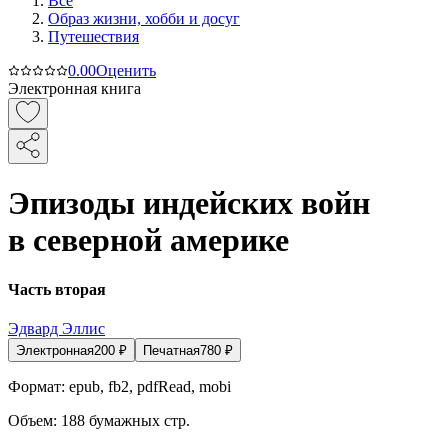
Все
Образ жизни, хобби и досуг
Путешествия
0.0
0
Оценить
Электронная книга
Эпизоды индейских войн
в северной америке
Часть вторая
Эдвард Эллис
Электронная
200
₽
Печатная
780
₽
Формат:
epub, fb2, pdfRead, mobi
Объем:
188
бумажных стр.