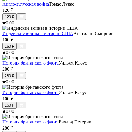
Англо-зулусская война
Томас Лукас
120
₽
120
₽
0.0
0
Индейские войны в истории США
Анатолий Смирнов
160
₽
160
₽
0.0
0
История британского флота
Уильям Клоус
280
₽
280
₽
0.0
0
История британского флота
Уильям Клоус
160
₽
160
₽
0.0
0
История британского флота
Ричард Петерик
280
₽