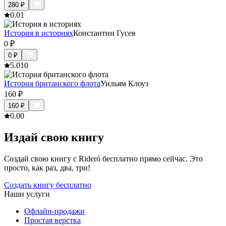
280
₽
0.0
1
История в историях
Константин Гусев
0
₽
0
₽
5.0
10
История британского флота
Уильям Клоуз
160
₽
160
₽
0.0
0
Издай свою книгу
Создай свою книгу с Rideró бесплатно прямо сейчас. Это
просто, как раз, два, три!
Создать книгу бесплатно
Наши услуги
Офлайн-продажи
Простая верстка