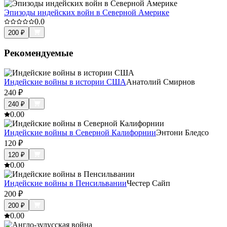
Эпизоды индейских войн в Северной Америке
0.0
200
₽
Рекомендуемые
Индейские войны в истории США
Анатолий Смирнов
240
₽
240
₽
0.0
0
Индейские войны в Северной Калифорнии
Энтони Бледсо
120
₽
120
₽
0.0
0
Индейские войны в Пенсильвании
Честер Сайп
200
₽
200
₽
0.0
0