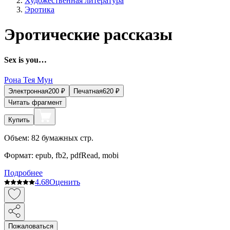
Художественная литература
Эротика
Эротические рассказы
Sex is you…
Рона Тея Мун
Электронная
200
₽
Печатная
620
₽
Читать фрагмент
Купить
Объем:
82
бумажных стр.
Формат:
epub, fb2, pdfRead, mobi
Подробнее
4.6
8
Оценить
Пожаловаться