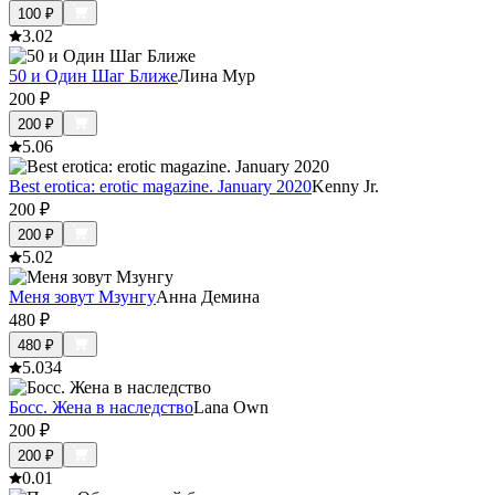
100
₽
3.0
2
50 и Один Шаг Ближе
Лина Мур
200
₽
200
₽
5.0
6
Best erotica: erotic magazine. January 2020
Kenny Jr.
200
₽
200
₽
5.0
2
Меня зовут Мзунгу
Анна Демина
480
₽
480
₽
5.0
34
Босс. Жена в наследство
Lana Own
200
₽
200
₽
0.0
1