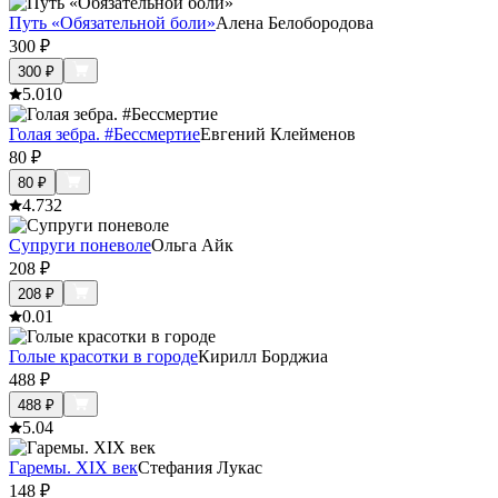
Путь «Обязательной боли»
Алена Белобородова
300
₽
300
₽
5.0
10
Голая зебра. #Бессмертие
Евгений Клейменов
80
₽
80
₽
4.7
32
Супруги поневоле
Ольга Айк
208
₽
208
₽
0.0
1
Голые красотки в городе
Кирилл Борджиа
488
₽
488
₽
5.0
4
Гаремы. XIX век
Стефания Лукас
148
₽