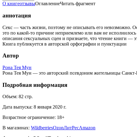
О книге
отзывы
Оглавление
Читать фрагмент
аннотация
Секс — часть жизни, поэтому не описывать его невозможно. Ос
это по какой-то причине неприемлемо или вам не исполнилось 1
описания сексуальных сцен и признаете, что чтение книги — 
Книга публикуется в авторской орфографии и пунктуации
Автор
Рона Тея Мун
Рона Тея Мун — это авторский псевдоним жительницы Санкт-П
Подробная информация
Объем:
82
стр.
Дата выпуска:
8 января 2020 г.
Возрастное ограничение:
18
+
В магазинах:
Wildberries
Ozon
ЛитРес
Amazon