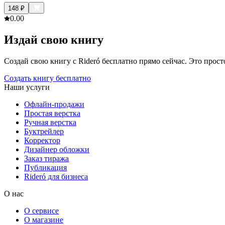
148
₽
0.0
0
Издай свою книгу
Создай свою книгу с Rideró бесплатно прямо сейчас. Это просто,
Создать книгу бесплатно
Наши услуги
Офлайн-продажи
Простая верстка
Ручная верстка
Буктрейлер
Корректор
Дизайнер обложки
Заказ тиража
Публикация
Rideró для бизнеса
О нас
О сервисе
О магазине