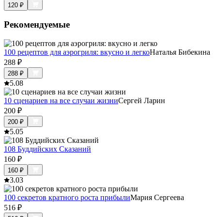
120
₽
Рекомендуемые
100 рецептов для аэрогриля: вкусно и легко
Наталья Бибекина
288
₽
288
₽
5.0
8
10 сценариев на все случаи жизни
Сергей Ларин
200
₽
200
₽
5.0
5
108 Буддийских Сказаний
160
₽
160
₽
3.0
3
100 секретов кратного роста прибыли
Мария Сергеева
516
₽