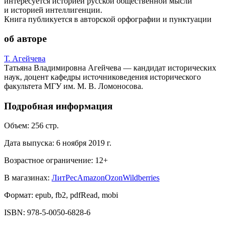
интересуется историей русской общественной мысли
и историей интеллигенции.
Книга публикуется в авторской орфографии и пунктуации
об авторе
Т. Агейчева
Татьяна Владимировна Агейчева — кандидат исторических
наук, доцент кафедры источниковедения исторического
факультета МГУ им. М. В. Ломоносова.
Подробная информация
Объем:
256
стр.
Дата выпуска:
6 ноября 2019 г.
Возрастное ограничение:
12
+
В магазинах:
ЛитРес
Amazon
Ozon
Wildberries
Формат:
epub, fb2, pdfRead, mobi
ISBN:
978-5-0050-6828-6