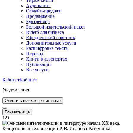
Тираж книги
Аудиокнига
Офлайн-продажи
Продвижение
Буктрейлер
Большой издательский пакет
Rideró для бизнеса
Юридический советник
Дополнительные услуги
Расшифровка текста
Перевод
Книги в аэропортах
Публикация
Все услуги
Кабинет
Кабинет
Уведомления
Отметить все как прочитанные
Показать ещё
12
+