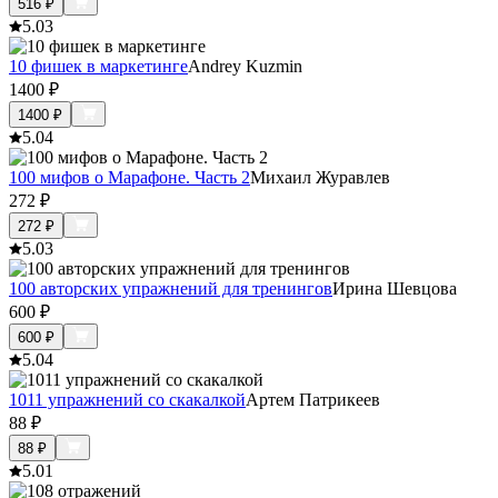
516
₽
5.0
3
10 фишек в маркетинге
Andrey Kuzmin
1400
₽
1400
₽
5.0
4
100 мифов о Марафоне. Часть 2
Михаил Журавлев
272
₽
272
₽
5.0
3
100 авторских упражнений для тренингов
Ирина Шевцова
600
₽
600
₽
5.0
4
1011 упражнений со скакалкой
Артем Патрикеев
88
₽
88
₽
5.0
1