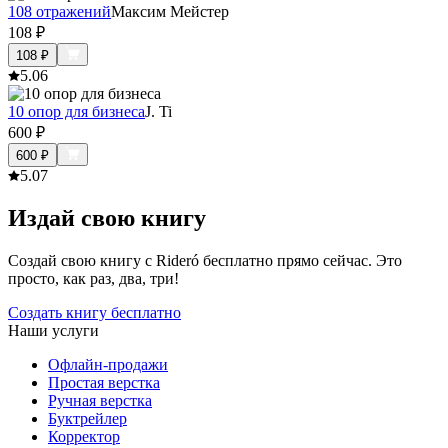
108 отражений
Максим Мейстер
108
₽
108
₽
5.0
6
10 опор для бизнеса
J. Ti
600
₽
600
₽
5.0
7
Издай свою книгу
Создай свою книгу с Rideró бесплатно прямо сейчас. Это
просто, как раз, два, три!
Создать книгу бесплатно
Наши услуги
Офлайн-продажи
Простая верстка
Ручная верстка
Буктрейлер
Корректор