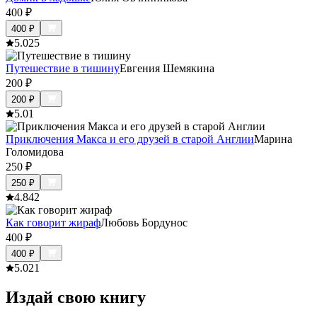
400
₽
400
₽
5.0
25
Путешествие в тишину
Евгения Шемякина
200
₽
200
₽
5.0
1
Приключения Макса и его друзей в старой Англии
Марина
Голомидова
250
₽
250
₽
4.8
42
Как говорит жираф
Любовь Бордунос
400
₽
400
₽
5.0
21
Издай свою книгу