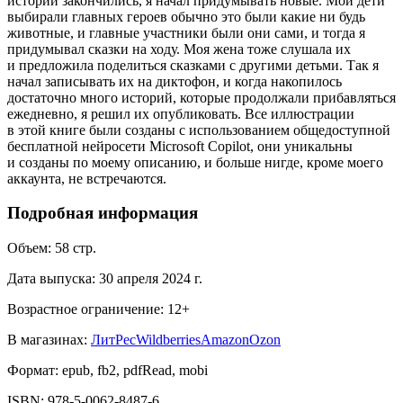
истории закончились, я начал придумывать новые. Мои дети
выбирали главных героев обычно это были какие ни будь
животные, и главные участники были они сами, и тогда я
придумывал сказки на ходу. Моя жена тоже слушала их
и предложила поделиться сказками с другими детьми. Так я
начал записывать их на диктофон, и когда накопилось
достаточно много историй, которые продолжали прибавляться
ежедневно, я решил их опубликовать. Все иллюстрации
в этой книге были созданы с использованием общедоступной
бесплатной нейросети Microsoft Copilot, они уникальны
и созданы по моему описанию, и больше нигде, кроме моего
аккаунта, не встречаются.
Подробная информация
Объем:
58
стр.
Дата выпуска:
30 апреля 2024 г.
Возрастное ограничение:
12
+
В магазинах:
ЛитРес
Wildberries
Amazon
Ozon
Формат:
epub, fb2, pdfRead, mobi
ISBN:
978-5-0062-8487-6