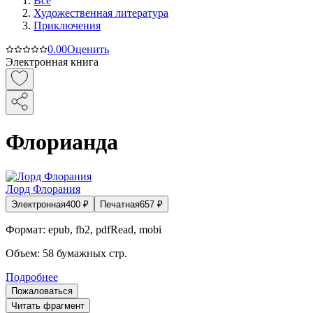
Все
Художественная литература
Приключения
0.0
0
Оценить
Электронная книга
Флорианда
Лорд Флорания
Электронная
400
₽
Печатная
657
₽
Формат:
epub, fb2, pdfRead, mobi
Объем:
58
бумажных стр.
Подробнее
Пожаловаться
Читать фрагмент