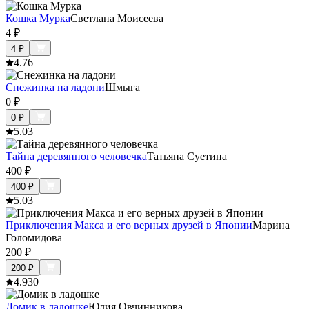
Кошка Мурка
Светлана Моисеева
4
₽
4
₽
4.7
6
Снежинка на ладони
Шмыга
0
₽
0
₽
5.0
3
Тайна деревянного человечка
Татьяна Суетина
400
₽
400
₽
5.0
3
Приключения Макса и его верных друзей в Японии
Марина
Голомидова
200
₽
200
₽
4.9
30
Домик в ладошке
Юлия Овчинникова