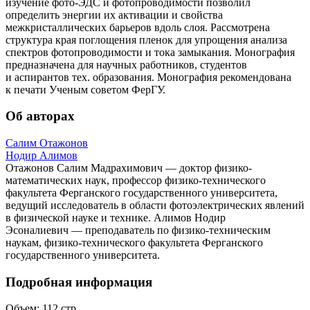
изучение фото-ЭДС и фотопроводимости позволил
определить энергии их активации и свойства
межкристаллических барьеров вдоль слоя. Рассмотрена
структура края поглощения пленок для упрощения анализа
спектров фотопроводимости и тока замыкания. Монография
предназначена для научных работников, студентов
и аспирантов тех. образования. Монография рекомендована
к печати Ученым советом ФерГУ.
Об авторах
Салим Отажонов
Нодир Алимов
Отажонов Салим Мадрахимович — доктор физико-
математических наук, профессор физико-технического
факультета Ферганского государственного университета,
ведущий исследователь в области фотоэлектрических явлений
в физической науке и технике. Алимов Нодир
Эсоналиевич — преподаватель по физико-техническим
наукам, физико-технического факультета Ферганского
государственного университета.
Подробная информация
Объем:
112
стр.