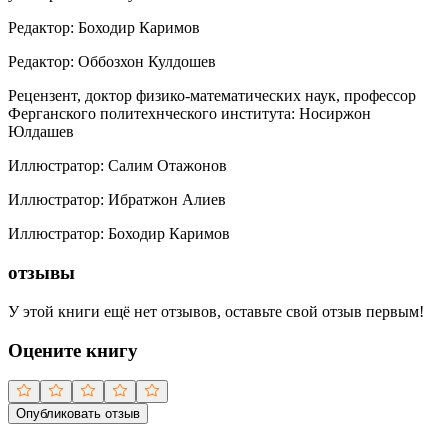
Редактор
:
Боходир Каримов
Редактор
:
Оббозхон Кулдошев
Рецензент, доктор физико-математических наук, профессор
Ферганского политехнческого института
:
Носиржон
Юлдашев
Иллюстратор
:
Салим Отажонов
Иллюстратор
:
Ибратжон Алиев
Иллюстратор
:
Боходир Каримов
отзывы
У этой книги ещё нет отзывов, оставьте свой отзыв первым!
Оцените книгу
Опубликовать отзыв