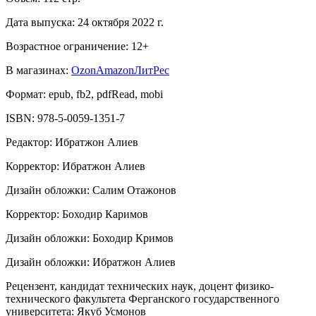
Дата выпуска:
24 октября 2022 г.
Возрастное ограничение:
12
+
В магазинах:
Ozon
Amazon
ЛитРес
Формат:
epub, fb2, pdfRead, mobi
ISBN:
978-5-0059-1351-7
Редактор
:
Ибратжон Алиев
Корректор
:
Ибратжон Алиев
Дизайн обложки
:
Салим Отажонов
Корректор
:
Боходир Каримов
Дизайн обложки
:
Боходир Кримов
Дизайн обложки
:
Ибратжон Алиев
Рецензент, кандидат технических наук, доцент физико-
технического факультета Ферганского государственного
университета
:
Якуб Усмонов