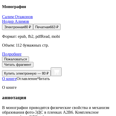
Монография
Салим Отажонов
Нодир Алимов
Электронная
80
₽
Печатная
663
₽
Формат:
epub, fb2, pdfRead, mobi
Объем:
112
бумажных стр.
Подробнее
Пожаловаться
Читать фрагмент
Купить
электронную — 80 ₽
О книге
Оглавление
Читать
О книге
аннотация
В монографии приводятся физические свойства и механизм
образования фото-ЭДС в пленках А2В6. Комплексное