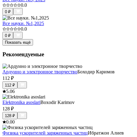
0.0
0
₽
Все науки. №1,2025
0.0
0
₽
Показать ещё
Рекомендуемые
Ардуино и электронное творчество
Боходир Каримов
112
₽
112
₽
5.0
6
Elektronika asoslari
Boxodir Karimov
128
₽
128
₽
0.0
0
Физика ускорителей заряженных частиц
Ибратжон Алиев