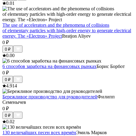
0.0
1
The use of accelerators and the phenomena of collisions
of elementary particles with high-order energy to generate electrical
energy. The «Electron» Project
Ibratjon Aliyev
0
₽
0
₽
0.0
0
6 способов заработка на финансовых рынках
Борис Борбот
0
₽
0
₽
4.9
14
Бережливое производство для руководителей
Филипп
Семенычев
0
₽
0
₽
0.0
2
130 величайших песен всех времён
Эмиль Марков