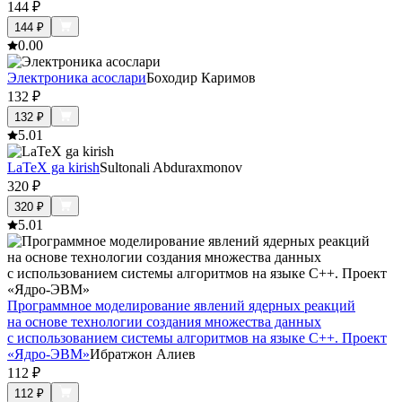
144
₽
144
₽
0.0
0
Электроника асослари
Боходир Каримов
132
₽
132
₽
5.0
1
LaTeX ga kirish
Sultonali Abduraxmonov
320
₽
320
₽
5.0
1
Программное моделирование явлений ядерных реакций
на основе технологии создания множества данных
с использованием системы алгоритмов на языке С++. Проект
«Ядро-ЭВМ»
Ибратжон Алиев
112
₽
112
₽