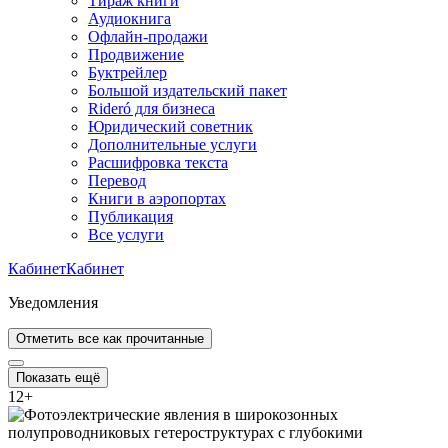
Тираж книги
Аудиокнига
Офлайн-продажи
Продвижение
Буктрейлер
Большой издательский пакет
Rideró для бизнеса
Юридический советник
Дополнительные услуги
Расшифровка текста
Перевод
Книги в аэропортах
Публикация
Все услуги
Кабинет
Кабинет
Уведомления
Отметить все как прочитанные
Показать ещё
12
+