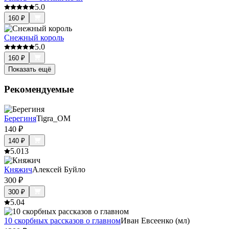
5.0
160
₽
Снежный король
5.0
160
₽
Показать ещё
Рекомендуемые
Берегиня
Tigra_OM
140
₽
140
₽
5.0
13
Княжич
Алексей Буйло
300
₽
300
₽
5.0
4
10 скорбных рассказов о главном
Иван Евсеенко (мл)