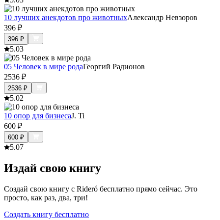
10 лучших анекдотов про животных
Александр Невзоров
396
₽
396
₽
5.0
3
05 Человек в мире рода
Георгий Радионов
2536
₽
2536
₽
5.0
2
10 опор для бизнеса
J. Ti
600
₽
600
₽
5.0
7
Издай свою книгу
Создай свою книгу с Rideró бесплатно прямо сейчас. Это
просто, как раз, два, три!
Создать книгу бесплатно