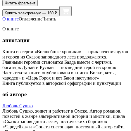
Читать фрагмент
Купить
электронную — 160 ₽
О книге
Оглавление
Читать
О книге
аннотация
Книга из серии «Волшебные хроники» — приключения духов
и героев из Сказок заповедного леса продолжаются.
Главными героями становятся Балда вместе с чертями,
богатырь Дунай и Руслан — последний герой из хроник.
Часть текста книги опубликована в книге» Волки, коты,
чародеи» и «Царь Горох и кот Баюн наступают»
Книга публикуется в авторской орфографии и пунктуации
об авторе
Любовь Сушко
Любовь Сушко, живет и работает в Омске. Автор романов,
повестей в жанре альтернативной истории и мистики, цикла
«Сказки заповедного леса», поэтических сборников
«Чародейка» и «Соната снегопада», постоянный автор сайта