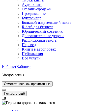
Тираж книги
Аудиокнига
Офлайн-продажи
Продвижение
Буктрейлер
Большой издательский пакет
Rideró для бизнеса
Юридический советник
Дополнительные услуги
Расшифровка текста
Перевод
Книги в аэропортах
Публикация
Все услуги
Кабинет
Кабинет
Уведомления
Отметить все как прочитанные
Показать ещё
18
+