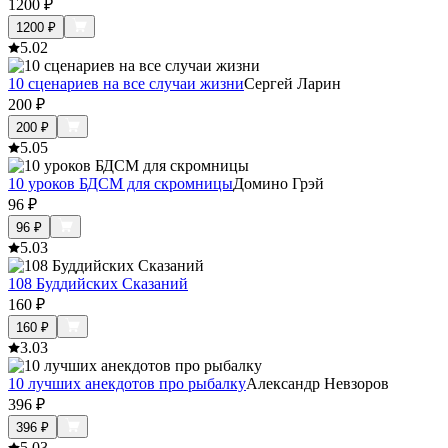
1200
₽
1200
₽
5.0
2
10 сценариев на все случаи жизни
Сергей Ларин
200
₽
200
₽
5.0
5
10 уроков БДСМ для скромницы
Домино Грэй
96
₽
96
₽
5.0
3
108 Буддийских Сказаний
160
₽
160
₽
3.0
3
10 лучших анекдотов про рыбалку
Александр Невзоров
396
₽
396
₽
5.0
3