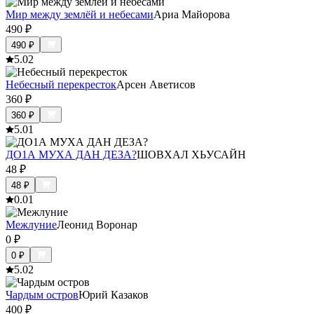
Мир между землёй и небесами
Ариа Майорова
490
₽
490
₽
5.0
2
Небесный перекресток
Арсен Аветисов
360
₽
360
₽
5.0
1
ДО1А МУХА ДАН ДЕЗА?
ШОВХАЛ ХЬУСАЙН
48
₽
48
₽
0.0
1
Межлуние
Леонид Воронар
0
₽
0
₽
5.0
2
Чардым остров
Юрий Казаков
400
₽