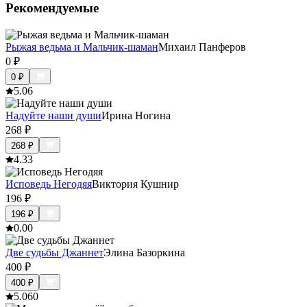
Рекомендуемые
Рыжая ведьма и Мальчик-шаман
Михаил Панферов
0
₽
0
₽
5.0
6
Надуйте наши души
Ирина Ногина
268
₽
268
₽
4.3
3
Исповедь Негодяя
Виктория Кушнир
196
₽
196
₽
0.0
0
Две судьбы Джаннет
Элина Базоркина
400
₽
400
₽
5.0
60