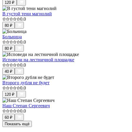
120
₽
В густой тени магнолий
0.0
80
₽
Больница
0.0
80
₽
Исповеди на лестничной площадке
0.0
40
₽
Второго дубля не будет
0.0
120
₽
Наш Степан Сергеевич
0.0
60
₽
Показать ещё