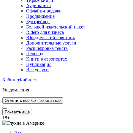
Тираж книги
Аудиокнига
Офлайн-продажи
Продвижение
Буктрейлер
Большой издательский пакет
Rideró для бизнеса
Юридический советник
Дополнительные услуги
Расшифровка текста
Перевод
Книги в аэропортах
Публикация
Все услуги
Кабинет
Кабинет
Уведомления
Отметить все как прочитанные
Показать ещё
18
+