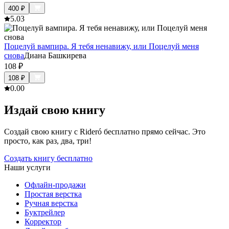
400
₽
5.0
3
Поцелуй вампира. Я тебя ненавижу, или Поцелуй меня
снова
Диана Башкирева
108
₽
108
₽
0.0
0
Издай свою книгу
Создай свою книгу с Rideró бесплатно прямо сейчас. Это
просто, как раз, два, три!
Создать книгу бесплатно
Наши услуги
Офлайн-продажи
Простая верстка
Ручная верстка
Буктрейлер
Корректор