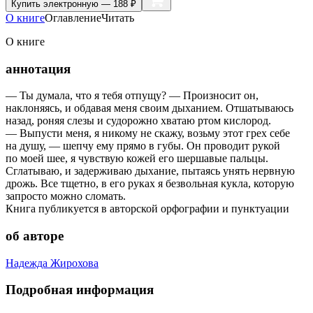
Купить
электронную — 188 ₽
О книге
Оглавление
Читать
О книге
аннотация
— Ты думала, что я тебя отпущу? — Произносит он,
наклоняясь, и обдавая меня своим дыханием. Отшатываюсь
назад, роняя слезы и судорожно хватаю ртом кислород.
— Выпусти меня, я никому не скажу, возьму этот грех себе
на душу, — шепчу ему прямо в губы. Он проводит рукой
по моей шее, я чувствую кожей его шершавые пальцы.
Сглатываю, и задерживаю дыхание, пытаясь унять нервную
дрожь. Все тщетно, в его руках я безвольная кукла, которую
запросто можно сломать.
Книга публикуется в авторской орфографии и пунктуации
об авторе
Надежда Жирохова
Подробная информация