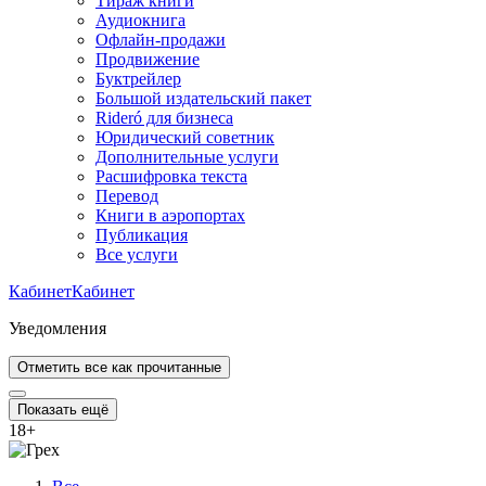
Тираж книги
Аудиокнига
Офлайн-продажи
Продвижение
Буктрейлер
Большой издательский пакет
Rideró для бизнеса
Юридический советник
Дополнительные услуги
Расшифровка текста
Перевод
Книги в аэропортах
Публикация
Все услуги
Кабинет
Кабинет
Уведомления
Отметить все как прочитанные
Показать ещё
18
+