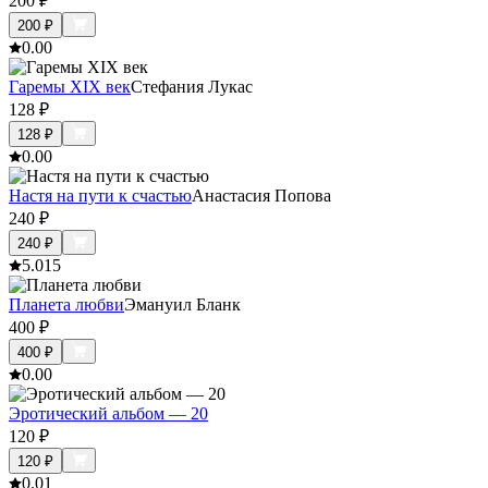
200
₽
200
₽
0.0
0
Гаремы XIX век
Стефания Лукас
128
₽
128
₽
0.0
0
Настя на пути к счастью
Анастасия Попова
240
₽
240
₽
5.0
15
Планета любви
Эмануил Бланк
400
₽
400
₽
0.0
0
Эротический альбом — 20
120
₽
120
₽
0.0
1