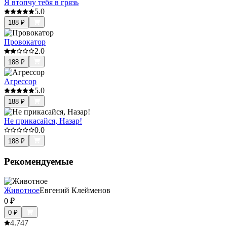
Я втопчу тебя в грязь
5.0
188
₽
Провокатор
2.0
188
₽
Агрессор
5.0
188
₽
Не прикасайся, Назар!
0.0
188
₽
Рекомендуемые
Животное
Евгений Клейменов
0
₽
0
₽
4.7
47