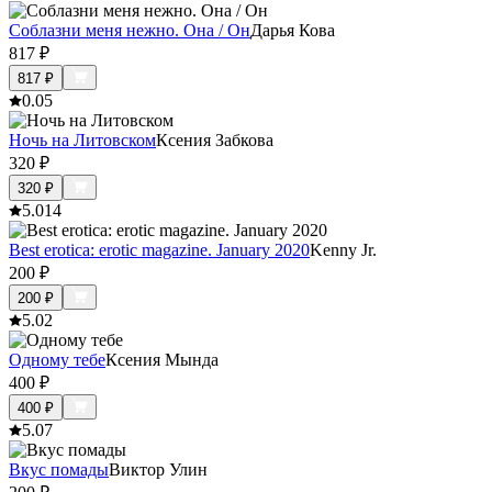
Соблазни меня нежно. Она / Он
Дарья Кова
817
₽
817
₽
0.0
5
Ночь на Литовском
Ксения Забкова
320
₽
320
₽
5.0
14
Best erotica: erotic magazine. January 2020
Kenny Jr.
200
₽
200
₽
5.0
2
Одному тебе
Ксения Мында
400
₽
400
₽
5.0
7
Вкус помады
Виктор Улин