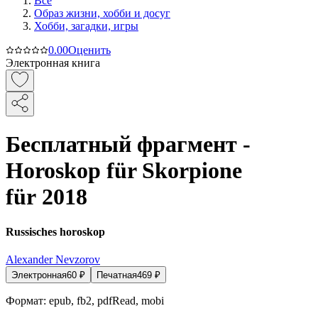
Все
Образ жизни, хобби и досуг
Хобби, загадки, игры
0.0
0
Оценить
Электронная книга
Бесплатный фрагмент -
Horoskop für Skorpione
für 2018
Russisches horoskop
Alexander Nevzorov
Электронная
60
₽
Печатная
469
₽
Формат:
epub, fb2, pdfRead, mobi