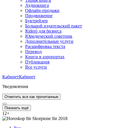
Тираж книги
Аудиокнига
Офлайн-продажи
Продвижение
Буктрейлер
Большой издательский пакет
Rideró для бизнеса
Юридический советник
Дополнительные услуги
Расшифровка текста
Перевод
Книги в аэропортах
Публикация
Все услуги
Кабинет
Кабинет
Уведомления
Отметить все как прочитанные
Показать ещё
12
+