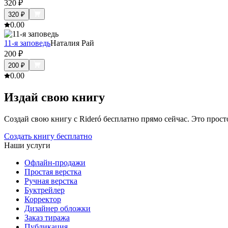
320
₽
320
₽
0.0
0
11-я заповедь
Наталия Рай
200
₽
200
₽
0.0
0
Издай свою книгу
Создай свою книгу с Rideró бесплатно прямо сейчас. Это просто,
Создать книгу бесплатно
Наши услуги
Офлайн-продажи
Простая верстка
Ручная верстка
Буктрейлер
Корректор
Дизайнер обложки
Заказ тиража
Публикация