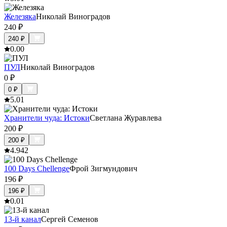
Железяка
Николай Виноградов
240
₽
240
₽
0.0
0
ПУЛ
Николай Виноградов
0
₽
0
₽
5.0
1
Хранители чуда: Истоки
Светлана Журавлева
200
₽
200
₽
4.9
42
100 Days Chellenge
Фрой Зигмундович
196
₽
196
₽
0.0
1
13-й канал
Сергей Семенов