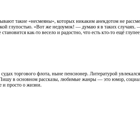
 бывают такие «несмеяны», которых никаким анекдотом не рассме
кой глупостью. «Вот же недоумок! — думаю я в таких случаях. — 
 становится как-то весело и радостно, что есть кто-то ещё глупее
а судах торгового флота, ныне пенсионер. Литературой увлекалс
х. Пишу в основном рассказы, любимые жанры — это юмор, социа
 и просто о жизни.