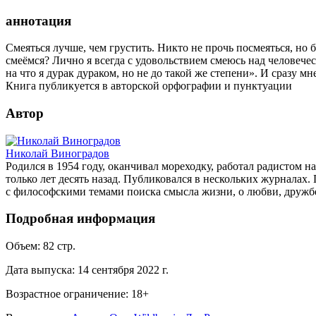
аннотация
Смеяться лучше, чем грустить. Никто не прочь посмеяться, но
смеёмся? Лично я всегда с удовольствием смеюсь над человечес
на что я дурак дураком, но не до такой же степени». И сразу мне
Книга публикуется в авторской орфографии и пунктуации
Автор
Николай Виноградов
Родился в 1954 году, оканчивал мореходку, работал радистом н
только лет десять назад. Публиковался в нескольких журнала
с философскими темами поиска смысла жизни, о любви, дружбе
Подробная информация
Объем:
82
стр.
Дата выпуска:
14 сентября 2022 г.
Возрастное ограничение:
18
+