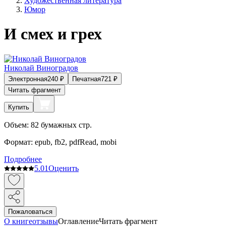
Художественная литература
Юмор
И смех и грех
Николай Виноградов
Электронная
240
₽
Печатная
721
₽
Читать фрагмент
Купить
Объем:
82
бумажных стр.
Формат:
epub, fb2, pdfRead, mobi
Подробнее
5.0
1
Оценить
Пожаловаться
О книге
отзывы
Оглавление
Читать фрагмент