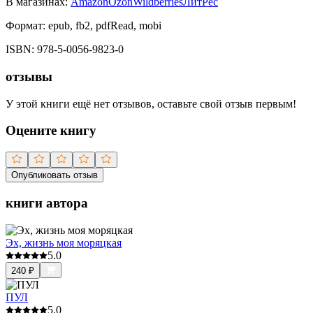
В магазинах:
Amazon
Ozon
Wildberries
ЛитРес
Формат:
epub, fb2, pdfRead, mobi
ISBN:
978-5-0056-9823-0
отзывы
У этой книги ещё нет отзывов, оставьте свой отзыв первым!
Оцените книгу
Опубликовать отзыв
книги автора
Эх, жизнь моя моряцкая
5.0
240
₽
ПУЛ
5.0