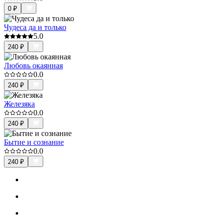
0
₽
Чудеса да и только
5.0
240
₽
Любовь окаянная
0.0
240
₽
Железяка
0.0
240
₽
Бытие и сознание
0.0
240
₽