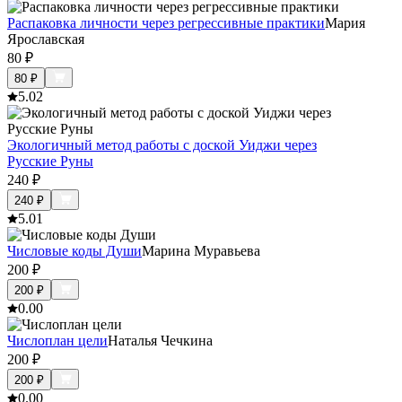
Распаковка личности через регрессивные практики
Мария
Ярославская
80
₽
80
₽
5.0
2
Экологичный метод работы с доской Уиджи через
Русские Руны
240
₽
240
₽
5.0
1
Числовые коды Души
Марина Муравьева
200
₽
200
₽
0.0
0
Числоплан цели
Наталья Чечкина
200
₽
200
₽
0.0
0