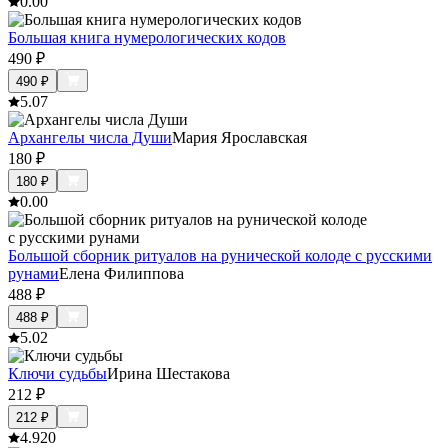
0.0
0
Большая книга нумерологических кодов
490
₽
490
₽
5.0
7
Архангелы числа Души
Мария Ярославская
180
₽
180
₽
0.0
0
Большой сборник ритуалов на рунической колоде с русскими
рунами
Елена Филиппова
488
₽
488
₽
5.0
2
Ключи судьбы
Ирина Шестакова
212
₽
212
₽
4.9
20