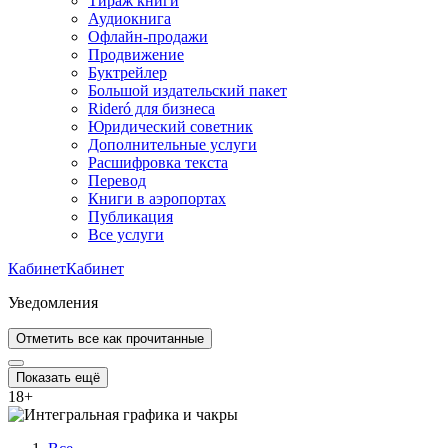
Тираж книги
Аудиокнига
Офлайн-продажи
Продвижение
Буктрейлер
Большой издательский пакет
Rideró для бизнеса
Юридический советник
Дополнительные услуги
Расшифровка текста
Перевод
Книги в аэропортах
Публикация
Все услуги
Кабинет
Кабинет
Уведомления
Отметить все как прочитанные
Показать ещё
18
+