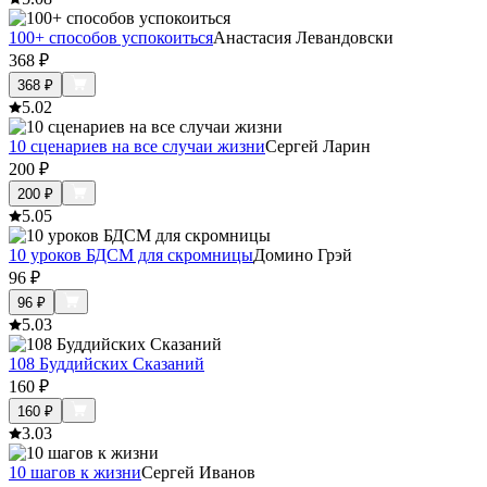
100+ способов успокоиться
Анастасия Левандовски
368
₽
368
₽
5.0
2
10 сценариев на все случаи жизни
Сергей Ларин
200
₽
200
₽
5.0
5
10 уроков БДСМ для скромницы
Домино Грэй
96
₽
96
₽
5.0
3
108 Буддийских Сказаний
160
₽
160
₽
3.0
3
10 шагов к жизни
Сергей Иванов