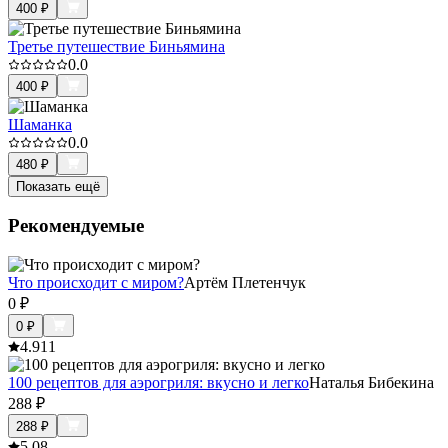
400
₽
Третье путешествие Биньямина
0.0
400
₽
Шаманка
0.0
480
₽
Показать ещё
Рекомендуемые
Что происходит с миром?
Артём Плетенчук
0
₽
0
₽
4.9
11
100 рецептов для аэрогриля: вкусно и легко
Наталья Бибекина
288
₽
288
₽
5.0
8