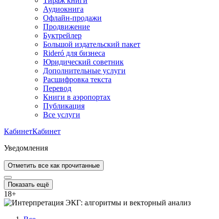
Тираж книги
Аудиокнига
Офлайн-продажи
Продвижение
Буктрейлер
Большой издательский пакет
Rideró для бизнеса
Юридический советник
Дополнительные услуги
Расшифровка текста
Перевод
Книги в аэропортах
Публикация
Все услуги
Кабинет
Кабинет
Уведомления
Отметить все как прочитанные
Показать ещё
18
+