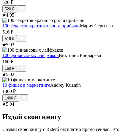
520
₽
520
₽
4.0
5
100 секретов кратного роста прибыли
Мария Сергеева
516
₽
516
₽
5.0
3
100 финансовых лайфхаков
Виктория Бондарева
160
₽
160
₽
5.0
2
10 фишек в маркетинге
Andrey Kuzmin
1400
₽
1400
₽
5.0
4
Издай свою книгу
Создай свою книгу с Rideró бесплатно прямо сейчас. Это