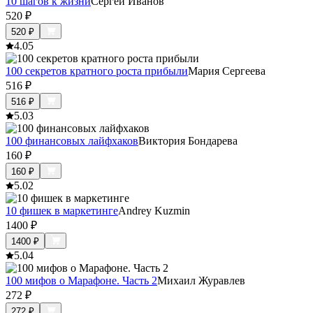
10 шагов к жизни
Сергей Иванов
520
₽
520
₽
4.0
5
100 секретов кратного роста прибыли
Мария Сергеева
516
₽
516
₽
5.0
3
100 финансовых лайфхаков
Виктория Бондарева
160
₽
160
₽
5.0
2
10 фишек в маркетинге
Andrey Kuzmin
1400
₽
1400
₽
5.0
4
100 мифов о Марафоне. Часть 2
Михаил Журавлев
272
₽
272
₽