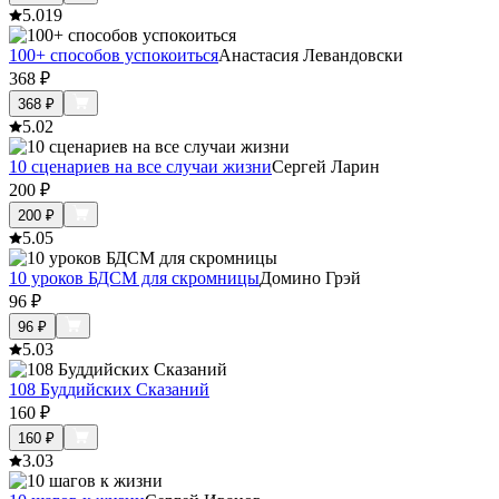
5.0
19
100+ способов успокоиться
Анастасия Левандовски
368
₽
368
₽
5.0
2
10 сценариев на все случаи жизни
Сергей Ларин
200
₽
200
₽
5.0
5
10 уроков БДСМ для скромницы
Домино Грэй
96
₽
96
₽
5.0
3
108 Буддийских Сказаний
160
₽
160
₽
3.0
3