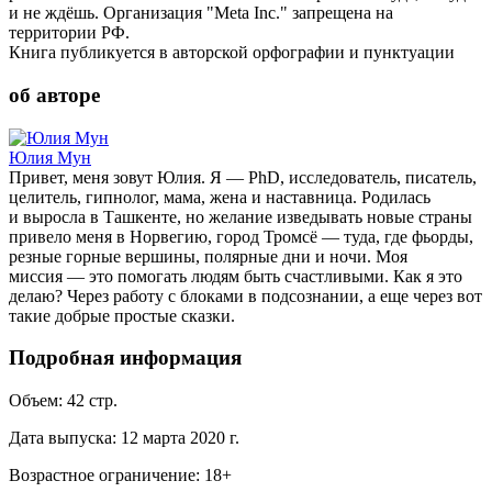
и не ждёшь. Организация "Meta Inc." запрещена на
территории РФ.
Книга публикуется в авторской орфографии и пунктуации
об авторе
Юлия Мун
Привет, меня зовут Юлия. Я — PhD, исследователь, писатель,
целитель, гипнолог, мама, жена и наставница. Родилась
и выросла в Ташкенте, но желание изведывать новые страны
привело меня в Норвегию, город Тромсё — туда, где фьорды,
резные горные вершины, полярные дни и ночи. Моя
миссия — это помогать людям быть счастливыми. Как я это
делаю? Через работу с блоками в подсознании, а еще через вот
такие добрые простые сказки.
Подробная информация
Объем:
42
стр.
Дата выпуска:
12 марта 2020 г.
Возрастное ограничение:
18
+