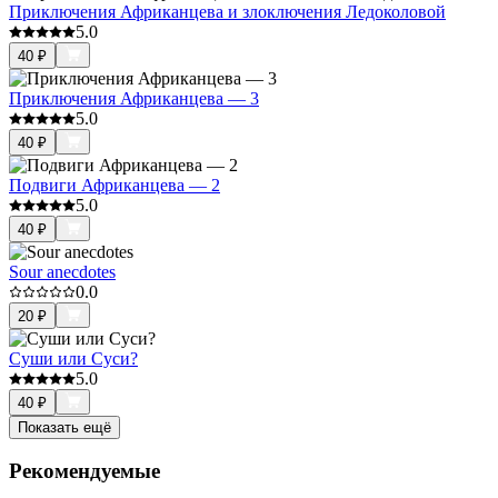
Приключения Африканцева и злоключения Ледоколовой
5.0
40
₽
Приключения Африканцева — 3
5.0
40
₽
Подвиги Африканцева — 2
5.0
40
₽
Sour anecdotes
0.0
20
₽
Суши или Суси?
5.0
40
₽
Показать ещё
Рекомендуемые