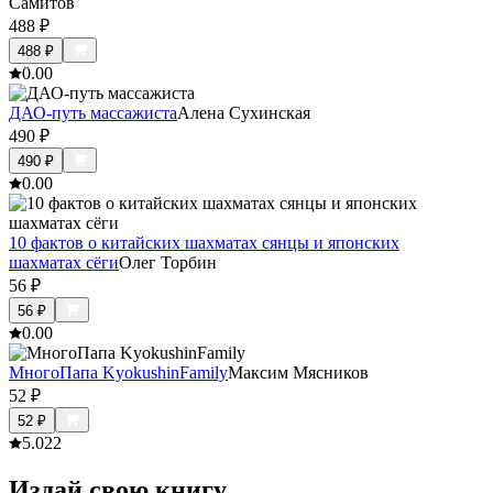
Самитов
488
₽
488
₽
0.0
0
ДАО-путь массажиста
Алена Сухинская
490
₽
490
₽
0.0
0
10 фактов о китайских шахматах сянцы и японских
шахматах сёги
Олег Торбин
56
₽
56
₽
0.0
0
МногоПапа KyokushinFamily
Максим Мясников
52
₽
52
₽
5.0
22
Издай свою книгу