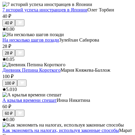
7 историй успеха иностранцев в Японии
Олег Торбин
40
₽
40
₽
0.0
0
На несколько шагов позади
Зулейхан Сабирова
28
₽
28
₽
0.0
5
Дневник Пепина Короткого
Мария Княжева-Баллож
100
₽
100
₽
5.0
10
А крылья времени спешат
Инна Никитина
60
₽
60
₽
0.0
0
Как экономить на налогах, используя законные способы
Марат