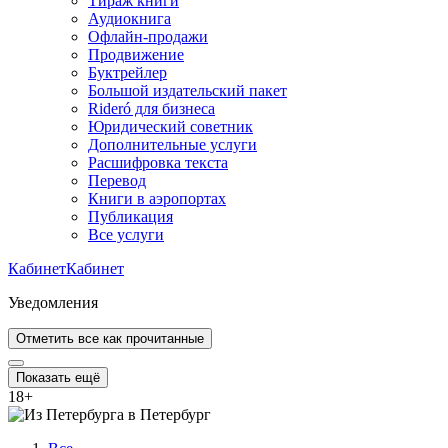
Тираж книги
Аудиокнига
Офлайн-продажи
Продвижение
Буктрейлер
Большой издательский пакет
Rideró для бизнеса
Юридический советник
Дополнительные услуги
Расшифровка текста
Перевод
Книги в аэропортах
Публикация
Все услуги
Кабинет
Кабинет
Уведомления
Отметить все как прочитанные
Показать ещё
18
+