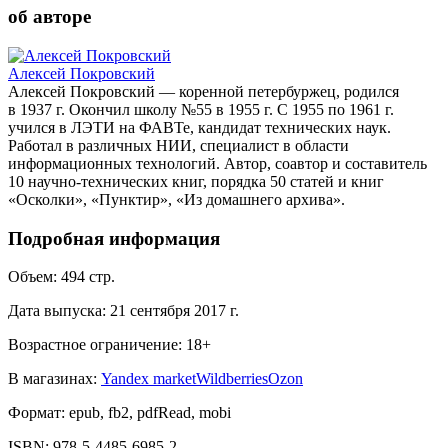
об авторе
Алексей Покровский
Алексей Покровский — коренной петербуржец, родился
в 1937 г. Окончил школу №55 в 1955 г. С 1955 по 1961 г.
учился в ЛЭТИ на ФАВТе, кандидат технических наук.
Работал в различных НИИ, специалист в области
информационных технологий. Автор, соавтор и составитель
10 научно-технических книг, порядка 50 статей и книг
«Осколки», «Пунктир», «Из домашнего архива».
Подробная информация
Объем:
494
стр.
Дата выпуска:
21 сентября 2017 г.
Возрастное ограничение:
18
+
В магазинах:
Yandex market
Wildberries
Ozon
Формат:
epub, fb2, pdfRead, mobi
ISBN:
978-5-4485-6985-2