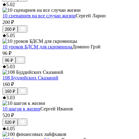
5.0
2
10 сценариев на все случаи жизни
Сергей Ларин
200
₽
200
₽
5.0
5
10 уроков БДСМ для скромницы
Домино Грэй
96
₽
96
₽
5.0
3
108 Буддийских Сказаний
160
₽
160
₽
3.0
3
10 шагов к жизни
Сергей Иванов
520
₽
520
₽
4.0
5