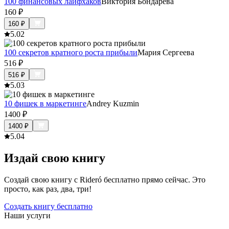
100 финансовых лайфхаков
Виктория Бондарева
160
₽
160
₽
5.0
2
100 секретов кратного роста прибыли
Мария Сергеева
516
₽
516
₽
5.0
3
10 фишек в маркетинге
Andrey Kuzmin
1400
₽
1400
₽
5.0
4
Издай свою книгу
Создай свою книгу с Rideró бесплатно прямо сейчас. Это
просто, как раз, два, три!
Создать книгу бесплатно
Наши услуги