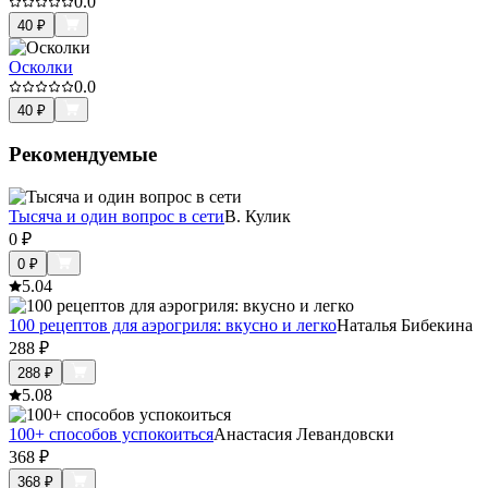
0.0
40
₽
Осколки
0.0
40
₽
Рекомендуемые
Тысяча и один вопрос в сети
В. Кулик
0
₽
0
₽
5.0
4
100 рецептов для аэрогриля: вкусно и легко
Наталья Бибекина
288
₽
288
₽
5.0
8
100+ способов успокоиться
Анастасия Левандовски
368
₽
368
₽