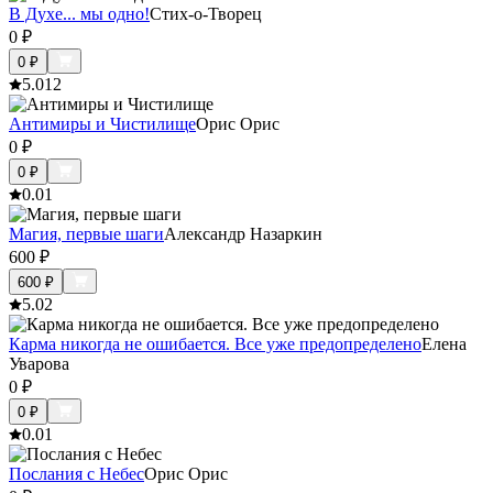
В Духе... мы одно!
Стих-о-Творец
0
₽
0
₽
5.0
12
Антимиры и Чистилище
Орис Орис
0
₽
0
₽
0.0
1
Магия, первые шаги
Александр Назаркин
600
₽
600
₽
5.0
2
Карма никогда не ошибается. Все уже предопределено
Елена
Уварова
0
₽
0
₽
0.0
1
Послания с Небес
Орис Орис