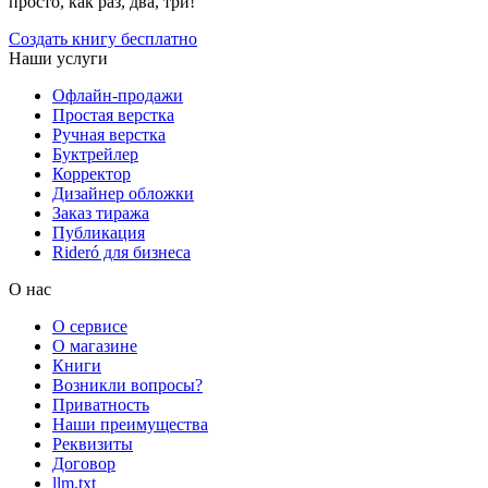
просто, как раз, два, три!
Создать книгу бесплатно
Наши услуги
Офлайн-продажи
Простая верстка
Ручная верстка
Буктрейлер
Корректор
Дизайнер обложки
Заказ тиража
Публикация
Rideró для бизнеса
О нас
О сервисе
О магазине
Книги
Возникли вопросы?
Приватность
Наши преимущества
Реквизиты
Договор
llm.txt