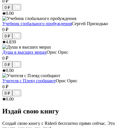
0
₽
0
₽
0.0
0
Учебник глобального пробуждения
Сергей Приходько
0
₽
0
₽
4.8
39
Душа в высших мирах
Орис Орис
0
₽
0
₽
0.0
0
Учителя с Плеяд сообщают
Орис Орис
0
₽
0
₽
0.0
0
Издай свою книгу
Создай свою книгу с Rideró бесплатно прямо сейчас. Это