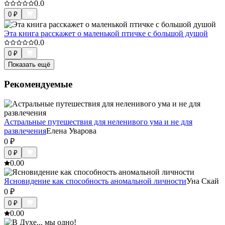
0.0
0
₽
Эта книга расскажет о маленькой птичке с большой душой
0.0
0
₽
Показать ещё
Рекомендуемые
Астральные путешествия для неленивого ума и не для
развлечения
Елена Уварова
0
₽
0
₽
0.0
0
Ясновидение как способность аномальной личности
Уна Скай
0
₽
0
₽
0.0
0