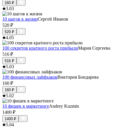
160
₽
3.0
3
10 шагов к жизни
Сергей Иванов
520
₽
520
₽
4.0
5
100 секретов кратного роста прибыли
Мария Сергеева
516
₽
516
₽
5.0
3
100 финансовых лайфхаков
Виктория Бондарева
160
₽
160
₽
5.0
2
10 фишек в маркетинге
Andrey Kuzmin
1400
₽
1400
₽
5.0
4