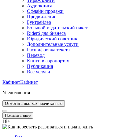
Тираж книги
Аудиокнига
Офлайн-продажи
Продвижение
Буктрейлер
Большой издательский пакет
Rideró для бизнеса
Юридический советник
Дополнительные услуги
Расшифровка текста
Перевод
Книги в аэропортах
Публикация
Все услуги
Кабинет
Кабинет
Уведомления
Отметить все как прочитанные
Показать ещё
18
+