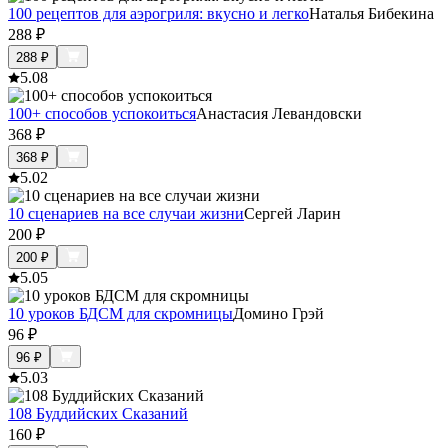
100 рецептов для аэрогриля: вкусно и легко
Наталья Бибекина
288
₽
288
₽
5.0
8
100+ способов успокоиться
Анастасия Левандовски
368
₽
368
₽
5.0
2
10 сценариев на все случаи жизни
Сергей Ларин
200
₽
200
₽
5.0
5
10 уроков БДСМ для скромницы
Домино Грэй
96
₽
96
₽
5.0
3
108 Буддийских Сказаний
160
₽