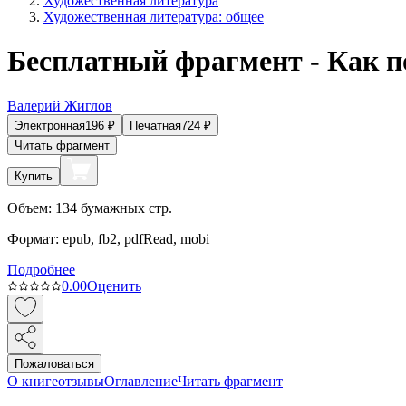
Художественная литература
Художественная литература: общее
Бесплатный фрагмент - Как п
Валерий Жиглов
Электронная
196
₽
Печатная
724
₽
Читать фрагмент
Купить
Объем:
134
бумажных стр.
Формат:
epub, fb2, pdfRead, mobi
Подробнее
0.0
0
Оценить
Пожаловаться
О книге
отзывы
Оглавление
Читать фрагмент