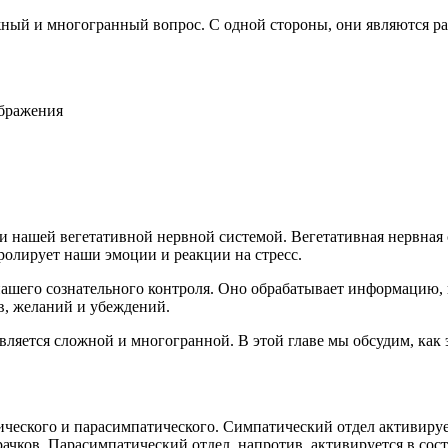
жный и многогранный вопрос. С одной стороны, они являются р
ображения
и нашей вегетативной нервной системой. Вегетативная нервная 
тролирует наши эмоции и реакции на стресс.
 нашего сознательного контроля. Оно обрабатывает информацию, 
в, желаний и убеждений.
ляется сложной и многогранной. В этой главе мы обсудим, как 
тического и парасимпатического. Симпатический отдел активируе
чков. Парасимпатический отдел, напротив, активируется в сост