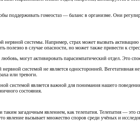
тобы поддерживать гомеостаз — баланс в организме. Они регули
ой нервной системы. Например, страх может вызвать активацию 
 полезно в случае опасности, но может также привести к стресс
 любовь, могут активировать парасимпатический отдел. Это спо
 нервной системой не является односторонней. Вегетативная не
раха или тревоги.
вной системой является важной для понимания нашего поведени
оничного состояния.
 таким загадочным явлением, как телепатия. Телепатия — это с
то явление вызывает множество споров среди учёных и исследов