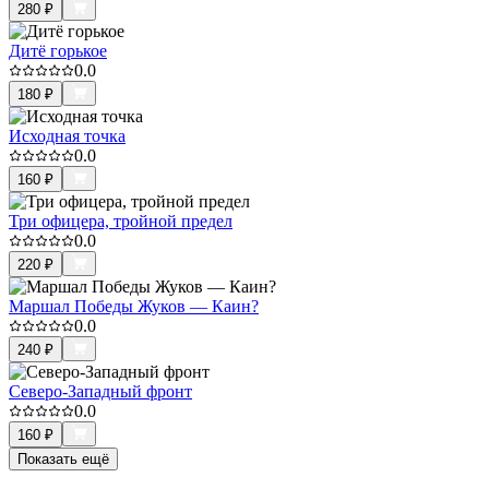
280
₽
Дитё горькое
0.0
180
₽
Исходная точка
0.0
160
₽
Три офицера, тройной предел
0.0
220
₽
Маршал Победы Жуков — Каин?
0.0
240
₽
Северо-Западный фронт
0.0
160
₽
Показать ещё