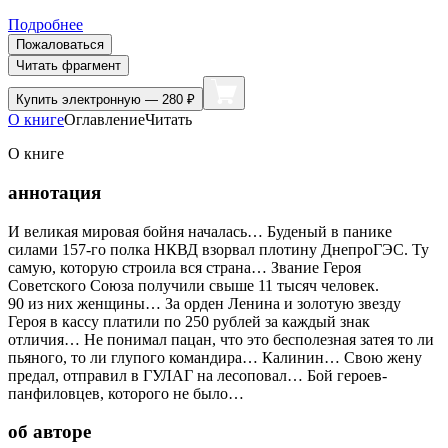
Подробнее
Пожаловаться
Читать фрагмент
Купить
электронную — 280 ₽
О книге
Оглавление
Читать
О книге
аннотация
И великая мировая бойня началась… Буденый в панике
силами 157-го полка НКВД взорвал плотину ДнепроГЭС. Ту
самую, которую строила вся страна… Звание Героя
Советского Союза получили свыше 11 тысяч человек.
90 из них женщины… За орден Ленина и золотую звезду
Героя в кассу платили по 250 рублей за каждый знак
отличия… Не понимал пацан, что это бесполезная затея то ли
пьяного, то ли глупого командира… Калинин… Свою жену
предал, отправил в ГУЛАГ на лесоповал… Бой героев-
панфиловцев, которого не было…
об авторе