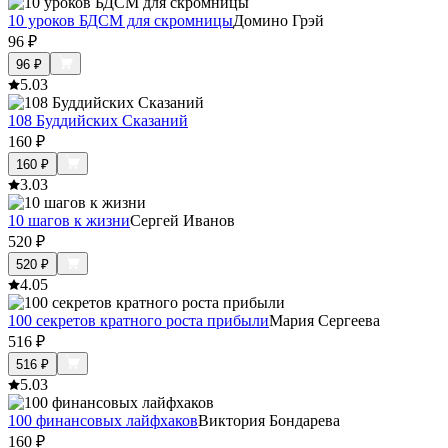
10 уроков БДСМ для скромницы
Домино Грэй
96
₽
96
₽
5.0
3
108 Буддийских Сказаний
160
₽
160
₽
3.0
3
10 шагов к жизни
Сергей Иванов
520
₽
520
₽
4.0
5
100 секретов кратного роста прибыли
Мария Сергеева
516
₽
516
₽
5.0
3
100 финансовых лайфхаков
Виктория Бондарева
160
₽