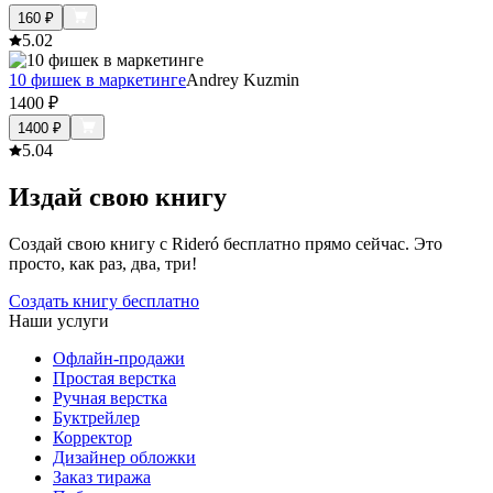
160
₽
5.0
2
10 фишек в маркетинге
Andrey Kuzmin
1400
₽
1400
₽
5.0
4
Издай свою книгу
Создай свою книгу с Rideró бесплатно прямо сейчас. Это
просто, как раз, два, три!
Создать книгу бесплатно
Наши услуги
Офлайн-продажи
Простая верстка
Ручная верстка
Буктрейлер
Корректор
Дизайнер обложки
Заказ тиража