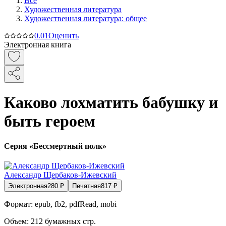
Все
Художественная литература
Художественная литература: общее
0.0
1
Оценить
Электронная книга
Каково лохматить бабушку и
быть героем
Серия «Бессмертный полк»
Александр Щербаков-Ижевский
Электронная
280
₽
Печатная
817
₽
Формат:
epub, fb2, pdfRead, mobi
Объем:
212
бумажных стр.