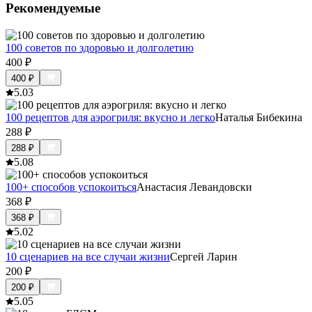
Рекомендуемые
100 советов по здоровью и долголетию
400
₽
400
₽
5.0
3
100 рецептов для аэрогриля: вкусно и легко
Наталья Бибекина
288
₽
288
₽
5.0
8
100+ способов успокоиться
Анастасия Левандовски
368
₽
368
₽
5.0
2
10 сценариев на все случаи жизни
Сергей Ларин
200
₽
200
₽
5.0
5