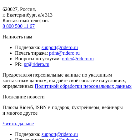
620027
,
Россия
,
г. Екатеринбург, а/я 313
Контактный телефон
:
8 800 500 11 67
Написать нам
Поддержка
:
support@ridero.ru
Печать тиража
:
print@ridero.ru
Вопросы по услугам
:
order@ridero.ru
PR
:
pr@ridero.ru
Предоставляя персональные данные по указанным
контактным данным, вы даёте своё согласие на условиях,
определенных
Политикой обработки персональных данных
Последние новости
Плюсы Rideró, ISBN в подарок, буктрейлеры, вебинары
и многое другое
Читать дальше
Поддержка
:
support@ridero.ru
Печать тиража
:
print@ridero.ru