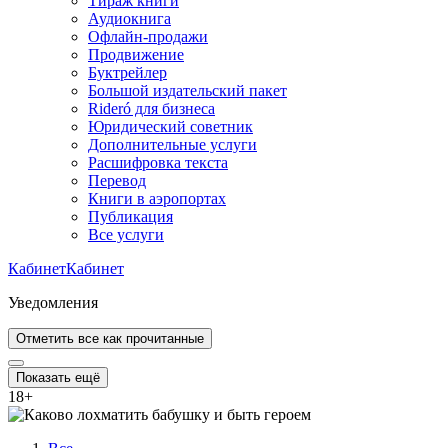
Тираж книги
Аудиокнига
Офлайн-продажи
Продвижение
Буктрейлер
Большой издательский пакет
Rideró для бизнеса
Юридический советник
Дополнительные услуги
Расшифровка текста
Перевод
Книги в аэропортах
Публикация
Все услуги
Кабинет
Кабинет
Уведомления
Отметить все как прочитанные
Показать ещё
18
+