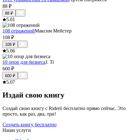
88
₽
88
₽
5.0
1
108 отражений
Максим Мейстер
108
₽
108
₽
5.0
6
10 опор для бизнеса
J. Ti
600
₽
600
₽
5.0
7
Издай свою книгу
Создай свою книгу с Rideró бесплатно прямо сейчас. Это
просто, как раз, два, три!
Создать книгу бесплатно
Наши услуги