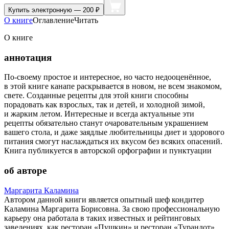
Купить
электронную — 200 ₽
О книге
Оглавление
Читать
О книге
аннотация
По-своему простое и интересное, но часто недооценённое,
в этой книге канапе раскрывается в новом, не всем знакомом,
свете. Созданные рецепты для этой книги способны
порадовать как взрослых, так и детей, и холодной зимой,
и жарким летом. Интересные и всегда актуальные эти
рецепты обязательно станут очаровательным украшением
вашего стола, и даже заядлые любительницы диет и здорового
питания смогут наслаждаться их вкусом без всяких опасений.
Книга публикуется в авторской орфографии и пунктуации
об авторе
Маргарита Каламина
Автором данной книги является опытный шеф кондитер
Каламина Маргарита Борисовна. За свою профессиональную
карьеру она работала в таких известных и рейтинговых
заведениях, как ресторан «Пушкин» и ресторан «Турандот»,