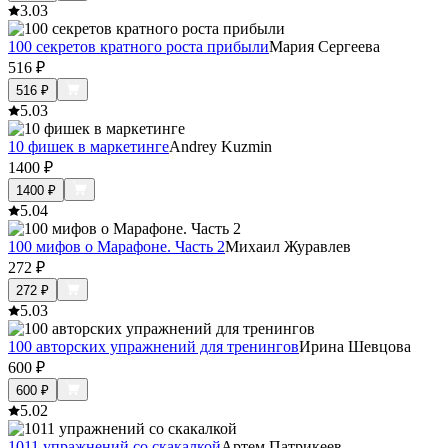
3.0
3
100 секретов кратного роста прибыли
Мария Сергеева
516
₽
516
₽
5.0
3
10 фишек в маркетинге
Andrey Kuzmin
1400
₽
1400
₽
5.0
4
100 мифов о Марафоне. Часть 2
Михаил Журавлев
272
₽
272
₽
5.0
3
100 авторских упражнений для тренингов
Ирина Шевцова
600
₽
600
₽
5.0
2
1011 упражнений со скакалкой
Артем Патрикеев