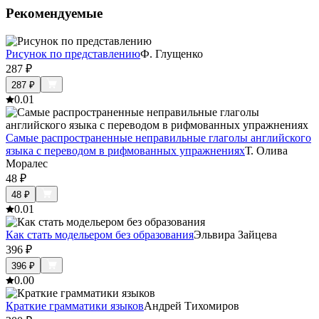
Рекомендуемые
Рисунок по представлению
Ф. Глущенко
287
₽
287
₽
0.0
1
Самые распространенные неправильные глаголы английского
языка с переводом в рифмованных упражнениях
Т. Олива
Моралес
48
₽
48
₽
0.0
1
Как стать модельером без образования
Эльвира Зайцева
396
₽
396
₽
0.0
0
Краткие грамматики языков
Андрей Тихомиров