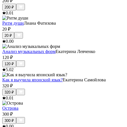
200
₽
200
₽
0.0
1
Ритм души
Лиана Фатихова
20
₽
20
₽
0.0
0
Анализ музыкальных форм
Екатерина Левченко
120
₽
120
₽
5.0
2
Как я выучила японский язык?
Екатерина Самойлова
320
₽
320
₽
0.0
1
Острова
300
₽
300
₽
0.0
0