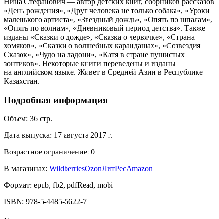
Нина Стефанович — автор детских книг, сборников рассказов
«День рождения», «Друг человека не только собака», «Уроки
маленького артиста», «Звездный дождь», «Опять по шпалам»,
«Опять по волнам», «Дневниковый период детства». Также
изданы «Сказки о дожде», «Сказка о червячке», «Страна
хомяков», «Сказки о волшебных карандашах», «Созвездия
Сказок», «Чудо на ладони», «Катя в стране пушистых
зонтиков». Некоторые книги переведены и изданы
на английском языке. Живет в Средней Азии в Республике
Казахстан.
Подробная информация
Объем:
36
стр.
Дата выпуска:
17 августа 2017 г.
Возрастное ограничение:
0
+
В магазинах:
Wildberries
Ozon
ЛитРес
Amazon
Формат:
epub, fb2, pdfRead, mobi
ISBN:
978-5-4485-5622-7