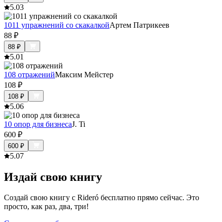
5.0
3
1011 упражнений со скакалкой
Артем Патрикеев
88
₽
88
₽
5.0
1
108 отражений
Максим Мейстер
108
₽
108
₽
5.0
6
10 опор для бизнеса
J. Ti
600
₽
600
₽
5.0
7
Издай свою книгу
Создай свою книгу с Rideró бесплатно прямо сейчас. Это
просто, как раз, два, три!