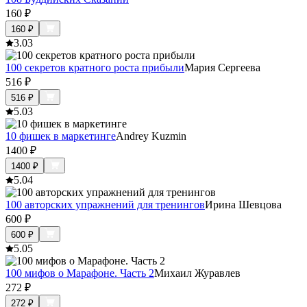
160
₽
160
₽
3.0
3
100 секретов кратного роста прибыли
Мария Сергеева
516
₽
516
₽
5.0
3
10 фишек в маркетинге
Andrey Kuzmin
1400
₽
1400
₽
5.0
4
100 авторских упражнений для тренингов
Ирина Шевцова
600
₽
600
₽
5.0
5
100 мифов о Марафоне. Часть 2
Михаил Журавлев
272
₽
272
₽