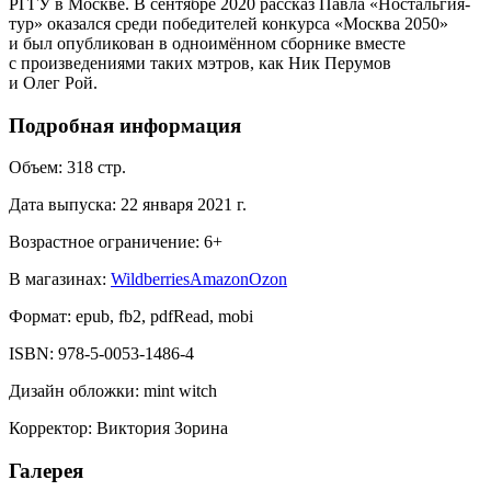
РГГУ в Москве. В сентябре 2020 рассказ Павла «Ностальгия-
тур» оказался среди победителей конкурса «Москва 2050»
и был опубликован в одноимённом сборнике вместе
с произведениями таких мэтров, как Ник Перумов
и Олег Рой.
Подробная информация
Объем:
318
стр.
Дата выпуска:
22 января 2021 г.
Возрастное ограничение:
6
+
В магазинах:
Wildberries
Amazon
Ozon
Формат:
epub, fb2, pdfRead, mobi
ISBN:
978-5-0053-1486-4
Дизайн обложки
:
mint witch
Корректор
:
Виктория Зорина
Галерея