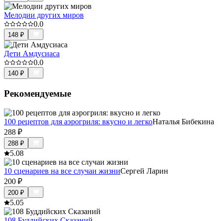
Мелодии других миров
0.0
148
₽
Дети Амдусиаса
0.0
140
₽
Рекомендуемые
100 рецептов для аэрогриля: вкусно и легко
Наталья Бибекина
288
₽
288
₽
5.0
8
10 сценариев на все случаи жизни
Сергей Ларин
200
₽
200
₽
5.0
5
108 Буддийских Сказаний