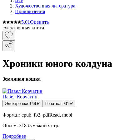
Все
Художественная литература
Приключения
5.0
1
Оценить
Электронная книга
Хроники юного колдуна
Земляная кошка
Павел Корчагин
Электронная
148
₽
Печатная
931
₽
Формат:
epub, fb2, pdfRead, mobi
Объем:
318
бумажных стр.
Подробнее