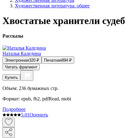
Художественная литература
Художественная литература: общее
Хвостатые хранители судеб
Рассказы
Наталья Каледина
Электронная
320
₽
Печатная
894
₽
Читать фрагмент
Купить
Объем:
236
бумажных стр.
Формат:
epub, fb2, pdfRead, mobi
Подробнее
5.0
1
Оценить