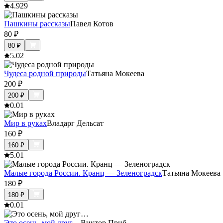
4.9
29
Пашкины рассказы
Павел Котов
80
₽
80
₽
5.0
2
Чудеса родной природы
Татьяна Мокеева
200
₽
200
₽
0.0
1
Мир в руках
Владарг Дельсат
160
₽
160
₽
5.0
1
Малые города России. Кранц — Зеленоградск
Татьяна Мокеева
180
₽
180
₽
0.0
1
Это осень, мой друг…
Виктор Приб