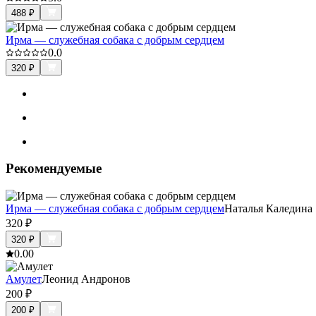
488
₽
Ирма — служебная собака с добрым сердцем
0.0
320
₽
Рекомендуемые
Ирма — служебная собака с добрым сердцем
Наталья Каледина
320
₽
320
₽
0.0
0
Амулет
Леонид Андронов
200
₽
200
₽