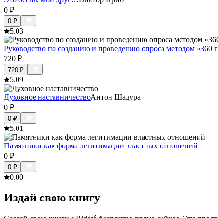
0
₽
0
₽
5.0
3
Руководство по созданию и проведению опроса методом «360 
720
₽
720
₽
5.0
9
Духовное наставничество
Антон Шадура
0
₽
0
₽
5.0
1
Памятники как форма легитимации властных отношений
0
₽
0
₽
0.0
0
Издай свою книгу