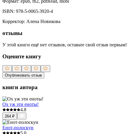
Формат:
epub, fb2, pdfRead, mobi
ISBN:
978-5-0065-3920-4
Корректор
:
Алена Новикова
отзывы
У этой книги ещё нет отзывов, оставьте свой отзыв первым!
Оцените книгу
Опубликовать отзыв
книги автора
Ох уж эти еноты!
4.8
264
₽
Енот-полоскун
5.0