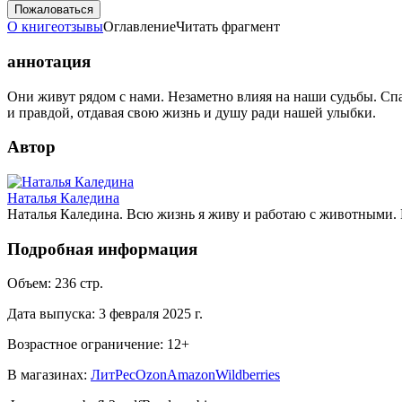
Пожаловаться
О книге
отзывы
Оглавление
Читать фрагмент
аннотация
Они живут рядом с нами. Незаметно влияя на наши судьбы. Сп
и правдой, отдавая свою жизнь и душу ради нашей улыбки.
Автор
Наталья Каледина
Наталья Каледина. Всю жизнь я живу и работаю с животными. 
Подробная информация
Объем:
236
стр.
Дата выпуска:
3 февраля 2025 г.
Возрастное ограничение:
12
+
В магазинах:
ЛитРес
Ozon
Amazon
Wildberries