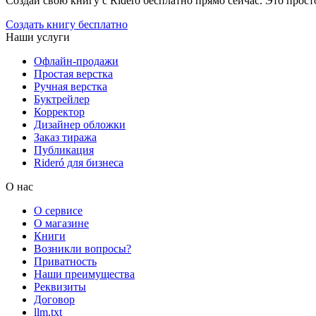
Создай свою книгу с Rideró бесплатно прямо сейчас. Это просто,
Создать книгу бесплатно
Наши услуги
Офлайн-продажи
Простая верстка
Ручная верстка
Буктрейлер
Корректор
Дизайнер обложки
Заказ тиража
Публикация
Rideró для бизнеса
О нас
О сервисе
О магазине
Книги
Возникли вопросы?
Приватность
Наши преимущества
Реквизиты
Договор
llm.txt