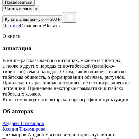
Пожаловаться
Читать фрагмент
Купить
электронную — 200 ₽
О книге
Оглавление
Читать
О книге
аннотация
В книге рассказывается о китайцах, мьянма и тибетцах,
а также о других народах сино-тибетской (китайско-
тибетской) семьи народов. О том, как возникает китайско-
тибетская общность, о формировании обычаев, ритуалов.
Привлекаются различные исторические и этнографические
источники. Приведены некоторые грамматики китайско-
тибетских языков.
Книга публикуется в авторской орфографии и пунктуации
Об авторах
Андрей Тихомиров
Ксения Тихомирова
Тихомиров Андрей Евгеньевич, историк-публицист.