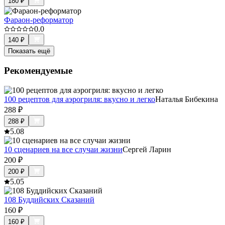
180
₽
Фараон-реформатор
0.0
140
₽
Показать ещё
Рекомендуемые
100 рецептов для аэрогриля: вкусно и легко
Наталья Бибекина
288
₽
288
₽
5.0
8
10 сценариев на все случаи жизни
Сергей Ларин
200
₽
200
₽
5.0
5
108 Буддийских Сказаний
160
₽
160
₽