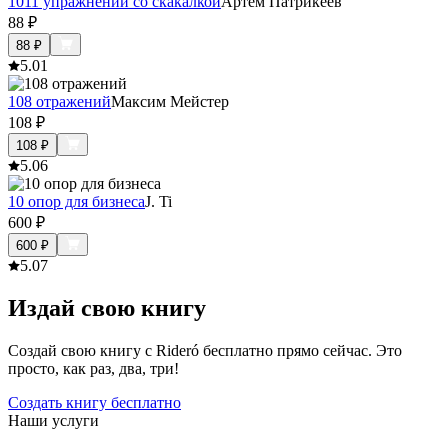
1011 упражнений со скакалкой
Артем Патрикеев
88
₽
88
₽
5.0
1
108 отражений
Максим Мейстер
108
₽
108
₽
5.0
6
10 опор для бизнеса
J. Ti
600
₽
600
₽
5.0
7
Издай свою книгу
Создай свою книгу с Rideró бесплатно прямо сейчас. Это
просто, как раз, два, три!
Создать книгу бесплатно
Наши услуги