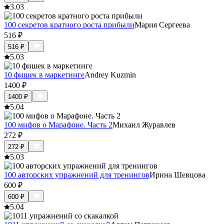
3.0
3
100 секретов кратного роста прибыли
Мария Сергеева
516
₽
516
₽
5.0
3
10 фишек в маркетинге
Andrey Kuzmin
1400
₽
1400
₽
5.0
4
100 мифов о Марафоне. Часть 2
Михаил Журавлев
272
₽
272
₽
5.0
3
100 авторских упражнений для тренингов
Ирина Шевцова
600
₽
600
₽
5.0
4