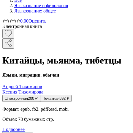
Все
Языкознание и филология
Языкознание: общее
0.0
0
Оценить
Электронная книга
Китайцы, мьянма, тибетцы
Языки, миграции, обычаи
Андрей Тихомиров
Ксения Тихомирова
Электронная
200
₽
Печатная
592
₽
Формат:
epub, fb2, pdfRead, mobi
Объем:
78
бумажных стр.
Подробнее