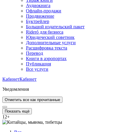
Тираж книги
Аудиокнига
Офлайн-продажи
Продвижение
Буктрейлер
Большой издательский пакет
Rideró для бизнеса
Юридический советник
Дополнительные услуги
Расшифровка текста
Перевод
Книги в аэропортах
Публикация
Все услуги
Кабинет
Кабинет
Уведомления
Отметить все как прочитанные
Показать ещё
12
+