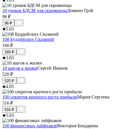
5.0
5
10 уроков БДСМ для скромницы
Домино Грэй
96
₽
96
₽
5.0
3
108 Буддийских Сказаний
160
₽
160
₽
3.0
3
10 шагов к жизни
Сергей Иванов
520
₽
520
₽
4.0
5
100 секретов кратного роста прибыли
Мария Сергеева
516
₽
516
₽
5.0
3
100 финансовых лайфхаков
Виктория Бондарева