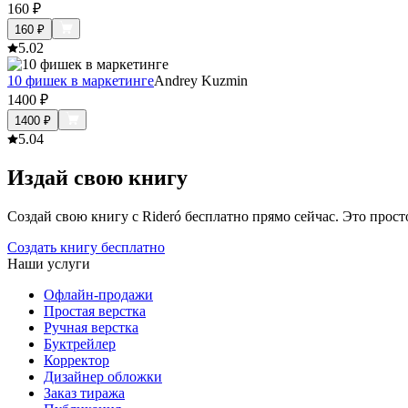
160
₽
160
₽
5.0
2
10 фишек в маркетинге
Andrey Kuzmin
1400
₽
1400
₽
5.0
4
Издай свою книгу
Создай свою книгу с Rideró бесплатно прямо сейчас. Это просто,
Создать книгу бесплатно
Наши услуги
Офлайн-продажи
Простая верстка
Ручная верстка
Буктрейлер
Корректор
Дизайнер обложки
Заказ тиража