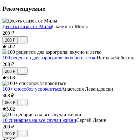
Рекомендуемые
Десять сказок от Милы
Сказки от Милы
200
₽
200
₽
5.0
2
100 рецептов для аэрогриля: вкусно и легко
Наталья Бибекина
288
₽
288
₽
5.0
8
100+ способов успокоиться
Анастасия Левандовски
368
₽
368
₽
5.0
2
10 сценариев на все случаи жизни
Сергей Ларин
200
₽
200
₽