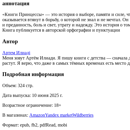
аннотация
«Книги Принцессы» — это история о выборе, памяти и силе, чт
оказывается втянут в борьбу, о которой не знал и не мечтал. О
и преданность, боль и свет, утрату и надежду. Это история о т
Книга публикуется в авторской орфографии и пунктуации
Автор
Артем Илиадi
Меня зовут Артём Илиади. Я пишу книги с детства — сначала дл
растут. Я верю, что даже в самых тёмных временах есть место дл
Подробная информация
Объем:
324
стр.
Дата выпуска:
10 июня 2025 г.
Возрастное ограничение:
18
+
В магазинах:
Amazon
Yandex market
Wildberries
Формат:
epub, fb2, pdfRead, mobi