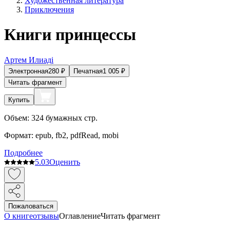
Художественная литература
Приключения
Книги принцессы
Артем Илиадi
Электронная
280
₽
Печатная
1 005
₽
Читать фрагмент
Купить
Объем:
324
бумажных стр.
Формат:
epub, fb2, pdfRead, mobi
Подробнее
5.0
3
Оценить
Пожаловаться
О книге
отзывы
Оглавление
Читать фрагмент