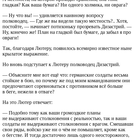
гладкая? Как ваша бумага? Ни одного холмика, ни оврага?
— Ну что вы! — удивляется наивному вопросу
полководец. — Где же вы видели такую местность?.. Хотя,
постойте, — начинает потихоньку прозревать Дизастрий. —
Ну, конечно же! План на гладкой был бумаге, да забыл я про
овраги!
Так, благодаря Лютеру, появилось всемирно известное ныне
крылатое выражение.
Но вновь подступает к Лютеру полководец Дизастрий.
— Объясните мне вот ещё что: германские солдаты весьма
стойкие в бою, но почему же под моим командованием они
предпочитают соревноваться с противником всё больше
в беге, нежели в отваге?
На это Лютер отвечает:
— Подобно тому как ваши громоздкие планы
не выдерживают столкновения с реальностью, так и ваши
солдаты не выдерживают столкновения с врагом. Смешавши
свои ряды, войско уже ни о чём не помышляет, кроме как
о бегстве. И тогда достаточно лишь одного неосторожного,