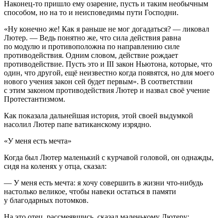
Наконец-то пришло ему озарение, пусть и таким необычным
способом, но на то и неисповедимы пути Господни.
«Ну конечно же! Как я раньше не мог догадаться? — ликовал
Лютер. — Ведь понятно же, что сила действия равна
по модулю и противоположна по направлению силе
противодействия. Одним словом, действие рождает
противодействие. Пусть это и III закон Ньютона, которые, что
один, что другой, ещё неизвестно когда появятся, но для моего
нового учения закон сей будет первым». В соответствии
с этим законом противодействия Лютер и назвал своё учение
Протестантизмом.
Как показала дальнейшая история, этой своей выдумкой
насолил Лютер папе ватиканскому изрядно.
«У меня есть мечта»
Когда был Лютер маленький с курчавой головой, он однажды,
сидя на коленях у отца, сказал:
— У меня есть мечта: я хочу совершить в жизни что-нибудь
настолько великое, чтобы навеки остаться в памяти
у благодарных потомков.
На это отец, рассмеявшись, сказал маленькому Лютеру: