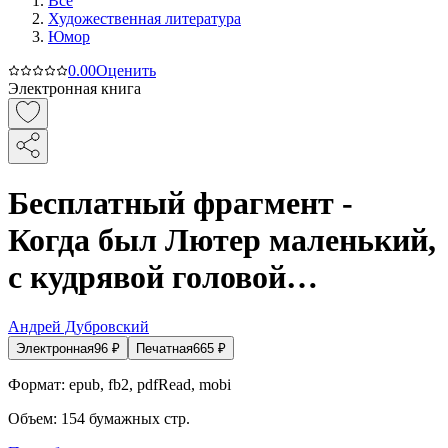
Все
Художественная литература
Юмор
0.0
0
Оценить
Электронная книга
Бесплатный фрагмент -
Когда был Лютер маленький,
с кудрявой головой…
Андрей Дубровский
Электронная
96
₽
Печатная
665
₽
Формат:
epub, fb2, pdfRead, mobi
Объем:
154
бумажных стр.