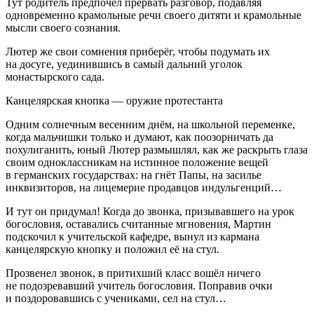
Тут родитель предпочёл прервать разговор, подавляя
одновременно крамольные речи своего дитяти и крамольные
мысли своего сознания.
Лютер же свои сомнения приберёг, чтобы подумать их
на досуге, уединившись в самый дальний уголок
монастырского сада.
Канцелярская кнопка — оружие протестанта
Одним солнечным весенним днём, на школьной переменке,
когда мальчишки только и думают, как поозорничать да
похулиганить, юный Лютер размышлял, как же раскрыть глаза
своим одноклассникам на истинное положение вещей
в германских государствах: на гнёт Папы, на засилье
инквизиторов, на лицемерие продавцов индульгенций…
И тут он придумал! Когда до звонка, призывавшего на урок
богословия, оставались считанные мгновения, Мартин
подскочил к учительской кафедре, вынул из кармана
канцелярскую кнопку и положил её на стул.
Прозвенел звонок, в притихший класс вошёл ничего
не подозревавший учитель богословия. Поправив очки
и поздоровавшись с учениками, сел на стул…