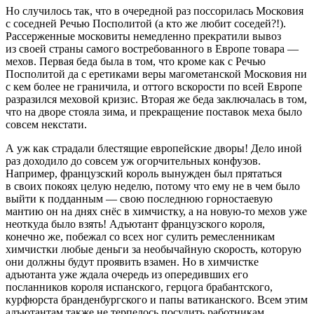
Но случилось так, что в очередной раз поссорилась Московия
с соседней Речью Посполитой (а кто же любит соседей?!).
Рассерженные московиты немедленно прекратили вывоз
из своей страны самого востребованного в Европе товара —
мехов. Первая беда была в том, что кроме как с Речью
Посполитой да с еретиками веры магометанской Московия ни
с кем более не граничила, и оттого вскорости по всей Европе
разразился меховой кризис. Вторая же беда заключалась в том,
что на дворе стояла зима, и прекращение поставок меха было
совсем некстати.
А уж как страдали блестящие европейские дворы! Дело иной
раз доходило до совсем уж огорчительных конфузов.
Например, французский король вынужден был прятаться
в своих покоях целую неделю, потому что ему не в чем было
выйти к подданным — свою последнюю горностаевую
мантию он на днях снёс в химчистку, а на новую-то мехов уже
неоткуда было взять! Адъютант французского короля,
конечно же, побежал со всех ног сулить ремесленникам
химчистки любые деньги за необычайную скорость, которую
они должны будут проявить взамен. Но в химчистке
адъютанта уже ждала очередь из опередивших его
посланников короля испанского, герцога брабантского,
курфюрста бранденбургского и папы ватиканского. Всем этим
адъютантам также не терпелось посулить работникам