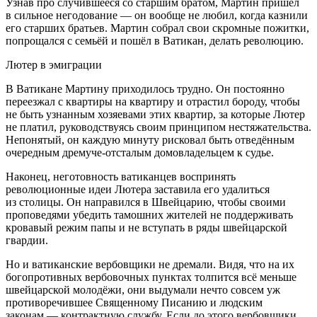
Узнав про случившееся со старшим братом, Мартин пришёл
в сильное негодование — он вообще не любил, когда казнили
его старших братьев. Мартин собрал свои скромные пожитки,
попрощался с семьёй и пошёл в Ватикан, делать революцию.
Лютер в эмиграции
В Ватикане Мартину приходилось трудно. Он постоянно
переезжал с квартиры на квартиру и отрастил бороду, чтобы
не быть узнанным хозяевами этих квартир, за которые Лютер
не платил, руководствуясь своим принципом нестяжательства.
Непонятый, он каждую минуту рисковал быть отведённым
очередным дремуче-отсталым домовладельцем к судье.
Наконец, неготовность ватиканцев воспринять
революционные идеи Лютера заставила его удалиться
из столицы. Он направился в Швейцарию, чтобы своими
проповедями убедить тамошних жителей не поддерживать
кровавый режим папы и не вступать в ряды швейцарской
гвардии.
Но и ватиканские вербовщики не дремали. Видя, что на их
богопротивных вербовочных пунктах толпится всё меньше
швейцарской молодёжи, они выдумали нечто совсем уж
противоречившее Священному Писанию и людским
законам — контрактную службу. Если до этого вербовщики