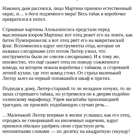
Наконец дым рассеялся, лицо Мартина приняло естественный
окрас, и… о боги подземного мира! Весь табак в коробочке
превратился в пепел.
Страшные картины Апокалипсиса предстали перед
мысленным взором Мартина: вот отец режет его на ломти, как
батон Пумперникеля; а вот отец рвёт его на мавританский
флаг. Вспомнились вдруг инструменты отца, которые он
называл слесарными (это потом Лютер узнал, что
инструменты были не совсем слесарными). И к тому же,
неизвестно, что ещё скажет отец по поводу сожженного
комода, на котором лежала коробочка с табаком, и сгоревшей
летней кухни, где этот комод стоял. От страха маленький
Лютер залез на первый попавшийся шкаф и притих.
Подходя к дому, Лютер-старший то ли неладное почуял, то ли
запах сгоревшего табака, но устремился он к дверям подобно
эллинскому марафонцу. Узрев масштабы произошедшей
трагедии, он произнёс подобающую случаю речь…
…Маленький Лютер впервые в жизни услышал, как его отец,
отродясь не говоривший на иноземных наречиях, вдруг
принялся обильно удобрять свою страстную речь
непонятными словами — по десятку на квадратную секунду!