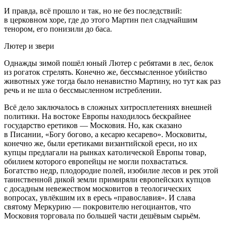
И правда, всё прошло и так, но не без последствий:
в церковном хоре, где до этого Мартин пел сладчайшим
тенором, его понизили до баса.
Лютер и звери
Однажды зимой пошёл юный Лютер с ребятами в лес, белок
из рогаток стрелять. Конечно же, бессмысленное убийство
животных уже тогда было ненавистно Мартину, но тут как раз
речь и не шла о бессмысленном истреблении.
Всё дело заключалось в сложных хитросплетениях внешней
политики. На востоке Европы находилось бескрайнее
государство еретиков — Московия. Но, как сказано
в Писании, «Богу богово, а кесарю кесарево». Московиты,
конечно же, были еретиками византийской ереси, но их
купцы предлагали на рынках католической Европы товар,
обилием которого европейцы не могли похвастаться.
Богатство недр, плодородие полей, изобилие лесов и рек этой
таинственной дикой земли примиряли европейских купцов
с досадным невежеством московитов в теологических
вопросах, увлёкшим их в ересь «православия». И слава
святому Меркурию — покровителю негоциантов, что
Московия торговала по большей части дешёвым сырьём.