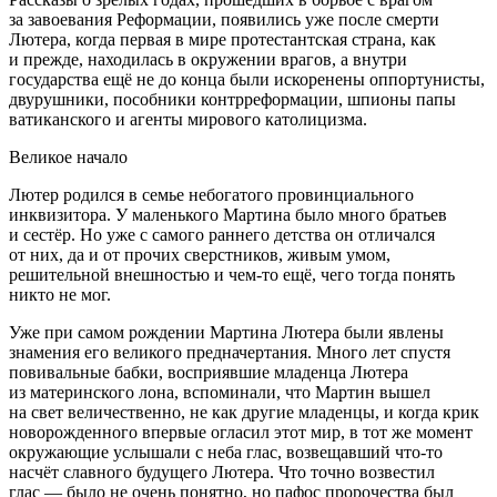
за завоевания Реформации, появились уже после смерти
Лютера, когда первая в мире протестантская страна, как
и прежде, находилась в окружении врагов, а внутри
государства ещё не до конца были искоренены оппортунисты,
двурушники, пособники контрреформации, шпионы папы
ватиканского и агенты мирового католицизма.
Великое начало
Лютер родился в семье небогатого провинциального
инквизитора. У маленького Мартина было много братьев
и сестёр. Но уже с самого раннего детства он отличался
от них, да и от прочих сверстников, живым умом,
решительной внешностью и чем-то ещё, чего тогда понять
никто не мог.
Уже при самом рождении Мартина Лютера были явлены
знамения его великого предначертания. Много лет спустя
повивальные бабки, восприявшие младенца Лютера
из материнского лона, вспоминали, что Мартин вышел
на свет величественно, не как другие младенцы, и когда крик
новорожденного впервые огласил этот мир, в тот же момент
окружающие услышали с неба глас, возвещавший что-то
насчёт славного будущего Лютера. Что точно возвестил
глас — было не очень понятно, но пафос пророчества был