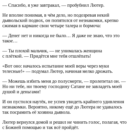
— Спасибо, я уже завтракал, — пробубнил Лютер.
Не вполне понимая, в чём дело, но подозревая некий
дьявольский подвох, он попятился от незнакомки, крепко
сжимая в кармане свои четыре талера и бормоча:
— Денег нет и никогда не было… Я даже не знаю, что это
такое…
— Ты плохой мальчик, — не унималась женщина
с плёткой. — Придётся мне тебя отшлёпать!
«Вот оно: началось испытание моей веры через муки
телесные!» — подумал Лютер, начиная мелко дрожать.
— Можешь избить меня до полусмерти, — пролепетал он. —
Но ни тебе, ни твоему господину Сатане не завладеть моей
душой и деньгами!
И он пустился наутёк, не успев увидеть крайнего удивления
незнакомки. Вероятно, никому ещё до Лютера не удавалось
так посрамить её хозяина дьявола.
Лютер вернулся домой и решил не чинить голос, полагая, что
с Божией помощью и так всё пройдёт.