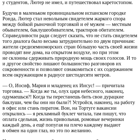
у студентов, Лютер не имел, и путешествовал каретостопом.
Будучи в маленьком провинциальном испанском городке
Ронда, Лютер стал невольным свидетелем жаркого спора
между бойкой рыночной торговкой и её мужем — местным
обывателем, баклушеобивателем, трактиров обитателем.
Справедливости ради следует сказать, что не стать свидетелем
того диалога было весьма затруднительно по двум причинам:
жители средиземноморских стран бóльшую часть своей жизни
проводят вне дома, на открытом воздухе, но при этом
не склонны сдерживать природную мощь своих голосов. И то
и другое свойство лишают большинство разговоров их
сокровенности и позволяют ознакомиться с их содержанием
всем окружающим в радиусе шестидесяти метров.
— О, Иосиф, Мария и младенец их Иисус! — причитала
торговка. — Когда же ты, олух царя небесного, наконец,
одумаешься?! Когда ты перестанешь бить свои дурацкие
баклуши, чем бы они ни были?! Устройся, наконец, на работу
в офис или стань пиратом. Вон, на Тортуге вакансии
открылись — я рекламный буклет читала, там пишут, что
оплата сдельная, жизнь привольная, ромовые вечеринки
каждый день, а ещё попугая на плечо каждому выдают
в обмен на один глаз, но это по желанию.