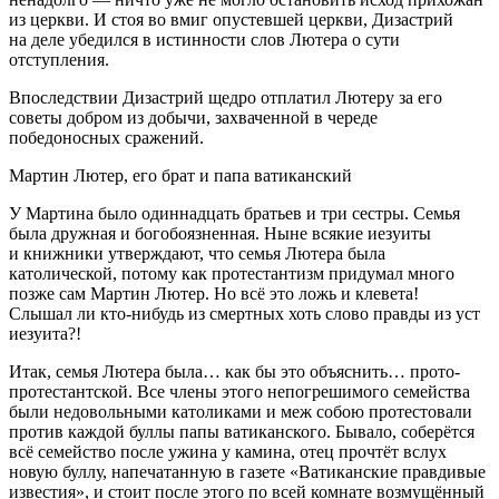
из церкви. И стоя во вмиг опустевшей церкви, Дизастрий
на деле убедился в истинности слов Лютера о сути
отступления.
Впоследствии Дизастрий щедро отплатил Лютеру за его
советы добром из добычи, захваченной в череде
победоносных сражений.
Мартин Лютер, его брат и папа ватиканский
У Мартина было одиннадцать братьев и три сестры. Семья
была дружная и богобоязненная. Ныне всякие иезуиты
и книжники утверждают, что семья Лютера была
католической, потому как протестантизм придумал много
позже сам Мартин Лютер. Но всё это ложь и клевета!
Слышал ли кто-нибудь из смертных хоть слово правды из уст
иезуита?!
Итак, семья Лютера была… как бы это объяснить… прото-
протестантской. Все члены этого непогрешимого семейства
были недовольными католиками и меж собою протестовали
против каждой буллы папы ватиканского. Бывало, соберётся
всё семейство после ужина у камина, отец прочтёт вслух
новую буллу, напечатанную в газете «Ватиканские правдивые
известия», и стоит после этого по всей комнате возмущённый