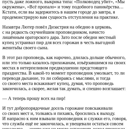
пусть даже ложного, выкрика типа: «Полководец убит», «Мы
окружены», «Всё пропало» и тому подобного паникёрства…
Кстати, если вы задержитесь в нашем городе до завтра, я
продемонстрирую вам сущность отступления на практике.
Назавтра Лютер повёл Дизастрия на обедню в церковь,
с на редкость скучнейшим проповедником, начисто
лишённым ораторского дара. Зато после обедни местный
купец устраивал пир для всех горожан в честь выгодной
женитьбы своего сына.
В этот раз проповедь, как нарочно, длилась дольше обычного,
или это только казалось прихожанам, изъёрзавшимся на своих
местах в нетерпеливом предвкушении предстоящего
празднества. В какой-то момент проповедник умолкает, то ли
переводя дыхание, то ли собираясь с мыслями, и тогда
со своего места вскакивает купец, думая, что проповедь
закончилась, а скорее, желая так думать, и спешно возглашает:
— А теперь прошу всех на пир!
И тут добропорядочные досель горожане повскакивали
со своих мест и, толкаясь и пихаясь, бросились к выходу.
И напрасно к ним взывали проповедник и служки его, говоря,
что служба ещё не закончилась, и увещевали остаться совсем
ненадолго — ничто уже не могло остановить исход прихожан