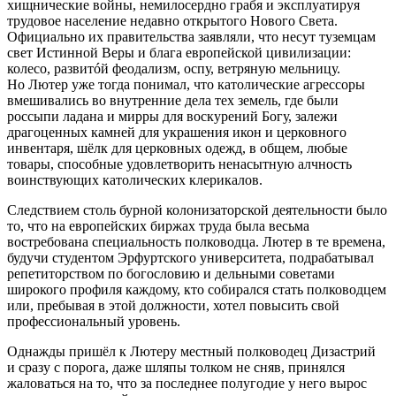
хищнические войны, немилосердно грабя и эксплуатируя
трудовое население недавно открытого Нового Света.
Официально их правительства заявляли, что несут туземцам
свет Истинной Веры и блага европейской цивилизации:
колесо, развитóй феодализм, оспу, ветряную мельницу.
Но Лютер уже тогда понимал, что католические агрессоры
вмешивались во внутренние дела тех земель, где были
россыпи ладана и мирры для воскурений Богу, залежи
драгоценных камней для украшения икон и церковного
инвентаря, шёлк для церковных одежд, в общем, любые
товары, способные удовлетворить ненасытную алчность
воинствующих католических клерикалов.
Следствием столь бурной колонизаторской деятельности было
то, что на европейских биржах труда была весьма
востребована специальность полководца. Лютер в те времена,
будучи студентом Эрфуртского университета, подрабатывал
репетиторством по богословию и дельными советами
широкого профиля каждому, кто собирался стать полководцем
или, пребывая в этой должности, хотел повысить свой
профессиональный уровень.
Однажды пришёл к Лютеру местный полководец Дизастрий
и сразу с порога, даже шляпы толком не сняв, принялся
жаловаться на то, что за последнее полугодие у него вырос