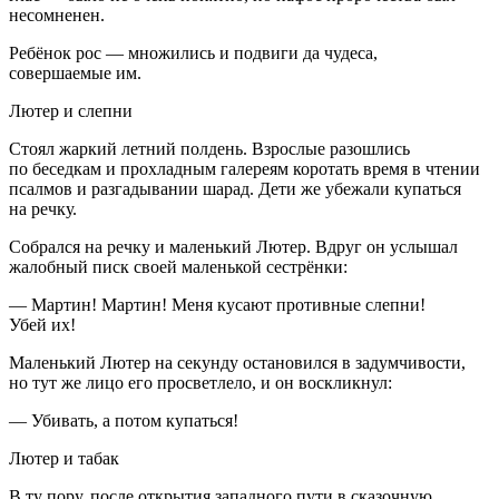
несомненен.
Ребёнок рос — множились и подвиги да чудеса,
совершаемые им.
Лютер и слепни
Стоял жаркий летний полдень. Взрослые разошлись
по беседкам и прохладным галереям коротать время в чтении
псалмов и разгадывании шарад. Дети же убежали купаться
на речку.
Собрался на речку и маленький Лютер. Вдруг он услышал
жалобный писк своей маленькой сестрёнки:
— Мартин! Мартин! Меня кусают противные слепни!
Убей их!
Маленький Лютер на секунду остановился в задумчивости,
но тут же лицо его просветлело, и он воскликнул:
— Убивать, а потом купаться!
Лютер и табак
В ту пору, после открытия западного пути в сказочную