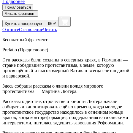
Подробнее
Пожаловаться
Читать фрагмент
Купить
электронную — 96 ₽
О книге
Оглавление
Читать
Бесплатный фрагмент
Prefatio (Предисловие)
Эти рассказы были созданы в северных краях, в Германии —
стране победившего протестантизма, в земле, которую
просвещённый и высокомерный Ватикан всегда считал дикой
и варварской.
Здесь собраны рассказы о жизни вождя мирового
протестантизма — Мартина Лютера.
Рассказы о детстве, отрочестве и юности Лютера начали
собирать и канонизировать ещё во времена, когда молодое
протестантское государство находилось в огненном кольце
врагов, когда контрреформация, поддержанная ватиканскими
интервентами, пыталась задушить завоевания Реформации.
Рассказы о зрелых годах, прошедших в борьбе с врагом