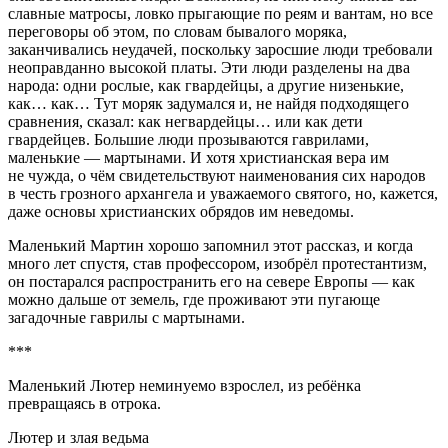
славные матросы, ловко прыгающие по реям и вантам, но все
переговоры об этом, по словам бывалого моряка,
заканчивались неудачей, поскольку заросшие люди требовали
неоправданно высокой платы. Эти люди разделены на два
народа: одни рослые, как гвардейцы, а другие низенькие,
как… как… Тут моряк задумался и, не найдя подходящего
сравнения, сказал: как негвардейцы… или как дети
гвардейцев. Большие люди прозываются гаврилами,
маленькие — мартынами. И хотя христианская вера им
не чужда, о чём свидетельствуют наименования сих народов
в честь грозного архангела и уважаемого святого, но, кажется,
даже основы христианских обрядов им неведомы.
Маленький Мартин хорошо запомнил этот рассказ, и когда
много лет спустя, став профессором, изобрёл протестантизм,
он постарался распространить его на севере Европы — как
можно дальше от земель, где проживают эти пугающе
загадочные гаврилы с мартынами.
***
Маленький Лютер неминуемо взрослел, из ребёнка
превращаясь в отрока.
Лютер и злая ведьма