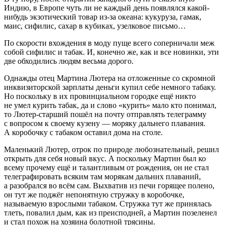
Индию, в Европе чуть ли не каждый день появлялся какой-
нибудь экзотический товар из-за океана: кукуруза, гамак,
маис, сифилис, сахар в кубиках, узелковое письмо…
По скорости вхождения в моду пуще всего соперничали меж
собой сифилис и табак. И, конечно же, как и все новинки, эти
две обходились людям весьма дорого.
Однажды отец Мартина Лютера на отложенные со скромной
инквизиторской зарплаты деньги купил себе немного табаку.
Но поскольку в их провинциальном городке ещё никто
не умел курить табак, да и слово «курить» мало кто понимал,
то Лютер-старший пошёл на почту отправлять телеграмму
с вопросом к своему кузену — моряку дальнего плавания.
А коробочку с табаком оставил дома на столе.
Маленький Лютер, отрок по природе любознательный, решил
открыть для себя новый вкус. А поскольку Мартин был ко
всему прочему ещё и талантливым от рождения, он не стал
телеграфировать всяким там морякам дальних плаваний,
а разобрался во всём сам. Выхватив из печи горящее полено,
он тут же поджёг непонятную стружку в коробочке,
называемую взрослыми табаком. Стружка тут же принялась
тлеть, повалил дым, как из преисподней, а Мартин позеленел
и стал похож на хозяина болотной трясины.