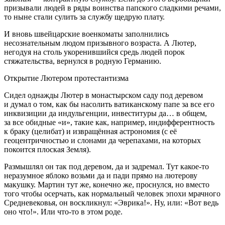
призывали людей в ряды воинства папского сладкими речами,
то ныне стали сулить за службу щедрую плату.
И вновь швейцарские военкоматы заполнились
несознательным людом призывного возраста. А Лютер,
негодуя на столь укоренившийся средь людей порок
стяжательства, вернулся в родную Германию.
Открытие Лютером протестантизма
Сидел однажды Лютер в монастырском саду под деревом
и думал о том, как бы насолить ватиканскому папе за все его
инквизиции да индульгенции, инвеституры да… в общем,
за все обидные «и», такие как, например, индифферентность
к браку (целибат) и извращённая астрономия (с её
геоцентричностью и слонами да черепахами, на которых
покоится плоская Земля).
Размышлял он так под деревом, да и задремал. Тут какое-то
неразумное яблоко возьми да и пади прямо на лютерову
макушку. Мартин тут же, конечно же, проснулся, но вместо
того чтобы осерчать, как нормальный человек эпохи мрачного
Средневековья, он воскликнул: «Эврика!». Ну, или: «Вот ведь
оно что!». Или что-то в этом роде.