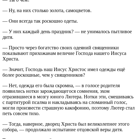
— Ну, на них столько золота, самоцветов.
— Они всегда так роскошно одеты.
— У них каждый день праздник? — не унималось пытливое
дитя.
— Просто через богатство своих одеяний священники
показывают прихожанам величие Господа нашего Иисуса
Христа.
— Значит, Господь наш Иисус Христос имел одежды ещё
более роскошные, чем у священников?
— Нет, одежда его была скромна, — в голосе родителя
появились нотки зарождающегося сомнения, эхом
отразившиеся в мозгу юного Лютера. Нотки эти, смешиваясь
с партитурой псалма и накладываясь на сломанный голос,
могли произвести страшную какофонию, поэтому Лютер стал
петь совсем тихо.
— Тогда, наверное, дворец Христа был великолепнее этого
собора, — продолжало испытание отцовской веры дитя.