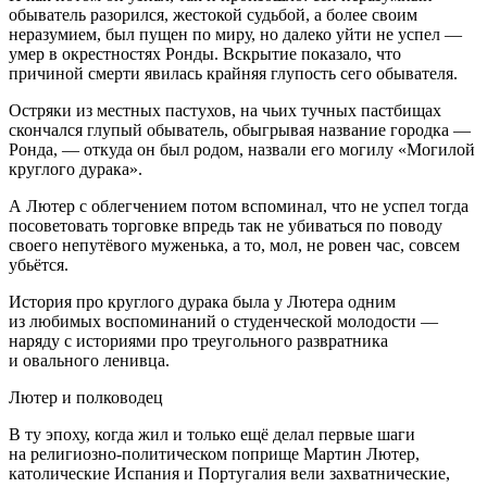
обыватель разорился, жестокой судьбой, а более своим
неразумием, был пущен по миру, но далеко уйти не успел —
умер в окрестностях Ронды. Вскрытие показало, что
причиной смерти явилась крайняя глупость сего обывателя.
Остряки из местных пастухов, на чьих тучных пастбищах
скончался глупый обыватель, обыгрывая название городка —
Ронда, — откуда он был родом, назвали его могилу «Могилой
круглого дурака».
А Лютер с облегчением потом вспоминал, что не успел тогда
посоветовать торговке впредь так не убиваться по поводу
своего непутёвого муженька, а то, мол, не ровен час, совсем
убьётся.
История про круглого дурака была у Лютера одним
из любимых воспоминаний о студенческой молодости —
наряду с историями про треугольного развратника
и овального ленивца.
Лютер и полководец
В ту эпоху, когда жил и только ещё делал первые шаги
на религиозно-политическом поприще Мартин Лютер,
католические Испания и Португалия вели захватнические,