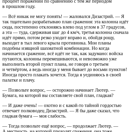
процент поражений по сравнению с тем же периодом
в прошлом году.
— Всё никак не могу понять! — жаловался Дизастрий. — Я
так тщательно разрабатываю план сражения: эта колонна идёт
сюда, постепенно отклоняясь влево под углом в 37 градусов,
а эта — туда, сдерживая шаг до 4 км/ч, третья колонна сначала
идёт прямо, потом резко уходит вправо и, обойдя рощу,
выходит в тыл левого крыла противника. Мои планы
подобны изящной шахматной комбинации. Но когда
начинается сражение, всё идёт не так, как задумано: войска
путаются, колонны перемешиваются, и невозможно уже
выполнить второй пункт плана, не говоря о третьем
и четвёртом, а ведь иногда у меня бывает до восьми пунктов!
Иногда просто плакать хочется. Тогда я уединяюсь в своей
палатке и плачу.
— Позвольте вопрос, — осторожно начинает Лютер. —
Бумага, на которой вы составляете свой план, гладкая?
— И даже очень! — охотно и с какой-то тайной гордостью
отвечает полководец Дизастрий. — Я бы даже сказал, что
гладкая бумага — моя слабость.
— Тогда позвольте ещё вопрос, — продолжает Лютер. —
А местность, на которой проходят сражения, она тоже