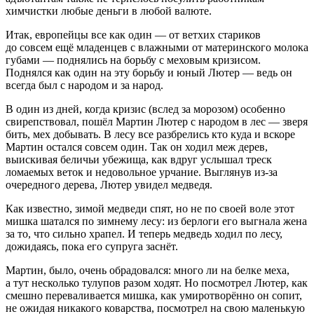
химчистки любые деньги в любой валюте.
Итак, европейцы все как один — от ветхих стариков
до совсем ещё младенцев с влажными от материнского молока
губами — поднялись на борьбу с меховым кризисом.
Поднялся как один на эту борьбу и юный Лютер — ведь он
всегда был с народом и за народ.
В один из дней, когда кризис (вслед за морозом) особенно
свирепствовал, пошёл Мартин Лютер с народом в лес — зверя
бить, мех добывать. В лесу все разбрелись кто куда и вскоре
Мартин остался совсем один. Так он ходил меж дерев,
выискивая беличьи убежища, как вдруг услышал треск
ломаемых веток и недовольное урчание. Выглянув из-за
очередного дерева, Лютер увидел медведя.
Как известно, зимой медведи спят, но не по своей воле этот
мишка шатался по зимнему лесу: из берлоги его выгнала жена
за то, что сильно храпел. И теперь медведь ходил по лесу,
дожидаясь, пока его супруга заснёт.
Мартин, было, очень обрадовался: много ли на белке меха,
а тут несколько тулупов разом ходят. Но посмотрел Лютер, как
смешно переваливается мишка, как умиротворённо он сопит,
не ожидая никакого коварства, посмотрел на свою маленькую