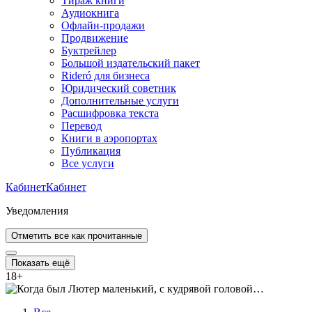
Тираж книги
Аудиокнига
Офлайн-продажи
Продвижение
Буктрейлер
Большой издательский пакет
Rideró для бизнеса
Юридический советник
Дополнительные услуги
Расшифровка текста
Перевод
Книги в аэропортах
Публикация
Все услуги
Кабинет
Кабинет
Уведомления
Отметить все как прочитанные
Показать ещё
18
+