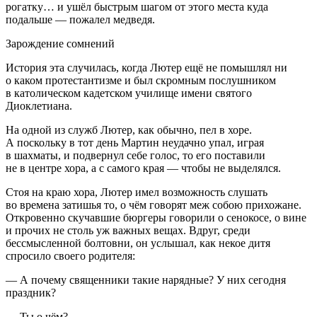
рогатку… и ушёл быстрым шагом от этого места куда
подальше — пожалел медведя.
Зарождение сомнений
История эта случилась, когда Лютер ещё не помышлял ни
о каком протестантизме и был скромным послушником
в католическом кадетском училище имени святого
Диоклетиана.
На одной из служб Лютер, как обычно, пел в хоре.
А поскольку в тот день Мартин неудачно упал, играя
в шахматы, и подвернул себе голос, то его поставили
не в центре хора, а с самого края — чтобы не выделялся.
Стоя на краю хора, Лютер имел возможность слушать
во времена затишья то, о чём говорят меж собою прихожане.
Откровенно скучавшие бюргеры говорили о сенокосе, о вине
и прочих не столь уж важных вещах. Вдруг, среди
бессмысленной болтовни, он услышал, как некое дитя
спросило своего родителя:
— А почему священники такие нарядные? У них сегодня
праздник?
— Ты о чём?