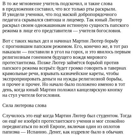
В то же мгновение учитель подскочил, и такие слова
в предложения составил, что все только рты раскрыли.
И увидели ученики, что под маской добропорядочного
педагога скрывался святоша и лицемер. Так юный Лютер
раскрыл своим однокашникам истинную сущность папского
режима в лице его представителя — учителя богословия.
Вот с таких малых дел и начинал Мартин Лютер борьбу
с прогнившим папским режимом. Его, конечно же, в тот раз
наказали — поставили в угол на горох, и это явилось первым
религиозным гонением будущего вождя мирового
протестантизма. Позже Лютер займётся борьбой против
папского режима всерьёз: будет громко говорить в тавернах
крамольные речи, взрывать казначейские кареты, чтобы
экспроприировать деньги на нужды религиозной борьбы,
и прочее и прочее. Но начало было положено именно в тот
день, когда юный Мартин положил канцелярскую кнопку
на стул учителя богословия.
Сила лютерова слова
Случилось это ещё когда Мартин Лютер был студентом. Тогда
он ещё не изобрёл протестантского учения и мог спокойно
передвигаться по всей Европе, включая один из оплотов
папизма — Испанию. Денег, как издревле было в обычаях