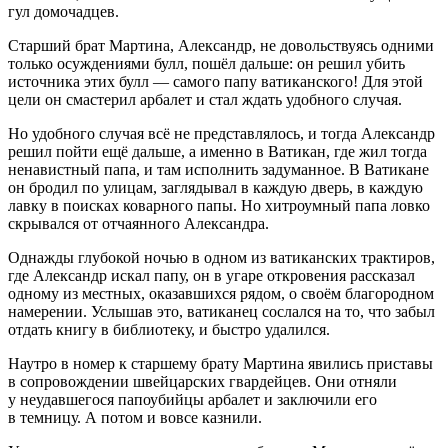
гул домочадцев.
Старший брат Мартина, Александр, не довольствуясь одними
только осуждениями булл, пошёл дальше: он решил убить
источника этих булл — самого папу ватиканского! Для этой
цели он смастерил арбалет и стал ждать удобного случая.
Но удобного случая всё не представлялось, и тогда Александр
решил пойти ещё дальше, а именно в Ватикан, где жил тогда
ненавистный папа, и там исполнить задуманное. В Ватикане
он бродил по улицам, заглядывал в каждую дверь, в каждую
лавку в поисках коварного папы. Но хитроумный папа ловко
скрывался от отчаянного Александра.
Однажды глубокой ночью в одном из ватиканских трактиров,
где Александр искал папу, он в угаре откровения рассказал
одному из местных, оказавшихся рядом, о своём благородном
намерении. Услышав это, ватиканец сослался на то, что забыл
отдать книгу в библиотеку, и быстро удалился.
Наутро в номер к старшему брату Мартина явились приставы
в сопровождении швейцарских гвардейцев. Они отняли
у неудавшегося папоубийцы арбалет и заключили его
в темницу. А потом и вовсе казнили.