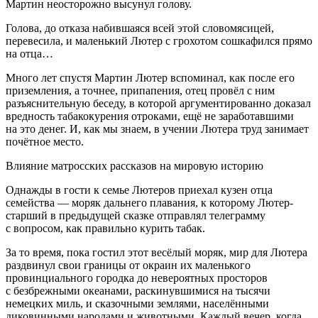
Мартин неосторожно высунул голову.
Голова, до отказа набившаяся всей этой словомясицей,
перевесила, и маленький Лютер с грохотом сошкафился прямо
на отца…
Много лет спустя Мартин Лютер вспоминал, как после его
приземления, а точнее, припапения, отец провёл с ним
разъяснительную беседу, в которой аргументированно доказал
вредность табакокурения отроками, ещё не заработавшими
на это денег. И, как мы знаем, в учении Лютера труд занимает
почётное место.
Влияние матросских рассказов на мировую историю
Однажды в гости к семье Лютеров приехал кузен отца
семейства — моряк дальнего плавания, к которому Лютер-
старший в предыдущей сказке отправлял телеграмму
с вопросом, как правильно курить табак.
За то время, пока гостил этот весёлый моряк, мир для Лютера
раздвинул свои границы от окраин их маленького
провинциального городка до невероятных просторов
с безбрежными океанами, раскинувшимися на тысячи
немецких миль, и сказочными землями, населёнными
диковинными народами и животными. Каждый вечер, когда