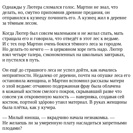
Однажды у Лютера сломался голос. Мартин не знал, что
делать, но, смутно припомнив древние предания, он
отправился к кузнецу починить его. А кузнец жил в деревне
за тёмным лесом.
Когда Лютер был совсем маленьким и не желал спать, мать
стращала его и говорила, что отведёт в этот лес к ведьме.
И с тех пор Мартин очень боялся тёмного леса за городом.
Но делать-то нечего — в церковном хоре петь надо. Лютер
взял четыре талера, сэкономленных на школьных завтраках,
и пустился в путь.
Он ещё до страшного леса не успел дойти, как начались
неприятности. Недалеко от деревни, почти на опушке леса его
остановила женщина, и Мартин вспомнил рассказы матери
о злой ведьме: отчаянно подержанная фрау была облачена
в кожаный костюм смелого покроя, скрывавший разве что
совсем уж откровенную малость — наверняка, создавая сей
костюм, портной здόрово утаил материал. В руках женщины
была плётка, как у кучера.
— Милый юноша, — вкрадчиво начала незнакомка. —
Не желаешь ли за умеренную плату насладиться запретными
плодами?