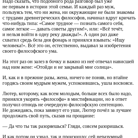
Надо сказать, что подобного рода разговор был уже
не первым в истории этой семьи. И каждый раз муж,
пользуясь тем, что ни жена, ни окружающие не были знакомы
с трудами древнегреческих философов, начинал вдруг кричать
что-нибудь типа: «Самое трудное — познать самого себя,
самое легкое — давать советы другим!», или: «Всё течёт,
и нельзя войти в одну реку дважды!». А один раз даже
схватил средь бела дня фонарь и принялся взывать: «Ищу
человека!». Всё это он, естественно, выдавал за изобретения
своего философского ума.
На этот раз он залез в бочку и важно из неё отвечал нависшей
над ним жене: «Отойди и не закрывай мне солнца».
И, как и в прежние разы, жена, ничего не поняв, но втайне
гордясь своим мудрым мужем, успокоившись, ушла восвояси.
Лютер, которому, как всем молодым, больше всех было надо,
принялся укорять «философа» в мистификации, но в ответ
получил отнюдь не очередную философскую сентенцию.
Не дожидаясь, пока завянут его уши, Лютер почёл за лучшее
продолжать свой путь, сказав на прощание:
— Да что ты так разоряешься? Гляди, совсем разоришься.
И как потом он узнал, так и произошло: сей неразумный