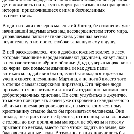
дети ложились спать, кузен-моряк рассказывал им правдивые
истории, приключившиеся с ним в бесчисленных
путешествиях.
В один из таких вечеров маленький Лютер, без сомнения уже
начинавший задумываться над несовершенством этого мира,
управляемым папой ватиканским, услышал весьма
поучительную историю, глубоко запавшую ему в душу.
В ней рассказывалось, что в далёких южных землях, в лесу,
который тамошние народы называют джунглей, живут люди
в непозволительно чёрном обличье. Да-да, уверял моряк, кожа
их черна, как помыслы язычника (и как душа папы
ватиканского, добавил бы он, если бы дождался торжества
учения своего племянника Мартина, а не погиб вместо того
в стычке с мадагаскарскими пиратами). Эти чёрные люди
прозываются негритянами и хотя бы отдалённо напоминают
добропорядочных христиан. Но если углубиться в джунглю,
то можно повстречать людей уже откровенно скандальёзного
обличья и времяпрепровождения, на месте коих честному
христианину стыдно было бы прозываться человеком. Они
никогда не стригутся и не бреются, оттого покрыты волосами
с головы до пят, приличным манерам не обучены и посему
прыгают по веткам, вместо того чтобы ходить по земле, как
благовоспитанные люди. Возможно, из них получились бы