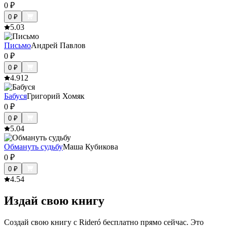
0
₽
0
₽
5.0
3
Письмо
Андрей Павлов
0
₽
0
₽
4.9
12
Бабуся
Григорий Хомяк
0
₽
0
₽
5.0
4
Обмануть судьбу
Маша Кубикова
0
₽
0
₽
4.5
4
Издай свою книгу
Создай свою книгу с Rideró бесплатно прямо сейчас. Это