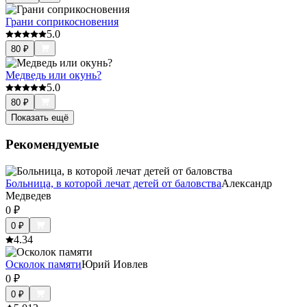
Грани соприкосновения
5.0
80
₽
Медведь или окунь?
5.0
80
₽
Показать ещё
Рекомендуемые
Больница, в которой лечат детей от баловства
Александр
Медведев
0
₽
0
₽
4.3
4
Осколок памяти
Юрий Иовлев
0
₽
0
₽