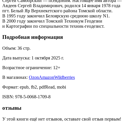
Сергей Самборский — псевдоним. Настоящее имя автора —
Авдеев Сергей Владимирович, родился 14 января 1978 года
пгт. Белый Яр Верхнекетского района Томской области.
В 1995 году закончил Белоярскую среднюю школу N1.
В 2000 году закончил Томский Техникум Геодезии
и Картографии по специальности техник-геодезист.
Подробная информация
Объем:
36
стр.
Дата выпуска:
1 октября 2025 г.
Возрастное ограничение:
12
+
В магазинах:
Ozon
Amazon
Wildberries
Формат:
epub, fb2, pdfRead, mobi
ISBN:
978-5-0068-1709-8
отзывы
У этой книги ещё нет отзывов, оставьте свой отзыв первым!