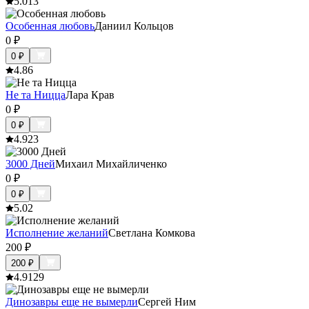
5.0
13
Особенная любовь
Даниил Кольцов
0
₽
0
₽
4.8
6
Не та Ницца
Лара Крав
0
₽
0
₽
4.9
23
3000 Дней
Михаил Михайличенко
0
₽
0
₽
5.0
2
Исполнение желаний
Светлана Комкова
200
₽
200
₽
4.9
129
Динозавры еще не вымерли
Сергей Ним