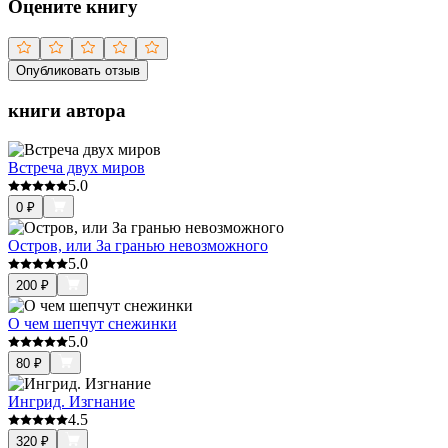
Оцените книгу
Опубликовать отзыв
книги автора
Встреча двух миров
5.0
0
₽
Остров, или За гранью невозможного
5.0
200
₽
О чем шепчут снежинки
5.0
80
₽
Ингрид. Изгнание
4.5
320
₽