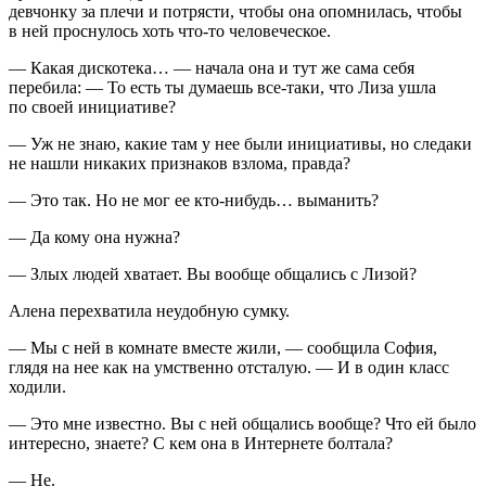
девчонку за плечи и потрясти, чтобы она опомнилась, чтобы
в ней проснулось хоть что-то человеческое.
— Какая дискотека… — начала она и тут же сама себя
перебила: — То есть ты думаешь все-таки, что Лиза ушла
по своей инициативе?
— Уж не знаю, какие там у нее были инициативы, но следаки
не нашли никаких признаков взлома, правда?
— Это так. Но не мог ее кто-нибудь… выманить?
— Да кому она нужна?
— Злых людей хватает. Вы вообще общались с Лизой?
Алена перехватила неудобную сумку.
— Мы с ней в комнате вместе жили, — сообщила София,
глядя на нее как на умственно отсталую. — И в один класс
ходили.
— Это мне известно. Вы с ней общались вообще? Что ей было
интересно, знаете? С кем она в Интернете болтала?
— Не.