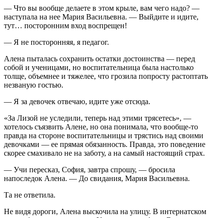
— Что вы вообще делаете в этом крыле, вам чего надо? —
наступала на нее Мария Васильевна. — Выйдите и идите,
тут… посторонним вход воспрещен!
— Я не посторонняя, я педагог.
Алена пыталась сохранить остатки достоинства — перед
собой и ученицами, но воспитательница была настолько
толще, объемнее и тяжелее, что грозила попросту растоптать
незваную гостью.
— Я за девочек отвечаю, идите уже отсюда.
«За Лизой не уследили, теперь над этими трясетесь», —
хотелось съязвить Алене, но она понимала, что вообще-то
правда на стороне воспитательницы и трястись над своими
девочками — ее прямая обязанность. Правда, это поведение
скорее смахивало не на заботу, а на самый настоящий страх.
— Учи пересказ, София, завтра спрошу, — бросила
напоследок Алена. — До свидания, Мария Васильевна.
Та не ответила.
Не видя дороги, Алена выскочила на улицу. В интернатском