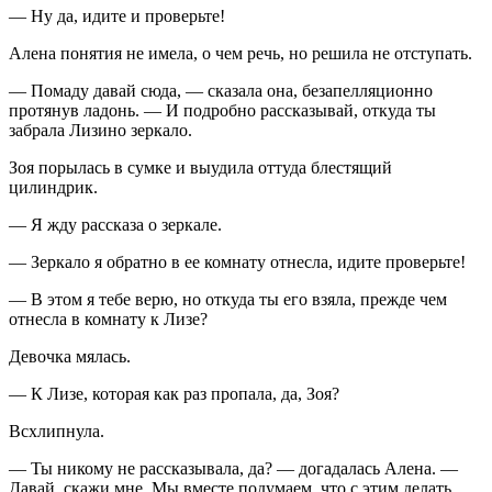
— Ну да, идите и проверьте!
Алена понятия не имела, о чем речь, но решила не отступать.
— Помаду давай сюда, — сказала она, безапелляционно
протянув ладонь. — И подробно рассказывай, откуда ты
забрала Лизино зеркало.
Зоя порылась в сумке и выудила оттуда блестящий
цилиндрик.
— Я жду рассказа о зеркале.
— Зеркало я обратно в ее комнату отнесла, идите проверьте!
— В этом я тебе верю, но откуда ты его взяла, прежде чем
отнесла в комнату к Лизе?
Девочка мялась.
— К Лизе, которая как раз пропала, да, Зоя?
Всхлипнула.
— Ты никому не рассказывала, да? — догадалась Алена. —
Давай, скажи мне. Мы вместе подумаем, что с этим делать.