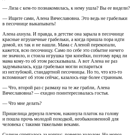
— Лиза с кем-то познакомилась, к нему ушла? Вы ее видели?
— Ищите сами, Алена Вячеславовна. Это ведь не грабельки
в песочнице выкапывать!
Алена ахнула. И правда, в детстве она зарыла в песочнице
красные игрушечные грабельки, а когда пришла пора идти
домой, их так и не нашли. Мама с Аленой перекопали,
кажется, всю песочницу. Само по себе это событие ничего
не значило, и стоила игрушка три копейки, поэтому вряд ли
мама кому-то об этом рассказывала. А вот Алена не раз
задумывалась, куда грабельки могли испариться
из неглубокой, стандартной песочницы. Но то, что кто-то
вспоминает об этом сейчас, казалось еще более странным.
— Что, второй раз с размаху на те же грабли, Алена
Вячеславовна? — ехидно поинтересовалась гостья.
— Что мне делать?
Пришелица дернула плечом, накинула платок на голову
и пошла прочь молодой походкой, необыкновенной для
человека с такими тяжелыми веками.
Солнце спряталось за корпус, повеяло холодом. Но мороз