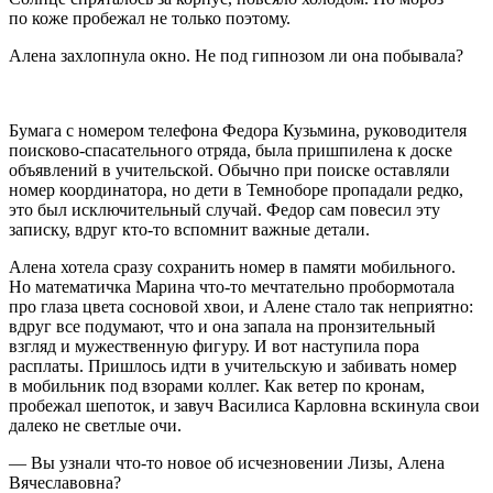
по коже пробежал не только поэтому.
Алена захлопнула окно. Не под гипнозом ли она побывала?
Бумага с номером телефона Федора Кузьмина, руководителя
поисково-спасательного отряда, была пришпилена к доске
объявлений в учительской. Обычно при поиске оставляли
номер координатора, но дети в Темноборе пропадали редко,
это был исключительный случай. Федор сам
повеси
л эту
записку, вдруг кто-то вспомнит важные детали.
Алена хотела сразу сохранить номер в памяти мобильного.
Но математичка Марина что-то мечтательно пробормотала
про глаза цвета сосновой хвои, и Алене стало так неприятно:
вдруг все подумают, что и она запала на пронзительный
взгляд и мужественную фигуру. И вот наступила пора
расплаты. Пришлось идти в учительскую и забивать номер
в мобильник под взорами коллег. Как ветер по кронам,
пробежал шепоток, и завуч Василиса Карловна вскинула свои
далеко не светлые очи.
— Вы узнали что-то новое об исчезновении Лизы, Алена
Вячеславовна?