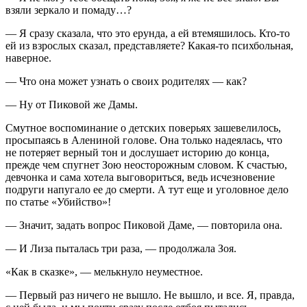
взяли зеркало и помаду…?
— Я сразу сказала, что это ерунда, а ей втемяшилось. Кто-то
ей из взрослых сказал, представляете? Какая-то психбольная,
наверное.
— Что она может узнать о своих родителях — как?
— Ну от Пиковой же Дамы.
Смутное воспоминание о детских поверьях зашевелилось,
просыпаясь в Алениной голове. Она только надеялась, что
не потеряет верный тон и дослушает историю до конца,
прежде чем спугнет Зою неосторожным словом. К счастью,
девчонка и сама хотела выговориться, ведь исчезновение
подруги напугало ее до смерти. А тут еще и уголовное дело
по статье «Убийство»!
— Значит, задать вопрос Пиковой Даме, — повторила она.
— И Лиза пыталась три раза, — продолжала Зоя.
«Как в сказке», — мелькнуло неуместное.
— Первый раз ничего не вышло. Не вышло, и все. Я, правда,