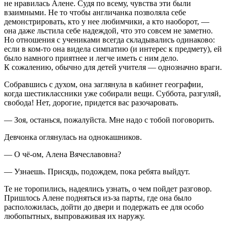
не нравилась Алене. Судя по всему, чувства эти были
взаимными. Не то чтобы англичанка позволяла себе
демонстрировать, кто у нее любимчики, а кто наоборот, —
она даже льстила себе надеждой, что это совсем не заметно.
Но отношения с учениками всегда складывались одинаково:
если в ком-то она видела симпатию (и интерес к предмету), ей
было намного приятнее и легче иметь с ним дело.
К сожалению, обычно для детей учителя — однозначно враги.
Собравшись с духом, она заглянула в кабинет географии,
когда шестиклассники уже собирали вещи. Суббота, разгуляй,
свобода! Нет, дорогие, придется вас разочаровать.
— Зоя, останься, пожалуйста. Мне надо с тобой поговорить.
Девчонка оглянулась на однокашников.
— О чё-ом, Алена Вячеславовна?
— Узнаешь. Присядь, подождем, пока ребята выйдут.
Те не торопились, надеялись узнать, о чем пойдет разговор.
Пришлось Алене подняться из-за парты, где она было
расположилась, дойти до двери и подержать ее для особо
любопытных, выпроваживая их наружу.