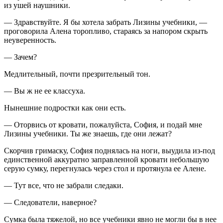
из ушей наушники.
— Здравствуйте. Я бы хотела забрать Лизины учебники, —
проговорила Алена торопливо, стараясь за напором скрыть
неуверенность.
— Зачем?
Медлительный, почти презрительный тон.
— Вы ж не ее классуха.
Нынешние
подрост
ки как они есть.
— Оторвись от кровати, пожалуйста, София, и подай мне
Лизины учебники. Ты же знаешь, где они лежат?
Скорчив гримаску, София поднялась на ноги, выудила из-под
единственной аккуратно заправленной кровати небольшую
серую сумку, перегнулась через стол и протянула ее Алене.
— Тут все, что не забрали следаки.
— Следователи, наверное?
Сумка была тяжелой, но все учебники явно не могли бы в нее