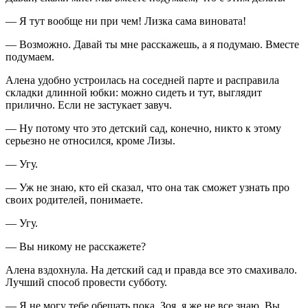
— Я тут вообще ни при чем! Лизка сама
вино
вата!
— Возможно. Давай ты мне расскажешь, а я подумаю. Вместе
подумаем.
Алена удобно устроилась на соседней парте и расправила
складки длинной юбки: можно сидеть и тут, выглядит
прилично. Если не застукает завуч.
— Ну потому что это детский сад, конечно, никто к этому
серьезно не относился, кроме Лизы.
— Угу.
— Уж не знаю, кто ей сказал, что она так сможет узнать про
своих родителей, понимаете.
— Угу.
— Вы никому не расскажете?
Алена вздохнула. На детский сад и правда все это смахивало.
Лучший способ провести субботу.
— Я не могу тебе обещать пока, Зоя, я же не все знаю. Вы