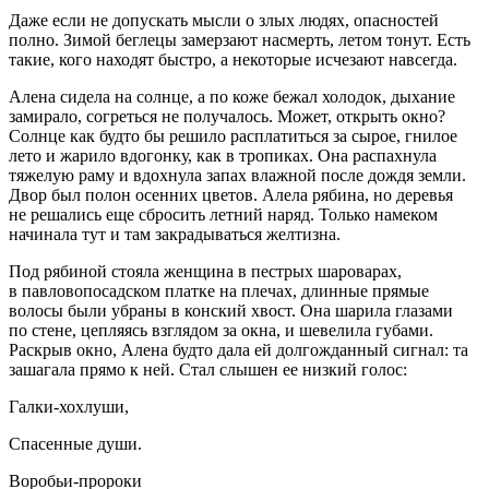
Даже если не допускать мысли о злых людях, опасностей
полно. Зимой беглецы замерзают насмерть, летом тонут. Есть
такие, кого находят быстро, а некоторые исчезают навсегда.
Алена сидела на солнце, а по коже бежал холодок, дыхание
замирало, согреться не получалось. Может, открыть окно?
Солнце как будто бы решило расплатиться за сырое, гнилое
лето и жарило вдогонку, как в тропиках. Она распахнула
тяжелую раму и вдохнула запах влажной после дождя земли.
Двор был полон осенних цветов. Алела рябина, но деревья
не решались еще сбросить
летн
ий наряд. Только намеком
начинала тут и там закрадываться желтизна.
Под рябиной стояла женщина в пестрых шароварах,
в павловопосадском платке на плечах, длинные прямые
волосы были убраны в конский хвост. Она шарила глазами
по стене, цепляясь взглядом за окна, и шевелила губами.
Раскрыв окно, Алена будто дала ей долгожданный сигнал: та
зашагала прямо к ней. Стал слышен ее низкий голос:
Галки-
хохл
уши,
Спасенные души.
Воробьи-пророки