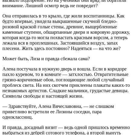
вызвало подозрение. Но на учебники они вряд ли обратили
внимание. Лишний осмотр ведь не повредит?
Она отправилась в то крыло, где жили воспитанницы. Как
будто впервые, увидела выкрашенные скучной бледно-
розовой краской голые стены, древние, выщербленные
каменные ступени, обшарпанные двери и ковровую дорожку,
которая когда-то могла похвастать красным ворсом, а теперь
лежала вся в проплешинах. Застоявшийся воздух, запах
плесени. Жить здесь постоянно? Надеяться — на что же?
Может быть, Лиза и правда сбежала сама?
Алена постучала в нужную дверь и вошла. Если в коридоре
пахло куревом, то в комнате — затхлостью. Отвратительные
грязно-коричневые обои, поглощающие любой случайный
проблеск света. На них скотчем приклеены плакаты каких-то
незнакомых артистов. Сладкие мальчики, грудастые девицы.
Символы свободы и настоящей жизни.
— Здравствуйте, Алена Вячеславовна, — не слишком
приветливо встретили ее Лизины соседки, пара
одноклассниц.
И правда, досадный визит — ведь одной пришлось временно
выбраться из дебрей сотового телефона, а второй вынуть