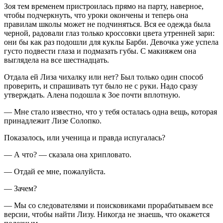
Зоя тем временем пристроилась прямо на парту, наверное,
чтобы подчеркнуть, что уроки окончены и теперь она
правилам школы может не подчиняться. Вся ее одежда была
черной, радовали глаз только кроссовки цвета утренней зари:
они бы как раз подошли для куклы Барби. Девочка уже успела
густо подвести глаза и подмазать губы. С макияжем она
выглядела на все шестнадцать.
Отдала ей Лиза чихалку или нет? Был только один способ
проверить, и спрашивать тут было не с руки. Надо сразу
утверждать. Алена подошла к Зое почти вплотную.
— Мне стало известно, что у тебя осталась одна вещь, которая
принадлежит Лизе Солопко.
Показалось, или ученица и правда испугалась?
— А что? — сказала она хрипловато.
— Отдай ее мне, пожалуйста.
— Зачем?
— Мы со следователями и поисковиками прорабатываем все
версии, чтобы найти Лизу. Никогда не знаешь, что окажется