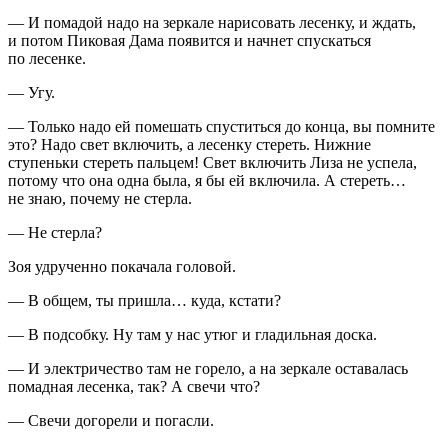
— И помадой надо на зеркале нарисовать лесенку, и ждать,
и потом Пиковая Дама появится и начнет спускаться
по лесенке.
— Угу.
— Только надо ей помешать спуститься до конца, вы помните
это? Надо свет включить, а лесенку стереть. Нижние
ступеньки стереть пальцем! Свет включить Лиза не успела,
потому что она одна была, я бы ей включила. А стереть…
не знаю, почему не стерла.
— Не стерла?
Зоя удрученно покачала головой.
— В общем, ты пришла… куда, кстати?
— В подсобку. Ну там у нас утюг и гладильная доска.
— И электричество там не горело, а на зеркале оставалась
помадная лесенка, так? А свечи что?
— Свечи догорели и погасли.