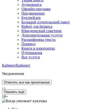
Тираж книги
Аудиокнига
Офлайн-продажи
Продвижение
Буктрейлер
Большой издательский пакет
Rideró для бизнеса
Юридический советник
Дополнительные услуги
Расшифровка текста
Перевод
Книги в аэропортах
Публикация
Все услуги
Кабинет
Кабинет
Уведомления
Отметить все как прочитанные
Показать ещё
18
+