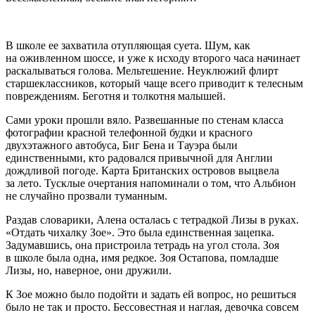
В школе ее захватила отупляющая суета. Шум, как
на оживленном шоссе, и уже к исходу второго часа начинает
раскалываться голова. Мельтешение. Неуклюжий флирт
старшеклассников, который чаще всего приводит к телесным
повреждениям. Беготня и толкотня малышей.
Сами уроки прошли вяло. Развешанные по стенам класса
фотографии красной телефонной будки и красного
двухэтажного автобуса, Биг Бена и Тауэра были
единственными, кто радовался привычной для Англии
дождливой погоде. Карта Британских островов выцвела
за лето. Тусклые очертания напоминали о том, что Альбион
не случайно прозвали туманным.
Раздав словарики, Алена осталась с тетрадкой Лизы в руках.
«Отдать чихалку Зое». Это была единственная зацепка.
Задумавшись, она пристроила тетрадь на угол стола. Зоя
в школе была одна, имя редкое. Зоя Остапова, помладше
Лизы, но, наверное, они дружили.
К Зое можно было подойти и задать ей вопрос, но решиться
было не так и просто. Бессовестная и наглая, девочка совсем