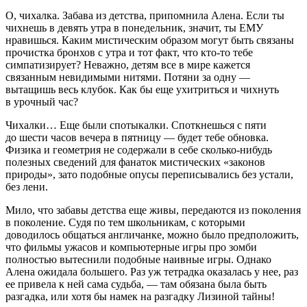
О, чихалка. Забава из детства, припомнила Алена. Если ты
чихнешь в девять утра в понедельник, значит, ты ЕМУ
нравишься. Каким мистическим образом могут быть связаны
прочистка бронхов с утра и тот факт, что кто-то тебе
симпатизирует? Неважно, детям все в мире кажется
связанным невидимыми нитями. Потяни за одну —
вытащишь весь клубок. Как бы еще ухитриться и чихнуть
в урочный час?
Чихалки… Еще были спотыкалки. Споткнешься с пяти
до шести часов вечера в пятницу — будет тебе обновка.
Физика и геометрия не содержали в себе сколько-нибудь
полезных сведений для фанаток мистических «законов
природы», зато подобные опусы переписывались без устали,
без лени.
Мило, что забавы детства еще живы, передаются из поколения
в поколение. Судя по тем
школьни
кам, с которыми
доводилось общаться англичанке, можно было предположить,
что фильмы ужасов и компьютерные игры про зомби
полностью вытеснили подобные наивные игры. Однако
Алена ожидала большего. Раз уж тетрадка оказалась у нее, раз
ее привела к ней сама судьба, — там обязана была быть
разгадка, или хотя бы намек на разгадку Лизиной тайны!