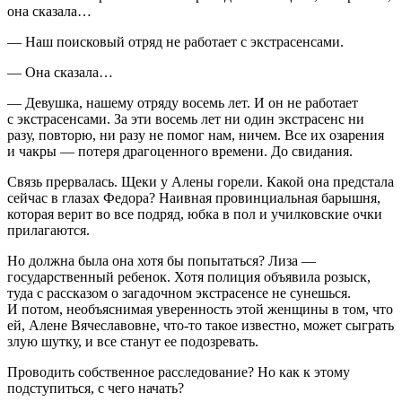
она сказала…
— Наш поисковый отряд не работает с экстрасенсами.
— Она сказала…
— Девушка, нашему отряду восемь лет. И он не работает
с экстрасенсами. За эти восемь лет ни один экстрасенс ни
разу, повторю, ни разу не помог нам, ничем. Все их озарения
и чакры — потеря драгоценного времени. До свидания.
Связь прервалась. Щеки у Алены горели. Какой она предстала
сейчас в глазах Федора? Наивная провинциальная барышня,
которая верит во все подряд, юбка в пол и училковские очки
прилагаются.
Но должна была она хотя бы попытаться? Лиза —
государственный р
ебен
ок. Хотя полиция объявила розыск,
туда с рассказом о загадочном экстрасенсе не сунешься.
И потом, необъяснимая уверенность этой женщины в том, что
ей, Алене Вячеславовне, что-то такое известно, может сыграть
злую шутку, и все станут ее подозревать.
Проводить собственное расследование? Но как к этому
подступиться, с чего начать?