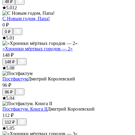
48
₽
5.0
12
С Новым годом, Папа!
0
₽
0
₽
5.0
1
«Хроники мёртвых городов — 2»
148
₽
148
₽
5.0
8
Постфактум
Дмитрий Королевский
96
₽
96
₽
5.0
4
Постфактум. Книга II
Дмитрий Королевский
112
₽
112
₽
5.0
5