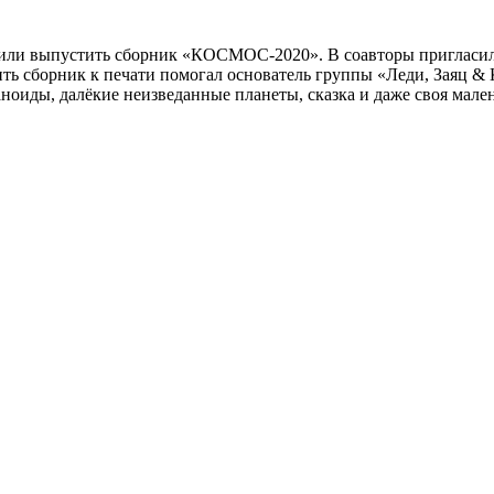
и выпустить сборник «КОСМОС-2020». В соавторы пригласили др
вить сборник к печати помогал основатель группы «Леди, Заяц 
аноиды, далёкие неизведанные планеты, сказка и даже своя мален