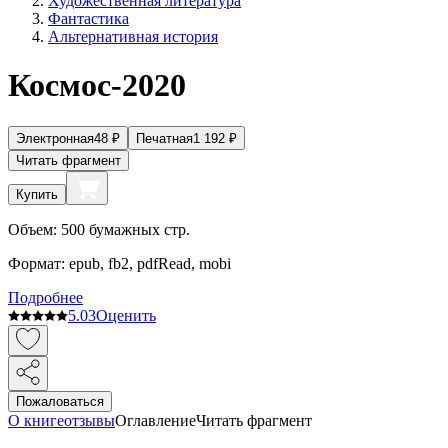
Художественная литература
Фантастика
Альтернативная история
Космос-2020
Электронная
48
₽
Печатная
1 192
₽
Читать фрагмент
Купить
Объем:
500
бумажных стр.
Формат:
epub, fb2, pdfRead, mobi
Подробнее
5.0
3
Оценить
Пожаловаться
О книге
отзывы
Оглавление
Читать фрагмент