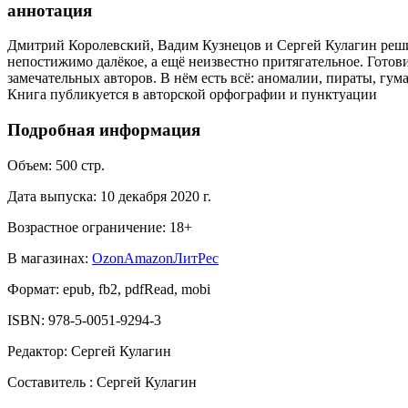
аннотация
Дмитрий Королевский, Вадим Кузнецов и Сергей Кулагин решил
непостижимо далёкое, а ещё неизвестно притягательное. Гото
замечательных авторов. В нём есть всё: аномалии, пираты, гум
Книга публикуется в авторской орфографии и пунктуации
Подробная информация
Объем:
500
стр.
Дата выпуска:
10 декабря 2020 г.
Возрастное ограничение:
18
+
В магазинах:
Ozon
Amazon
ЛитРес
Формат:
epub, fb2, pdfRead, mobi
ISBN:
978-5-0051-9294-3
Редактор
:
Сергей Кулагин
Составитель
:
Сергей Кулагин