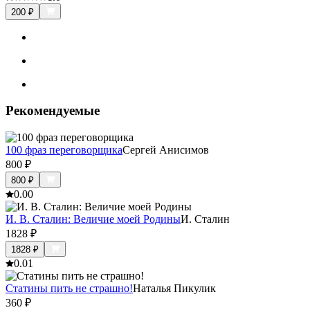
200
₽
Рекомендуемые
100 фраз переговорщика
Сергей Анисимов
800
₽
800
₽
0.0
0
И. В. Сталин: Величие моей Родины
И. Сталин
1828
₽
1828
₽
0.0
1
Статины пить не страшно!
Наталья Пикулик
360
₽