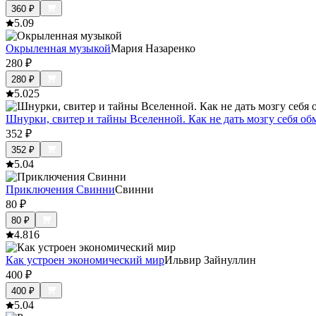
360
₽
5.0
9
Окрыленная музыкой
Мария Назаренко
280
₽
280
₽
5.0
25
Шнурки, свитер и тайны Вселенной. Как не дать мозгу себя об
352
₽
352
₽
5.0
4
Приключения Свинни
Свинни
80
₽
80
₽
4.8
16
Как устроен экономический мир
Ильвир Зайнуллин
400
₽
400
₽
5.0
4