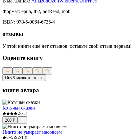
В магазинах:
Amazon
Ozon
Wildberries
ЛитРес
Формат:
epub, fb2, pdfRead, mobi
ISBN:
978-5-0064-6735-4
отзывы
У этой книги ещё нет отзывов, оставьте свой отзыв первым!
Оцените книгу
Опубликовать отзыв
книги автора
Котячьи сказки
3.7
200
₽
Никто не умирает насовсем
1.0