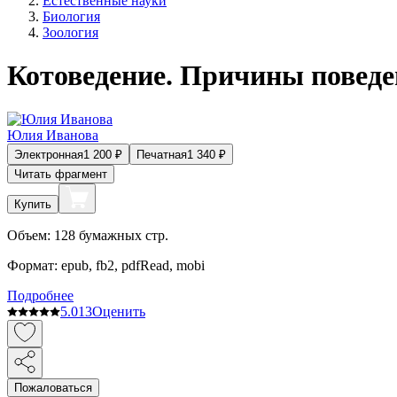
Естественные науки
Биология
Зоология
Котоведение. Причины поведе
Юлия Иванова
Электронная
1 200
₽
Печатная
1 340
₽
Читать фрагмент
Купить
Объем:
128
бумажных стр.
Формат:
epub, fb2, pdfRead, mobi
Подробнее
5.0
13
Оценить
Пожаловаться