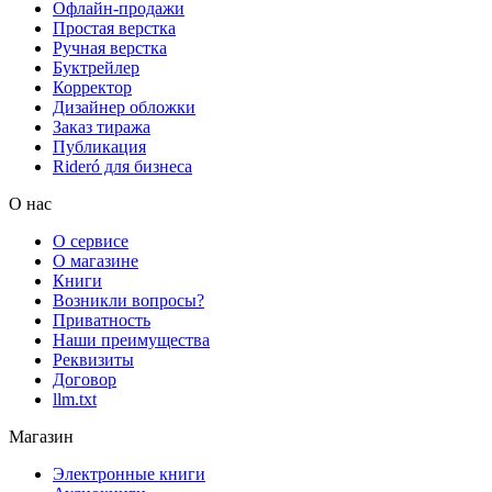
Офлайн-продажи
Простая верстка
Ручная верстка
Буктрейлер
Корректор
Дизайнер обложки
Заказ тиража
Публикация
Rideró для бизнеса
О нас
О сервисе
О магазине
Книги
Возникли вопросы?
Приватность
Наши преимущества
Реквизиты
Договор
llm.txt
Магазин
Электронные книги