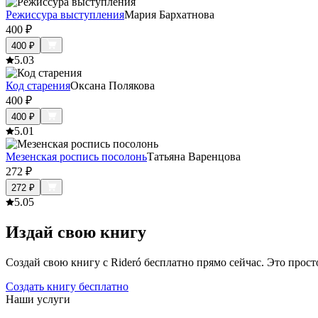
Режиссура выступления
Мария Бархатнова
400
₽
400
₽
5.0
3
Код старения
Оксана Полякова
400
₽
400
₽
5.0
1
Мезенская роспись посолонь
Татьяна Варенцова
272
₽
272
₽
5.0
5
Издай свою книгу
Создай свою книгу с Rideró бесплатно прямо сейчас. Это просто,
Создать книгу бесплатно
Наши услуги