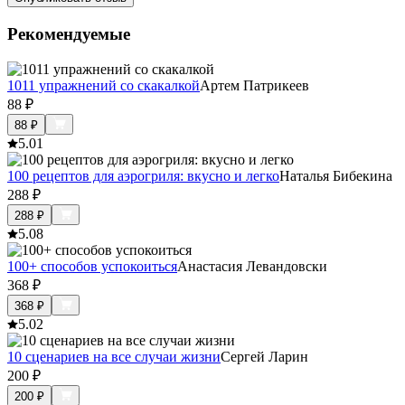
Рекомендуемые
1011 упражнений со скакалкой
Артем Патрикеев
88
₽
88
₽
5.0
1
100 рецептов для аэрогриля: вкусно и легко
Наталья Бибекина
288
₽
288
₽
5.0
8
100+ способов успокоиться
Анастасия Левандовски
368
₽
368
₽
5.0
2
10 сценариев на все случаи жизни
Сергей Ларин
200
₽
200
₽