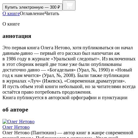
Купить
электронную — 300 ₽
О книге
Оглавление
Читать
О книге
аннотация
Это первая книга Олега Нетово, хотя публиковаться он начал
давным-давно — первый его рассказ был напечатан аж
в 1986 году в журнале «Уральский следопыт». Из включенных
в этот сборник вещей две тоже уже были опубликованы
достаточно давно — «Богадельня» (Урал, №, 1990) и «Новый
год к нам мчится» (Урал, №, 2008). Были также публикации
в журналах «Луч» (Ижевск), «Современная драматургия».
И пусть объем этой книги небольшой, но за читателями всегда
остаётся право потребовать продолжения.
Книга публикуется в авторской орфографии и пунктуации
об авторе
Олег Нетово
Олег Нетово (Пантюхин) — автор книг в жанре современной