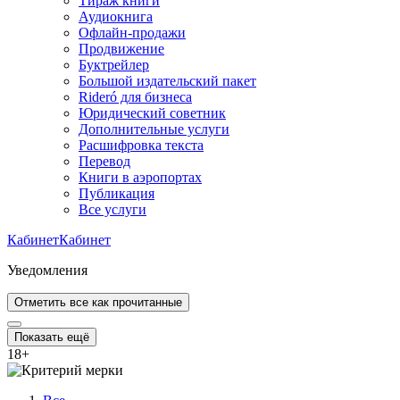
Тираж книги
Аудиокнига
Офлайн-продажи
Продвижение
Буктрейлер
Большой издательский пакет
Rideró для бизнеса
Юридический советник
Дополнительные услуги
Расшифровка текста
Перевод
Книги в аэропортах
Публикация
Все услуги
Кабинет
Кабинет
Уведомления
Отметить все как прочитанные
Показать ещё
18
+