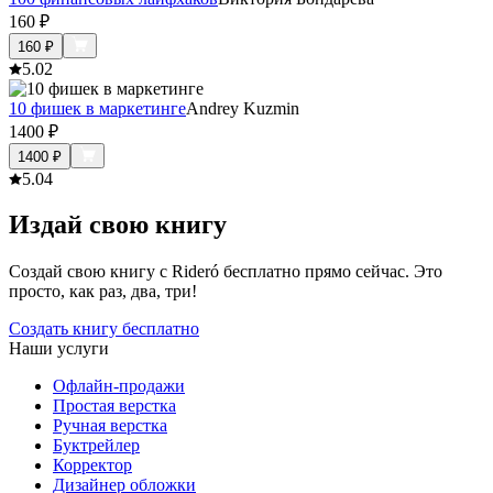
160
₽
160
₽
5.0
2
10 фишек в маркетинге
Andrey Kuzmin
1400
₽
1400
₽
5.0
4
Издай свою книгу
Создай свою книгу с Rideró бесплатно прямо сейчас. Это
просто, как раз, два, три!
Создать книгу бесплатно
Наши услуги
Офлайн-продажи
Простая верстка
Ручная верстка
Буктрейлер
Корректор
Дизайнер обложки