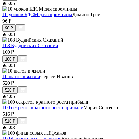
5.0
5
10 уроков БДСМ для скромницы
Домино Грэй
96
₽
96
₽
5.0
3
108 Буддийских Сказаний
160
₽
160
₽
3.0
3
10 шагов к жизни
Сергей Иванов
520
₽
520
₽
4.0
5
100 секретов кратного роста прибыли
Мария Сергеева
516
₽
516
₽
5.0
3
100 финансовых лайфхаков
Виктория Бондарева