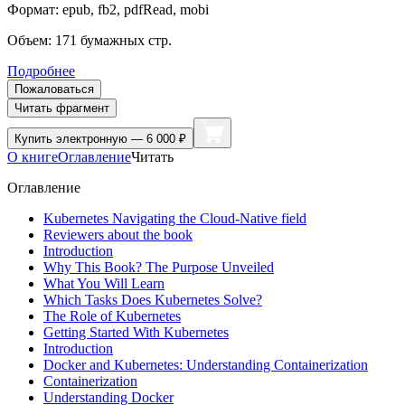
Формат:
epub, fb2, pdfRead, mobi
Объем:
171
бумажных стр.
Подробнее
Пожаловаться
Читать фрагмент
Купить
электронную — 6 000 ₽
О книге
Оглавление
Читать
Оглавление
Kubernetes Navigating the Cloud-Native field
Reviewers about the book
Introduction
Why This Book? The Purpose Unveiled
What You Will Learn
Which Tasks Does Kubernetes Solve?
The Role of Kubernetes
Getting Started With Kubernetes
Introduction
Docker and Kubernetes: Understanding Containerization
Containerization
Understanding Docker