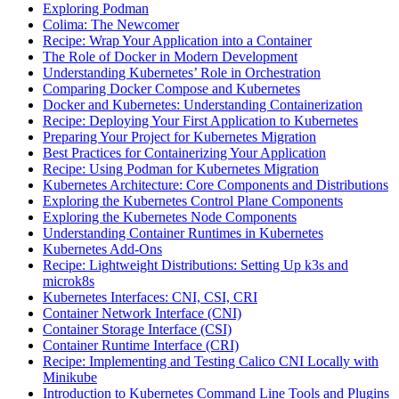
Exploring Podman
Colima: The Newcomer
Recipe: Wrap Your Application into a Container
The Role of Docker in Modern Development
Understanding Kubernetes’ Role in Orchestration
Comparing Docker Compose and Kubernetes
Docker and Kubernetes: Understanding Containerization
Recipe: Deploying Your First Application to Kubernetes
Preparing Your Project for Kubernetes Migration
Best Practices for Containerizing Your Application
Recipe: Using Podman for Kubernetes Migration
Kubernetes Architecture: Core Components and Distributions
Exploring the Kubernetes Control Plane Components
Exploring the Kubernetes Node Components
Understanding Container Runtimes in Kubernetes
Kubernetes Add-Ons
Recipe: Lightweight Distributions: Setting Up k3s and
microk8s
Kubernetes Interfaces: CNI, CSI, CRI
Container Network Interface (CNI)
Container Storage Interface (CSI)
Container Runtime Interface (CRI)
Recipe: Implementing and Testing Calico CNI Locally with
Minikube
Introduction to Kubernetes Command Line Tools and Plugins