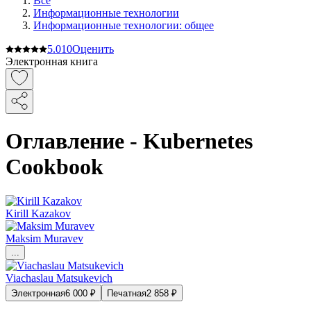
Все
Информационные технологии
Информационные технологии: общее
5.0
10
Оценить
Электронная книга
Оглавление - Kubernetes
Cookbook
Kirill Kazakov
Maksim Muravev
...
Viachaslau Matsukevich
Электронная
6 000
₽
Печатная
2 858
₽