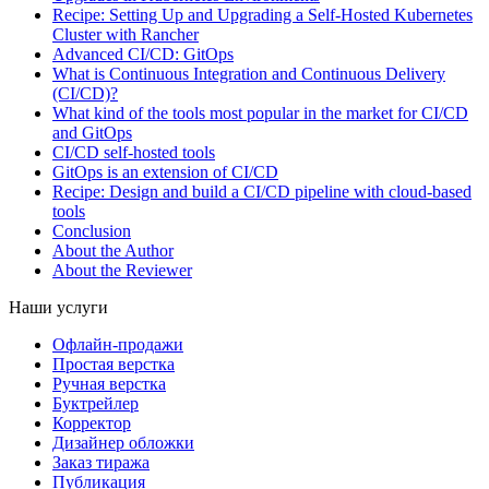
Recipe: Setting Up and Upgrading a Self-Hosted Kubernetes
Cluster with Rancher
Advanced CI/CD: GitOps
What is Continuous Integration and Continuous Delivery
(CI/CD)?
What kind of the tools most popular in the market for CI/CD
and GitOps
CI/CD self-hosted tools
GitOps is an extension of CI/CD
Recipe: Design and build a CI/CD pipeline with cloud-based
tools
Conclusion
About the Author
About the Reviewer
Наши услуги
Офлайн-продажи
Простая верстка
Ручная верстка
Буктрейлер
Корректор
Дизайнер обложки
Заказ тиража
Публикация