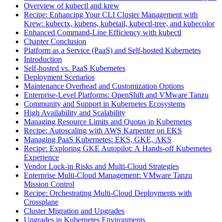
Overview of kubectl and krew
Recipe: Enhancing Your CLI Cluster Management with
Krew: kubectx, kubens, kubetail, kubectl-tree, and kubecolor
Enhanced Command-Line Efficiency with kubectl
Chapter Conclusion
Platform as a Service (PaaS) and Self-hosted Kubernetes
Introduction
Self-hosted vs. PaaS Kubernetes
Deployment Scenarios
Maintenance Overhead and Customization Options
Enterprise-Level Platforms: OpenShift and VMware Tanzu
Community and Support in Kubernetes Ecosystems
High Availability and Scalability
Managing Resource Limits and Quotas in Kubernetes
Recipe: Autoscaling with AWS Karpenter on EKS
Managing PaaS Kubernetes: EKS, GKE, AKS
Recipe: Exploring GKE Autopilot: A Hands-off Kubernetes
Experience
Vendor Lock-in Risks and Multi-Cloud Strategies
Enterprise Multi-Cloud Management: VMware Tanzu
Mission Control
Recipe: Orchestrating Multi-Cloud Deployments with
Crossplane
Cluster Migration and Upgrades
Upgrades in Kubernetes Environments