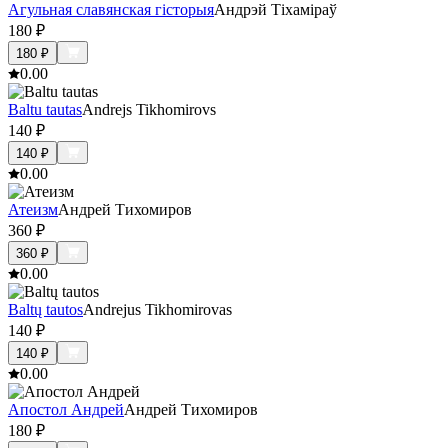
Агульная славянская гісторыя
Андрэй Тіхаміраў
180
₽
180
₽
0.0
0
Baltu tautas
Andrejs Tikhomirovs
140
₽
140
₽
0.0
0
Атеизм
Андрей Тихомиров
360
₽
360
₽
0.0
0
Baltų tautos
Andrejus Tikhomirovas
140
₽
140
₽
0.0
0
Апостол Андрей
Андрей Тихомиров
180
₽