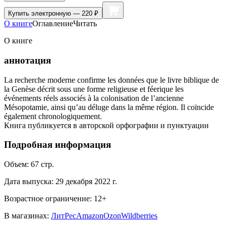
Купить
электронную — 220 ₽
О книге
Оглавление
Читать
О книге
аннотация
La recherche moderne confirme les données que le livre biblique de
la Genèse décrit sous une forme religieuse et féerique les
événements réels associés à la colonisation de l’ancienne
Mésopotamie, ainsi qu’au déluge dans la même région. Il coïncide
également chronologiquement.
Книга публикуется в авторской орфографии и пунктуации
Подробная информация
Объем:
67
стр.
Дата выпуска:
29 декабря 2022 г.
Возрастное ограничение:
12
+
В магазинах:
ЛитРес
Amazon
Ozon
Wildberries