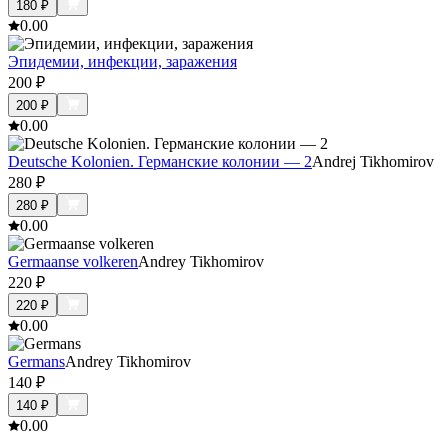
180
₽
0.0
0
Эпидемии, инфекции, заражения
200
₽
200
₽
0.0
0
Deutsche Kolonien. Германские колонии — 2
Andrej Tikhomirov
280
₽
280
₽
0.0
0
Germaanse volkeren
Andrey Tikhomirov
220
₽
220
₽
0.0
0
Germans
Andrey Tikhomirov
140
₽
140
₽
0.0
0