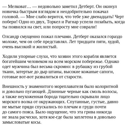
— Мелковат… — недовольно заметил Детберт. Он окинул
новичка быстрым взглядом и неодобрительно покачал
головой. — Мне слабо верится, что тебе уже двенадцать! Черт
побери! Одно из двух, Торкел и Рагнар успели позабыть, когда
ты появился на свет, или попросту мне соврали!
Олсандр смущенно пожал плечами. Детберт оказался гораздо
моложе, чем он себе представлял. Лет тридцати пяти, худой,
очень высокий и жилистый.
Ходили упорные слухи, что хозяин этого корабля является
богатейшим человеком на всем морском побережье. Однако
одет мужчина был весьма скромно: в рубашку из грубой
ткани, затертые до дыр штаны, высокие кожаные сапоги,
готовые вот-вот развалиться от старости.
Внешность у знаменитого мореплавателя было колоритной
и довольно пугающей. Длинные черные как смоль волосы,
а также неухоженная борода тщательно скрывали лицо
морского волка от окружающих. Спутанные, густые, давно
не мытые пряди спускались по плечам и груди почти
до самого пояса. Было ощущение, что эта грива никогда
не знала расчески, хотя кое-где была заплетена в довольно
замысловатые косы.