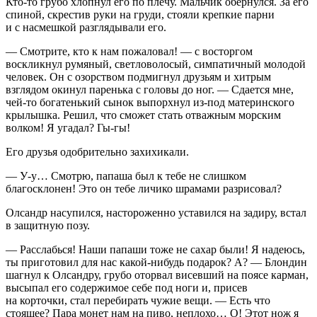
Кто-то грубо хлопнул его по плечу. Мальчик обернулся. За его
спиной, скрестив руки на груди, стояли крепкие парни
и с насмешкой разглядывали его.
— Смотрите, кто к нам пожаловал! — с восторгом
воскликнул румяный, светловолосый, симпатичный молодой
человек. Он с озорством подмигнул друзьям и хитрым
взглядом окинул паренька с головы до ног. — Сдается мне,
чей-то богатенький сынок выпорхнул из-под материнского
крылышка. Решил, что сможет стать отважным морским
волком! Я угадал? Гы-гы!
Его друзья одобрительно захихикали.
— У-у… Смотрю, папаша был к тебе не слишком
благосклонен! Это он тебе личико шрамами разрисовал?
Олсандр насупился, настороженно уставился на задиру, встал
в защитную позу.
— Расслабься! Наши папаши тоже не сахар были! Я надеюсь,
ты приготовил для нас какой-нибудь подарок? А? — Блондин
шагнул к Олсандру, грубо оторвал висевший на поясе карман,
высыпал его содержимое себе под ноги и, присев
на корточки, стал перебирать чужие вещи. — Есть что
стоящее? Пара монет нам на
пиво
, неплохо… О! Этот нож я