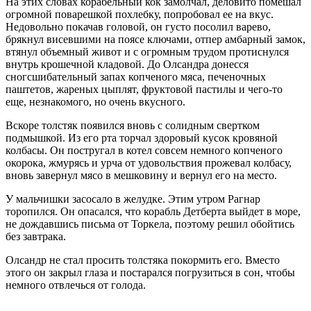
На этих словах корабельный кок замолчал, деловито помешал
огромной поварешкой похлебку, попробовал ее на вкус.
Недовольно покачав головой, он густо посолил варево,
брякнул висевшими на поясе ключами, отпер амбарный замок,
втянул объемный живот и с огромным трудом протиснулся
внутрь крошечной кладовой. До Олсандра донесся
сногсшибательный запах копченого мяса, печеночных
паштетов, жареных цыплят, фруктовой пастилы и чего-то
еще, незнакомого, но очень вкусного.
Вскоре толстяк появился вновь с солидным свертком
подмышкой. Из его рта торчал здоровый кусок кровяной
колбасы. Он постругал в котел совсем немного копченого
окорока, жмурясь и урча от удовольствия прожевал колбасу,
вновь завернул мясо в мешковину и вернул его на место.
У мальчишки засосало в желудке. Этим утром Рагнар
торопился. Он опасался, что корабль Детберта выйдет в море,
не дождавшись письма от Торкела, поэтому решил обойтись
без завтрака.
Олсандр не стал просить толстяка покормить его. Вместо
этого он закрыл глаза и постарался погрузиться в сон, чтобы
немного отвлечься от голода.