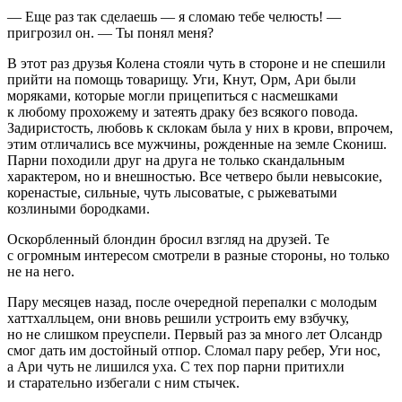
— Еще раз так сделаешь — я сломаю тебе челюсть! —
пригрозил он. — Ты понял меня?
В этот раз друзья Колена стояли чуть в стороне и не спешили
прийти на помощь товарищу. Уги, Кнут, Орм, Ари были
моряками, которые могли прицепиться с насмешками
к любому прохожему и затеять драку без всякого повода.
Задиристость, любовь к склокам была у них в крови, впрочем,
этим отличались все мужчины, рожденные на земле Скониш.
Парни походили друг на друга не только скандальным
характером, но и внешностью. Все четверо были невысокие,
коренастые, сильные, чуть лысоватые, с рыжеватыми
козлиными бородками.
Оскорбленный блондин бросил взгляд на друзей. Те
с огромным интересом смотрели в разные стороны, но только
не на него.
Пару месяцев назад, после очередной перепалки с молодым
хаттхалльцем, они вновь решили устроить ему взбучку,
но не слишком преуспели. Первый раз за много лет Олсандр
смог дать им достойный отпор. Сломал пару ребер, Уги нос,
а Ари чуть не лишился уха. С тех пор парни притихли
и старательно избегали с ним стычек.