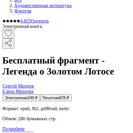
Все
Художественная литература
Фэнтези
4.8
25
Оценить
Электронная книга
Бесплатный фрагмент -
Легенда о Золотом Лотосе
Сергей Михеев
Елена Михеева
Электронная
240
₽
Печатная
878
₽
Формат:
epub, fb2, pdfRead, mobi
Объем:
286
бумажных стр.
Подробнее