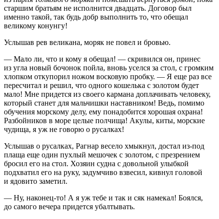
старшим братьям не исполнится двадцать. Договор был
именно такой, так будь добр выполнить то, что обещал
великому конунгу!
Услышав рев великана, моряк не повел и бровью.
— Мало ли, что и кому я обещал! — скривился он, принес
из угла новый бочонок пойла, вновь уселся за стол, с громким
хлопком откупорил ножом восковую пробку. — Я еще раз все
пересчитал и решил, что одного кошелька с золотом будет
мало! Мне придется из своего кармана доплачивать человеку,
который станет для мальчишки наставником! Ведь, помимо
обучения морскому делу, ему понадобится хорошая охрана!
Разбойников в море целые полчища! Акулы, киты, морские
чудища, я уж не говорю о русалках!
Услышав о русалках, Рагнар весело хмыкнул, достал из-под
плаща еще один пухлый мешочек с золотом, с презрением
бросил его на стол. Хозяин судна с довольной улыбкой
подхватил его на руку, задумчиво взвесил, кивнул головой
и ядовито заметил.
— Ну, наконец-то! А я уж тебе и так и сяк намекал! Боялся,
до самого вечера придется убалтывать.