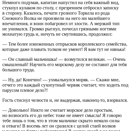
Немного подумав, капитан напустил на себя важный вид,
стукнул кулаком по столу, с презрением отбросил записку
в сторону. Казалось, печати грозного Торкела из рода
Снежного Волка не произвели на него ни малейшего
впечатления, и воин побагровел от злости. А мерзкий тип
не унимался. Громко рыгнул, почесал грязными ногтями
мохнатую грудь и, ничуть не смутившись, продолжил:
— Тем более изнеженных отпрысков королевского семейства,
которые даже плавать толком не умеют! Я вам тут не нянька!
— Он славный мальчишка! — возмутился великан. — Очень
смышленый! Научить его морскому делу не составит для тебя
большого труда.
— Ну, да! Конечно! — ухмыльнулся моряк. — Скажи мне,
отчего это каждый сухопутный червяк считает, что ходить под
парусом плевое дело?!
Гость стиснул челюсти и, не выдержав, наконец-то, взорвался.
— Довольно! Никто не считает морское дело простым,
но возносить его до небес тоже не имеет смысла! Я говорю
тебе лишь о том, что в этом мальчике скрыто немало силы
и отваги! В восемь лет он сразился с целой стаей волков