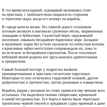
В это время нескладный, худощавый мальчишка стоял
на пристани, с любопытством озирался по сторонам
и терпеливо ждал, когда его позовут на корабль.
В городе кипела жизнь. По главной дороге сплошным
потоком заезжали и выезжали груженые обозы, запряженные
лошадьми и буйволами. Скалистый берег, окружавший
поселение, омывало бескрайнее бирюзовое море. Большие
и маленькие лодки без устали скользили по пенистым волнам,
а крикливые чайки неотступно сопровождали их, пока те
не исчезали за бескрайним горизонтом. После тоскливых
пейзажей малой родины все здесь казалось удивительным
и прекрасным.
Самый большой восторг у
подрост
ка вызвали
пришвартованные к пристани гигантские парусники.
Некоторые из них отличались горделивой осанкой, другие
добротностью и прочностью, третьи роскошью и изяществом.
Корабль, рядом с которым он стоял, нравился ему меньше всех
остальных. Он выделялся своими габаритами, кривизной
и некой несуразностью. Его борта и мачты были тщательно
пропитаны черной смолой и придавали судну мрачный и даже