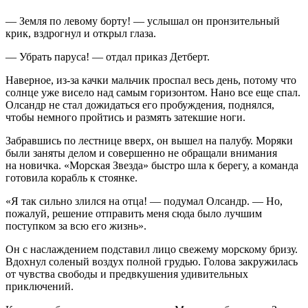
— Земля по левому борту! — услышал он пронзительный
крик, вздрогнул и открыл глаза.
— Убрать паруса! — отдал приказ Детберт.
Наверное, из-за качки мальчик проспал весь день, потому что
солнце уже висело над самым горизонтом. Нано все еще спал.
Олсандр не стал дожидаться его пробуждения, поднялся,
чтобы немного пройтись и размять затекшие ноги.
Забравшись по лестнице вверх, он вышел на палубу. Моряки
были заняты делом и совершенно не обращали внимания
на новичка. «Морская Звезда» быстро шла к берегу, а команда
готовила корабль к стоянке.
«Я так сильно злился на отца! — подумал Олсандр. — Но,
пожалуй, решение отправить меня сюда было лучшим
поступком за всю его жизнь».
Он с наслаждением подставил лицо свежему морскому бризу.
Вдохнул соленый воздух полной грудью. Голова закружилась
от чувства свободы и предвкушения удивительных
приключений.