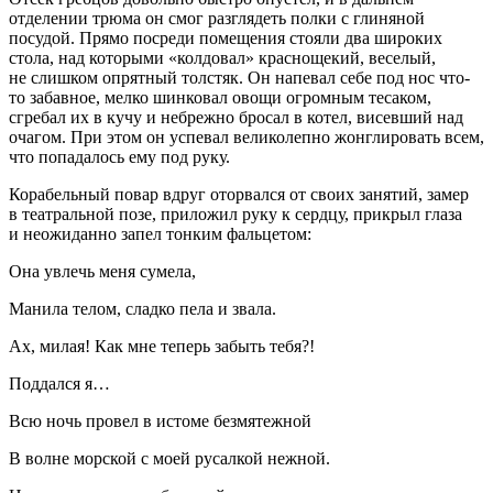
отделении трюма он смог разглядеть полки с глиняной
посудой. Прямо посреди помещения стояли два широких
стола, над которыми «колдовал» краснощекий, веселый,
не слишком опрятный толстяк. Он напевал себе под нос что-
то забавное, мелко шинковал овощи огромным тесаком,
сгребал их в кучу и небрежно бросал в котел, висевший над
очагом. При этом он успевал великолепно жонглировать всем,
что попадалось ему под руку.
Корабельный повар вдруг оторвался от своих занятий, замер
в театральной позе, приложил руку к сердцу, прикрыл глаза
и неожиданно запел тонким фальцетом:
Она увлечь меня сумела,
Манила телом, сладко пела и звала.
Ах, милая! Как мне теперь забыть тебя?!
Поддался я…
Всю ночь провел в истоме безмятежной
В волне морской с моей русалкой нежной.