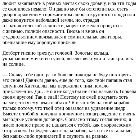
любит закапывать в разных местах свою добычу, и за эти годы
ее скопилось немало. Он давно мог бы остепениться, стать
добропорядочным горожанином любого крупного города или
даже конунгом небольшой земли, но, страдая
от паталогической жадности, моряк не желал прощаться
с жизнью, полной опасности. Вновь и вновь он
с удовольствием ввязывался в сомнительные авантюры,
обещавшие ему хорошую прибыль.
Детберт гневно тряхнул головой. Золотые кольца,
украшавшие мочки его ушей, весело звякнули и заискрились
на солнце.
— Скажу тебе один раз и больше никогда не буду повторять
это снова! Давным-давно, еще до того, как твой папаша стал
конунгом Хаттхаллы, мы пережили с ним немало
приключений. Да… Но я никогда бы не стал называть Торкела
своим другом! Так и знай! Поэтому не смей подумать хоть
на миг, что я ему чем-то обязан! Я взял тебя на свой корабль
только потому, что твой отец оказался на удивление щедр.
Вместе с тобой я получил приличное вознаграждение и очень
выгодные условия договора. Согласно этому соглашению, я
имею полное право не цацкаться с тобой, как с королевским
отпрыском. Ты будешь жить на корабле, как и все остальные,
без каких-либо привилегий и служить на равных