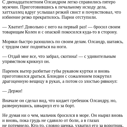
С двенадцат
илетн
им Олсандром легко справились пятеро
мужчин. Приготовившись к печальному исходу дела,
хаттхаллец вдруг услышал резкий свист и почувствовал, что
избиение резко прекратилось. Парни отступили.
— Хватит! Довольно с него на первый раз! — бросил своим
товарищам Колен и с опаской покосился куда-то в сторону.
Моряки быстро разошлись по своим делам. Олсандр, шатаясь,
с трудом смог подняться на ноги.
— Отдай мне все, что забрал, скотина! — с удивительным
упрямством крикнул он.
Паренек вытер разбитые губы рукавом куртки и вновь
приготовился драться. Блондин с сожалением покрутил
драгоценную вещицу в руках, а потом со злостью рявкнул:
— Держи!
Вначале он сделал вид, что кидает гребешок Олсандру, но,
развернувшись, швырнул его за борт.
Не думая ни о чем, мальчик бросился в море. Он нырял вновь
и вновь, пока грудь не сдавило от боли, а в глазах
не потемнело. Кто-то, словно щенка, ухватил его за воротник,