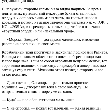
устрашающий вид.
С наружной стороны кормы была видна надпись. За время
длительных путешествий некоторые буквы отвалились,
от других осталась лишь малая часть, на третьих наросли
кораллы, и потому на языке северян она читалась как «…ОР…
КС …ЭЗДА», в переводе с местных наречий это означало
«грустный злодей» или «печальный урод».
— «Морская Звезда»! — догадался мальчишка, мысленно
расставив все знаки на свои места.
Корабельный трап прогнулся и заскрипел под ногами Рагнара.
Воевода со вздохом облегчения сошел на берег и подозвал
к себе паренька. Таща за собой огромный вещевой мешок, тот
торопливо подошел к великану, с надеждой и доверчивостью
заглянул ему в глаза. Мужчина отвел взгляд в сторону, и все
стало понятно.
— Дело сделано, Олсандр. — решительно произнес
мужчина. — Детберт взял тебя в свою команду. Ты
отправляешься с ним в море уже сегодня.
— Куда? — полюбопытствовал мальчишка.
— Я не спросил, — пожал тот плечами. — Какая разница?