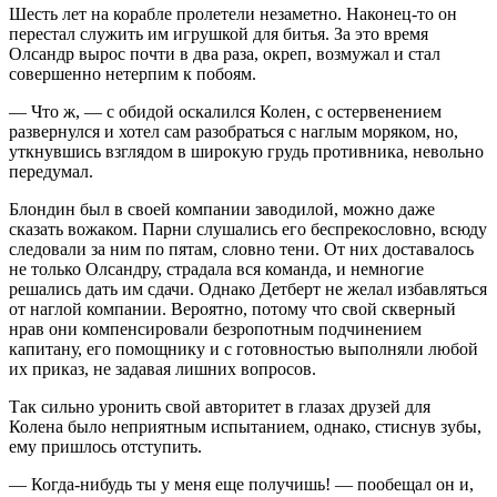
Шесть лет на корабле пролетели незаметно. Наконец-то он
перестал служить им игрушкой для битья. За это время
Олсандр вырос почти в два раза, окреп, возмужал и стал
совершенно нетерпим к побоям.
— Что ж, — с обидой оскалился Колен, с остервенением
развернулся и хотел сам разобраться с наглым моряком, но,
уткнувшись взглядом в широкую грудь противника, невольно
передумал.
Блондин был в своей компании заводилой, можно даже
сказать вожаком. Парни слушались его беспрекословно, всюду
следовали за ним по пятам, словно тени. От них доставалось
не только Олсандру, страдала вся команда, и немногие
решались дать им сдачи. Однако Детберт не желал избавляться
от наглой компании. Вероятно, потому что свой скверный
нрав они компенсировали безропотным подчинением
капитану, его помощнику и с готовностью выполняли любой
их приказ, не задавая лишних вопросов.
Так сильно уронить свой авторитет в глазах друзей для
Колена было неприятным испытанием, однако, стиснув зубы,
ему пришлось отступить.
— Когда-нибудь ты у меня еще получишь! — пообещал он и,