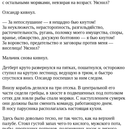
с остальными моряками, невзирая на возраст. Уяснил?
Олсандр кивнул.
— За непослушание — я нещадно бью кнутом!
За неуклюжесть, нерасторопность, разгильдяйство,
расточительность, ругань, поломку моего имущества, споры,
вранье, обжорство, досужую болтовню — я бью кнутом!
За воровство, предательство и заговоры против меня —
виселица! Уяснил?
Мальчик снова кивнул.
Детберт круто развернулся на пятках, пошатнулся, осторожно
ступил на крутую лестницу, ведущую в трюм, и быстро
спустился вниз. Олсандр поспешил за ним следом.
Внизу корабль делился на три отсека. В центральной его
части сидели гребцы, в хвосте в подвешенных под потолком
сетях для ловли рыбы спали моряки. С наступлением сумерек
они должны были сменить команду, работающую днем.
В носу парусника располагалась настоящая кухня.
Здесь было довольно тесно, не так чисто, как на верхней
палубе. Стоял густой запах чего-то кислого, мужского пота,
рыбы, протухших потрохов, подгнивших досок и легкого