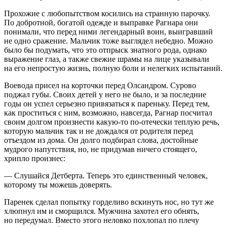
Прохожие с любопытством косились на странную парочку.
По добротной, богатой одежде и выправке Рагнара они
понимали, что перед ними легендарный воин, выигравший
не одно сражение. Мальчик тоже выглядел небедно. Можно
было бы подумать, что это отпрыск знатного рода, однако
выражение глаз, а также свежие шрамы на лице указывали
на его непростую жизнь, полную боли и нелегких испытаний.
Воевода присел на корточки перед Олсандром. Сурово
поджал губы. Своих детей у него не было, и за последние
годы он успел серьезно привязаться к пареньку. Перед тем,
как проститься с ним, возможно, навсегда, Рагнар посчитал
своим долгом произнести какую-то по-отечески теплую речь,
которую мальчик так и не дождался от родителя перед
отъездом из дома. Он долго подбирал слова, достойные
мудрого напутствия, но, не придумав ничего стоящего,
хрипло произнес:
— Слушайся Детберта. Теперь это единственный человек,
которому ты можешь доверять.
Паренек сделал попытку горделиво вскинуть нос, но тут же
хлюпнул им и сморщился. Мужчина захотел его обнять,
но передумал. Вместо этого неловко похлопал по плечу