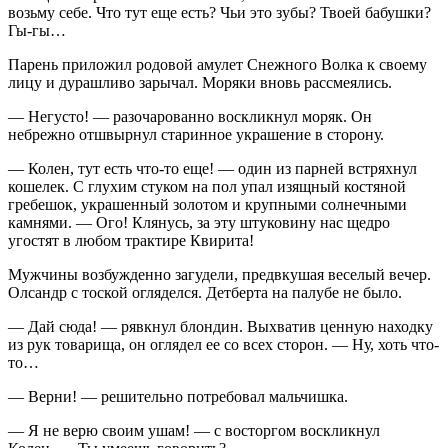
возьму себе. Что тут еще есть? Чьи это зубы? Твоей бабушки?
Гы-гы…
Парень приложил родовой амулет Снежного Волка к своему
лицу и дурашливо зарычал. Моряки вновь рассмеялись.
— Негусто! — разочарованно воскликнул моряк. Он
небрежно отшвырнул старинное украшение в сторону.
— Колен, тут есть что-то еще! — один из парней встряхнул
кошелек. С глухим стуком на пол упал изящный костяной
гребешок, украшенный золотом и крупными солнечными
камнями. — Ого! Клянусь, за эту штуковину нас щедро
угостят в любом трактире Квирита!
Мужчины возбужденно загудели, предвкушая веселый вечер.
Олсандр с тоской огляделся. Детберта на палубе не было.
— Дай сюда! — рявкнул блондин. Выхватив ценную находку
из рук товарища, он оглядел ее со всех сторон. — Ну, хоть что-
то…
— Верни! — решительно потребовал мальчишка.
— Я не верю своим ушам! — с восторгом воскликнул