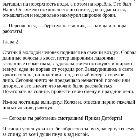
вытащил на поверхность воды, а потом на корабль. Это был
Нано. Он тяжело похлопал его по спине, дал отдышаться,
откашляться и недовольно нахмурил широкие брови.
— Переоденься, — буркнул наставник, — нам давно пора
работать!
Глава 2
Статный молодой человек поднялся на свежий воздух. Собрал
длинные волосы в хвост, потер широкими ладонями
заспанные серые глаза, с удовольствием потянулся и широко
зевнул, едва не порвав от усердия рот. Зажмурившись в свете
яркого солнца, он подставил под теплый ветер загорелое
лицо. Сегодня ничто не предвещало ненастной погоды или
шторма, а это значит, что можно было расслабиться.
Позагорать на солнце, провести свою смену в праздной лени.
Из-под лестницы вынырнул Колен и, отвесив парню тяжелый
подзатыльник, рявкнул:
— Сегодня ты работаешь смотрящим! Приказ Детберта!
Олсандр успел ухватить белобрысого за руку, завернул ее ему
за спину, от всей души пнул в зад ногой.