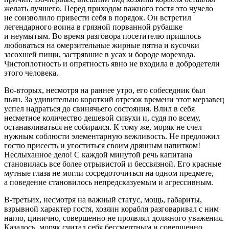
желать лучшего. Перед приходом важного гостя это чучело
не соизволило привести себя в порядок. Он встретил
легендарного воина в грязной порванной рубашке
и неумытым. Во время разговора посетителю пришлось
любоваться на омерзительные жирные пятна и кусочки
засохшей пищи, застрявшие в усах и бороде морехода.
Чистоплотность и опрятность явно не входила в добродетели
этого человека.
Во-вторых, несмотря на раннее утро, его собеседник был
пьян. За удивительно короткий отрезок времени этот мерзавец
успел надраться до свинячьего состояния. Влил в себя
несметное количество дешевой сивухи и, судя по всему,
останавливаться не собирался. К тому же, моряк не счел
нужным соблюсти элементарную вежливость. Не предложил
гостю присесть и угоститься своим дрянным напитком!
Неслыханное дело! С каждой минутой речь капитана
становилась все более отрывистой и бессвязной. Его красные
мутные глаза не могли сосредоточиться на одном предмете,
а поведение становилось непредсказуемым и агрессивным.
В-третьих, несмотря на важный статус, мощь, габариты,
взрывной характер гостя, хозяин корабля разговаривал с ним
нагло, цинично, совершенно не проявлял должного уважения.
Казалось, моряк считал себя бессмертным и совершенно