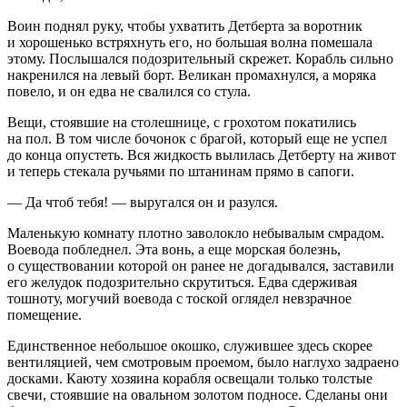
Воин поднял руку, чтобы ухватить Детберта за воротник
и хорошенько встряхнуть его, но большая волна помешала
этому. Послышался подозрительный скрежет. Корабль сильно
накренился на левый борт. Великан промахнулся, а моряка
повело, и он едва не свалился со стула.
Вещи, стоявшие на столешнице, с грохотом покатились
на пол. В том числе бочонок с брагой, который еще не успел
до конца опустеть. Вся жидкость вылилась Детберту на живот
и теперь стекала ручьями по штанинам прямо в сапоги.
— Да чтоб тебя! — выругался он и разулся.
Маленькую комнату плотно заволокло небывалым смрадом.
Воевода побледнел. Эта вонь, а еще морская болезнь,
о существовании которой он ранее не догадывался, заставили
его желудок подозрительно скрутиться. Едва сдерживая
тошноту, могучий воевода с тоской оглядел невзрачное
помещение.
Единственное небольшое окошко, служившее здесь скорее
вентиляцией, чем смотровым проемом, было наглухо задраено
досками. Каюту хозяина корабля освещали только толстые
свечи, стоявшие на овальном золотом подносе. Сделаны они