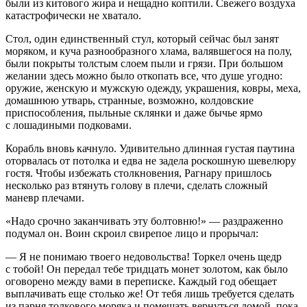
были из китового жира и нещадно коптили. Свежего воздуха
катастрофически не хватало.
Стол, один единственный стул, который сейчас был занят
моряком, и куча разнообразного хлама, валявшегося на полу,
были покрыты толстым слоем пыли и грязи. При большом
желании здесь можно было откопать все, что душе угодно:
оружие, женскую и мужскую одежду, украшения, ковры, меха,
домашнюю утварь, странные, возможно, колдовские
приспособления, пыльные склянки и даже бычье ярмо
с лошадиными подковами.
Корабль вновь качнуло. Удивительно длинная густая паутина
оторвалась от потолка и едва не задела роскошную шевелюру
гостя. Чтобы избежать столкновения, Рагнару пришлось
несколько раз втянуть голову в плечи, сделать сложный
маневр плечами.
«Надо срочно заканчивать эту болтовню!» — раздраженно
подумал он. Воин скроил свирепое лицо и прорычал:
— Я не понимаю твоего недовольства! Торкел очень щедр
с тобой! Он передал тебе тридцать монет золотом, как было
оговорено между вами в переписке. Каждый год обещает
выплачивать еще столько же! От тебя лишь требуется сделать
из парня толкового моряка и помешать вернуться домой, пока