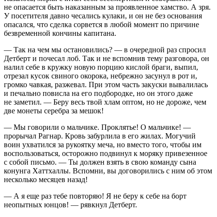
не опасается быть наказанным за проявленное хамство. А зря.
У посетителя давно чесались кулаки, и он не без основания
опасался, что сделка сорвется в любой момент по причине
безвременной кончины капитана.
— Так на чем мы остановились? — в очередной раз спросил
Детберт и почесал лоб. Так и не вспомнив тему разговора, он
налил себе в кружку новую порцию кислой браги, выпил,
отрезал кусок свиного окорока, небрежно засунул в рот и,
громко чавкая, разжевал. При этом часть закуски вывалилась
и печально повисла на его подбородке, но он этого даже
не заметил. — Беру весь твой хлам оптом, но не дороже, чем
две монеты серебра за мешок!
— Мы говорили о мальчике. Проклятье! О мальчике! —
прорычал Рагнар. Кровь забурлила в его жилах. Могучий
воин ухватился за рукоятку меча, но вместо того, чтобы им
воспользоваться, осторожно подвинул к моряку привезенное
с собой письмо. — Ты должен взять в свою команду сына
конунга Хаттхаллы. Вспомни, вы договорились с ним об этом
несколько месяцев назад!
— А я еще раз тебе повторяю! Я не беру к себе на борт
неопытных юнцов! — рявкнул Детберт.