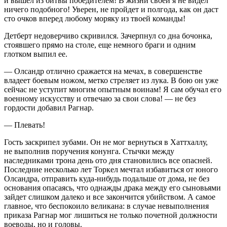
и вышел из битвы победителем! В жизни своей я не видел
ничего подобного! Уверен, не пройдет и полгода, как он даст
сто очков вперед любому моряку из твоей команды!
Детберт недоверчиво скривился. Зачерпнул со дна бочонка,
стоявшего прямо на столе, еще немного браги и одним
глотком выпил ее.
— Олсандр отлично сражается на мечах, в совершенстве
владеет боевым ножом, метко стреляет из лука. В бою он уже
сейчас не уступит многим опытным воинам! Я сам обучал его
военному искусству и отвечаю за свои слова! — не без
гордости добавил Рагнар.
— Плевать!
Гость заскрипел зубами. Он не мог вернуться в Хаттхаллу,
не выполнив поручения конунга. Стычки между
наследниками трона день ото дня становились все опасней.
Последние несколько лет Торкел мечтал избавиться от юного
Олсандра, отправить куда-нибудь подальше от дома, не без
основания опасаясь, что однажды драка между его сыновьями
зайдет слишком далеко и все закончится убийством. А самое
главное, что беспокоило великана: в случае невыполнения
приказа Рагнар мог лишиться не только почетной должности
воеводы, но и головы.