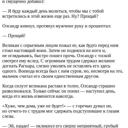
и смущенно добавил:
— Я буду каждый день молиться, чтобы мы с тобой
встретились в этой жизни еще раз. Ну? Прощай?
Олсандр кивнул, протянул мужчине руку и прошептал:
— Прощай!
Великан с серьезным лицом пожал ее, как будто перед ним
стоял настоящий воин. Затем он поднялся на ноги и,
не оглядываясь, быстро пошел прочь. Олсандр с тоской
смотрел ему вслед. С огромным трудом сдержал желание
догнать Рагнара, слезно умолять не оставлять его здесь
одного. Воевода всегда был с ним суров, но, несмотря на это,
мальчик считал его своим единственным другом.
Когда силуэт великана растаял в толпе, Олсандр страшно
разволновался. Только сейчас он понял — наступил день,
когда его жизнь изменится навсегда.
«Хуже, чем дома, уже не будет!» — с горечью думал он,
но отчего-то с трудом мог сдержать подступившие к глазам
слезы.
— Эй, пацан! — окликнул его сверху неприятный, грубый