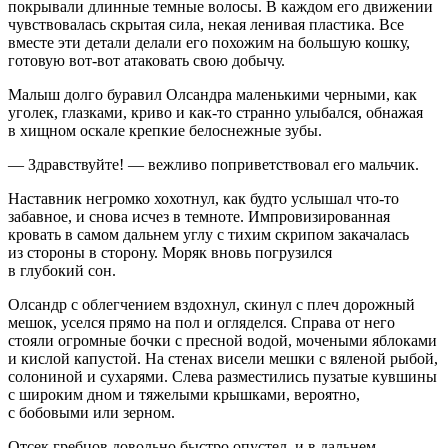
покрывали длинные темные волосы. В каждом его движении
чувствовалась скрытая сила, некая ленивая пластика. Все
вместе эти детали делали его похожим на большую кошку,
готовую вот-вот атаковать свою добычу.
Малыш долго буравил Олсандра маленькими черными, как
уголек, глазками, криво и как-то странно улыбался, обнажая
в хищном оскале крепкие белоснежные зубы.
— Здравствуйте! — вежливо поприветствовал его мальчик.
Наставник негромко хохотнул, как будто услышал что-то
забавное, и снова исчез в темноте. Импровизированная
кровать в самом дальнем углу с тихим скрипом закачалась
из стороны в сторону. Моряк вновь погрузился
в глубокий сон.
Олсандр с облегчением вздохнул, скинул с плеч дорожный
мешок, уселся прямо на пол и огляделся. Справа от него
стояли огромные бочки с пресной водой, мочеными яблоками
и кислой капустой. На стенах висели мешки с вяленой рыбой,
солониной и сухарями. Слева разместились пузатые кувшины
с широким дном и тяжелыми крышками, вероятно,
с бобовыми или зерном.
Отсек гребцов довольно быстро опустел, и в дальнем