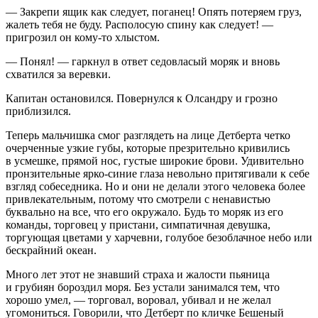
— Закрепи ящик как следует, поганец! Опять потеряем груз,
жалеть тебя не буду. Располосую спину как следует! —
пригрозил он кому-то хлыстом.
— Понял! — гаркнул в ответ седовласый моряк и вновь
схватился за
веревк
и.
Капитан остановился. Повернулся к Олсандру и грозно
приблизился.
Теперь мальчишка смог разглядеть на лице Детберта четко
очерченные узкие губы, которые презрительно кривились
в усмешке, прямой нос, густые широкие брови. Удивительно
пронзительные ярко-синие глаза невольно притягивали к себе
взгляд собеседника. Но и они не делали этого человека более
привлекательным, потому что смотрели с ненавистью
буквально на все, что его окружало. Будь то моряк из его
команды, торговец у пристани, симпатичная девушка,
торгующая цветами у харчевни, голубое безоблачное небо или
бескрайний океан.
Много лет этот не знавший страха и жалости пьяница
и грубиян бороздил моря. Без устали занимался тем, что
хорошо умел, — торговал, воровал, убивал и не желал
угомониться. Говорили, что Детберт по кличке Бешеный