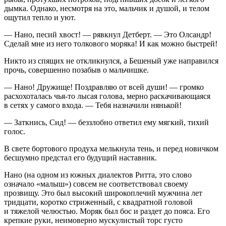
дымка. Однако, несмотря на это, мальчик и душой, и телом
ощутил тепло и уют.
— Нано, песий хвост! — рявкнул Детберт. — Это Олсандр!
Сделай мне из него толкового моряка! И как можно быстрей!
Никто из спящих не откликнулся, а Бешеный уже направился
прочь, совершенно позабыв о мальчишке.
— Нано! Дружище! Поздравляю от всей души! — громко
расхохоталась чья-то лысая голова, мерно раскачивающаяся
в сетях у самого входа. — Тебя назначили нянькой!
— Заткнись, Сид! — беззлобно ответил ему мягкий, тихий
голос.
В свете бортового продуха мелькнула тень, и перед новичком
бесшумно предстал его будущий наставник.
Нано (на одном из южных диалектов Ритта, это слово
означало «малыш») совсем не соответствовал своему
прозвищу. Это был высокий широкоплечий мужчина лет
тридцати, коротко стриженный, с квадратной головой
и тяжелой челюстью. Моряк был бос и раздет до пояса. Его
крепкие руки, неимоверно мускулистый торс густо