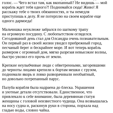
голос. — Чего встал там, как вкопанный? Не видишь — мой
корабль ждет тебя одного?! Поднимайся сюда! Живо! Я
расскажу тебе о твоих обязанностях, и ты немедля
приступишь к делу. Я не потерплю на своем корабле еще
одного дармоеда!
Мальчишка неуклюже забрался по шаткому трапу
на огромную посудину. С любопытством огляделся.
Сегодняшний день стал для Олсандра очень познавательным.
Он первый раз в своей жизни увидел прибрежный город,
песчаный берег и бескрайнее море. И вот теперь корабль
размером с огромный дом, мягко разрезая невысокие волны,
быстро увозил его прочь от земли.
Крепкие неулыбчивые люди с обветренными, загоревшими
до черноты лицами крепили к бортам мешки с грузом,
поднимали якорь и ловко разворачивали необъятный,
но довольно потрепанный парус.
Палуба корабля была надраена до блеска. Украшения
и уютные детали отсутствовали. Единственное, что
привлекало к себе внимание, была деревянная статуя
женщины с головой неизвестного чудища. Она возвышалась
на носу судна и, раскинув руки в стороны, порхала над
гладью воды, словно чайка.