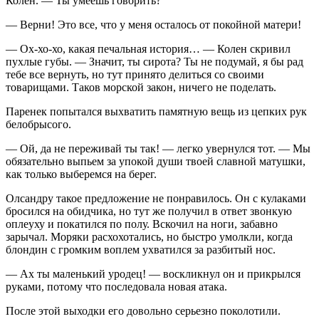
Колен. — Ты умеешь говорить?
— Верни! Это все, что у меня осталось от покойной матери!
— Ох-хо-хо, какая печальная история… — Колен скривил
пухлые губы. — Значит, ты сирота? Ты не подумай, я бы рад
тебе все вернуть, но тут принято делиться со своими
товарищами. Таков морской закон, ничего не поделать.
Паренек попытался выхватить памятную вещь из цепких рук
белобрысого.
— Ой, да не переживай ты так! — легко увернулся тот. — Мы
обязательно выпьем за упокой души твоей славной матушки,
как только выберемся на берег.
Олсандру такое предложение не понравилось. Он с кулаками
бросился на обидчика, но тут же получил в ответ звонкую
оплеуху и покатился по полу. Вскочил на ноги, забавно
зарычал. Моряки расхохотались, но быстро умолкли, когда
блондин с громким воплем ухватился за разбитый нос.
— Ах ты маленький уродец! — воскликнул он и прикрылся
руками, потому что последовала новая атака.
После этой выходки его довольно серьезно поколотили.