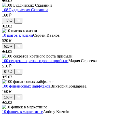
5.0
3
108 Буддийских Сказаний
160
₽
160
₽
3.0
3
10 шагов к жизни
Сергей Иванов
520
₽
520
₽
4.0
5
100 секретов кратного роста прибыли
Мария Сергеева
516
₽
516
₽
5.0
3
100 финансовых лайфхаков
Виктория Бондарева
160
₽
160
₽
5.0
2
10 фишек в маркетинге
Andrey Kuzmin