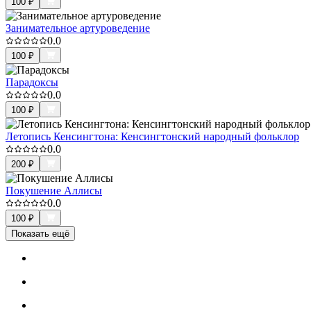
100
₽
Занимательное артуроведение
0.0
100
₽
Парадоксы
0.0
100
₽
Летопись Кенсингтона: Кенсингтонский народный фольклор
0.0
200
₽
Покушение Аллисы
0.0
100
₽
Показать ещё