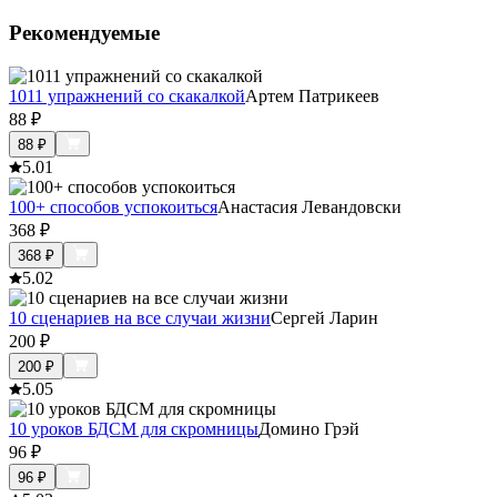
Рекомендуемые
1011 упражнений со скакалкой
Артем Патрикеев
88
₽
88
₽
5.0
1
100+ способов успокоиться
Анастасия Левандовски
368
₽
368
₽
5.0
2
10 сценариев на все случаи жизни
Сергей Ларин
200
₽
200
₽
5.0
5
10 уроков БДСМ для скромницы
Домино Грэй
96
₽
96
₽