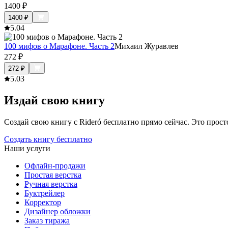
1400
₽
1400
₽
5.0
4
100 мифов о Марафоне. Часть 2
Михаил Журавлев
272
₽
272
₽
5.0
3
Издай свою книгу
Создай свою книгу с Rideró бесплатно прямо сейчас. Это просто,
Создать книгу бесплатно
Наши услуги
Офлайн-продажи
Простая верстка
Ручная верстка
Буктрейлер
Корректор
Дизайнер обложки
Заказ тиража