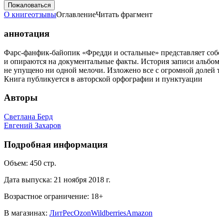
Пожаловаться
О книге
отзывы
Оглавление
Читать фрагмент
аннотация
Фарс-фанфик-байопик «Фредди и остальные» представляет соб
и опираются на документальные факты. История записи альбом
не упущено ни одной мелочи. Изложено все с огромной долей 
Книга публикуется в авторской орфографии и пунктуации
Авторы
Светлана Берд
Евгений Захаров
Подробная информация
Объем:
450
стр.
Дата выпуска:
21 ноября 2018 г.
Возрастное ограничение:
18
+
В магазинах:
ЛитРес
Ozon
Wildberries
Amazon