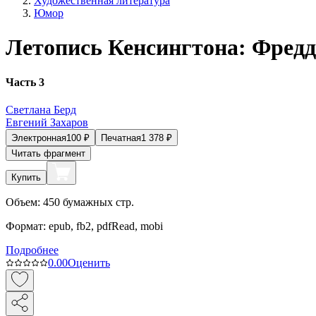
Художественная литература
Юмор
Летопись Кенсингтона: Фредд
Часть 3
Светлана Берд
Евгений Захаров
Электронная
100
₽
Печатная
1 378
₽
Читать фрагмент
Купить
Объем:
450
бумажных стр.
Формат:
epub, fb2, pdfRead, mobi
Подробнее
0.0
0
Оценить