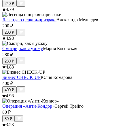
240
₽
4.7
9
Легенда о церкви-призраке
Александр Медведев
200
₽
200
₽
4.9
8
Смотри, как я ухожу
Мария Косовская
280
₽
280
₽
4.8
8
Бизнес CHECK-UP
Юлия Комарова
400
₽
400
₽
4.9
8
Операция «Анти-Кондор»
Сергей Трейго
80
₽
80
₽
3.5
3