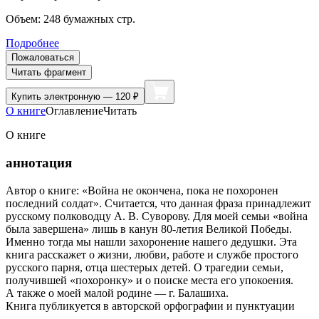
Объем:
248
бумажных стр.
Подробнее
Пожаловаться
Читать фрагмент
Купить
электронную — 120 ₽
О книге
Оглавление
Читать
О книге
аннотация
Автор о книге: «Война не окончена, пока не похоронен
последний солдат». Считается, что данная фраза принадлежит
русскому полководцу А. В. Суворову. Для моей семьи «война
была завершена» лишь в канун 80-летия Великой Победы.
Именно тогда мы нашли захоронение нашего дедушки. Эта
книга расскажет о жизни, любви, работе и службе простого
русского парня, отца шестерых детей. О трагедии семьи,
получившей «похоронку» и о поиске места его упокоения.
А также о моей малой родине — г. Балашиха.
Книга публикуется в авторской орфографии и пунктуации