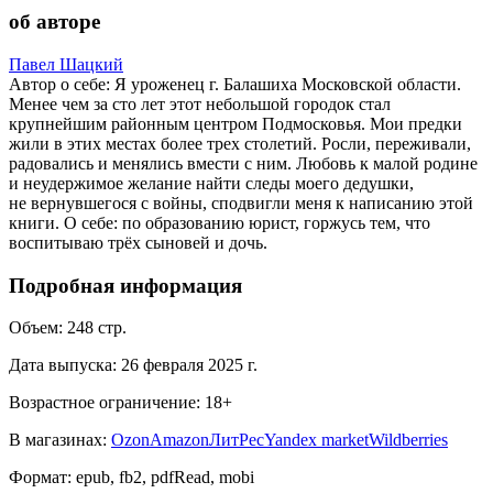
об авторе
Павел Шацкий
Автор о себе: Я уроженец г. Балашиха Московской области.
Менее чем за сто лет этот небольшой городок стал
крупнейшим районным центром Подмосковья. Мои предки
жили в этих местах более трех столетий. Росли, переживали,
радовались и менялись вмести с ним. Любовь к малой родине
и неудержимое желание найти следы моего дедушки,
не вернувшегося с войны, сподвигли меня к написанию этой
книги. О себе: по образованию юрист, горжусь тем, что
воспитываю трёх сыновей и дочь.
Подробная информация
Объем:
248
стр.
Дата выпуска:
26 февраля 2025 г.
Возрастное ограничение:
18
+
В магазинах:
Ozon
Amazon
ЛитРес
Yandex market
Wildberries
Формат:
epub, fb2, pdfRead, mobi