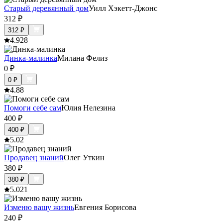
Старый деревянный дом
Уилл Хэкетт-Джонс
312
₽
312
₽
4.9
28
Динка-малинка
Милана Фелиз
0
₽
0
₽
4.8
8
Помоги себе сам
Юлия Нелезина
400
₽
400
₽
5.0
2
Продавец знаний
Олег Уткин
380
₽
380
₽
5.0
21
Изменю вашу жизнь
Евгения Борисова
240
₽