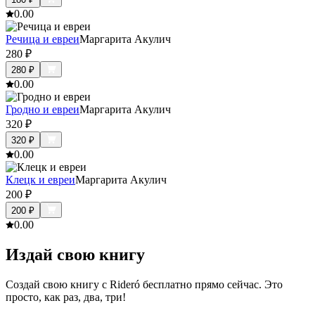
0.0
0
Речица и евреи
Маргарита Акулич
280
₽
280
₽
0.0
0
Гродно и евреи
Маргарита Акулич
320
₽
320
₽
0.0
0
Клецк и евреи
Маргарита Акулич
200
₽
200
₽
0.0
0
Издай свою книгу
Создай свою книгу с Rideró бесплатно прямо сейчас. Это
просто, как раз, два, три!