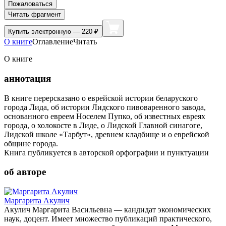
Пожаловаться
Читать фрагмент
Купить
электронную — 220 ₽
О книге
Оглавление
Читать
О книге
аннотация
В книге перерсказано о еврейской истории беларуского
города Лида, об истории Лидского пивоваренного завода,
основанного евреем Носелем Пупко, об известных евреях
города, о холокосте в Лиде, о Лидской Главной синагоге,
Лидской школе «Тарбут», древнем кладбище и о еврейской
общине города.
Книга публикуется в авторской орфографии и пунктуации
об авторе
Маргарита Акулич
Акулич Маргарита Васильевна — кандидат экономических
наук, доцент. Имеет множество публикаций практического,