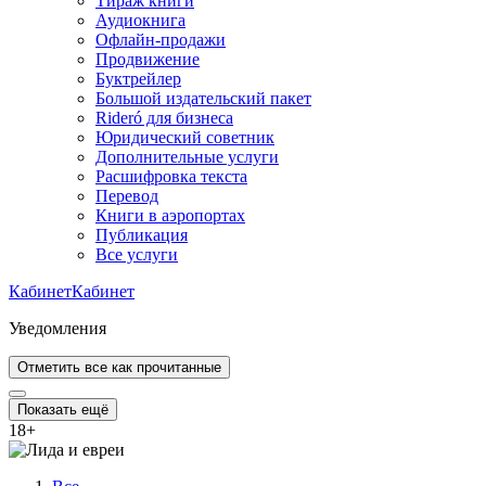
Тираж книги
Аудиокнига
Офлайн-продажи
Продвижение
Буктрейлер
Большой издательский пакет
Rideró для бизнеса
Юридический советник
Дополнительные услуги
Расшифровка текста
Перевод
Книги в аэропортах
Публикация
Все услуги
Кабинет
Кабинет
Уведомления
Отметить все как прочитанные
Показать ещё
18
+