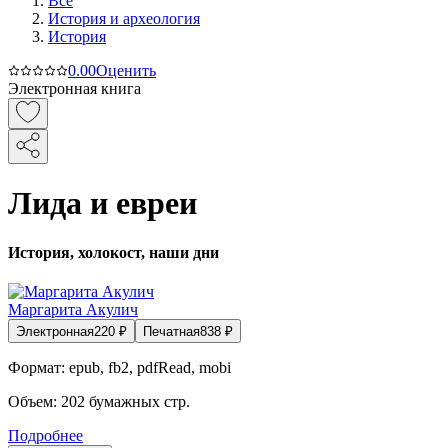
Все
История и археология
История
0.0
0
Оценить
Электронная книга
Лида и евреи
История, холокост, наши дни
Маргарита Акулич
Электронная
220
₽
Печатная
838
₽
Формат:
epub, fb2, pdfRead, mobi
Объем:
202
бумажных стр.
Подробнее