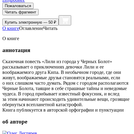
Пожаловаться
Читать фрагмент
Купить
электронную — 50 ₽
О книге
Оглавление
Читать
О книге
аннотация
Сказочная повесть «Лили из города у Черных Болот»
рассказывает о приключениях девочки Лили и ее
воображаемого друга Кипа. В необычном городе, где они
живут, воображаемые друзья становятся реальными, если
о них слишком часто думать. Рядом с городом располагаются
Черные Болота, таящие в себе страшные тайны и неведомые
чудеса. В город прибывает известный фокусник, и вслед
за этим начинают происходить удивительные вещи, грозящие
обернуться всепланетной катастрофой.
Книга публикуется в авторской орфографии и пунктуации
об авторе