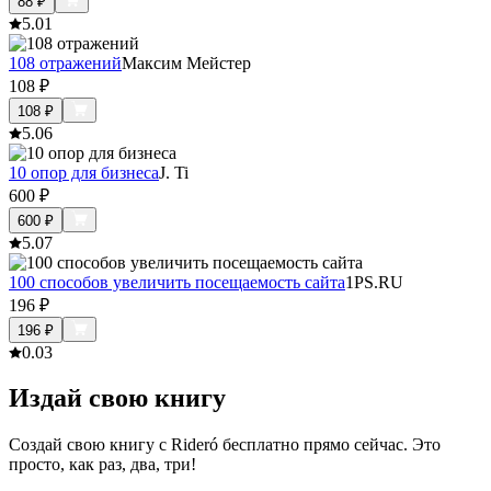
88
₽
5.0
1
108 отражений
Максим Мейстер
108
₽
108
₽
5.0
6
10 опор для бизнеса
J. Ti
600
₽
600
₽
5.0
7
100 способов увеличить посещаемость сайта
1PS.RU
196
₽
196
₽
0.0
3
Издай свою книгу
Создай свою книгу с Rideró бесплатно прямо сейчас. Это
просто, как раз, два, три!