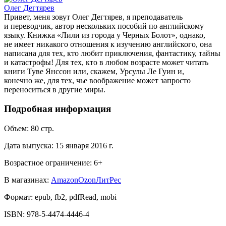
Олег Дегтярев
Привет, меня зовут Олег Дегтярев, я преподаватель
и переводчик, автор нескольких пособий по английскому
языку. Книжка «Лили из города у Черных Болот», однако,
не имеет никакого отношения к изучению английского, она
написана для тех, кто любит приключения, фантастику, тайны
и катастрофы! Для тех, кто в любом возрасте может читать
книги Туве Янссон или, скажем, Урсулы Ле Гуин и,
конечно же, для тех, чье воображение может запросто
переноситься в другие миры.
Подробная информация
Объем:
80
стр.
Дата выпуска:
15 января 2016 г.
Возрастное ограничение:
6
+
В магазинах:
Amazon
Ozon
ЛитРес
Формат:
epub, fb2, pdfRead, mobi
ISBN:
978-5-4474-4446-4