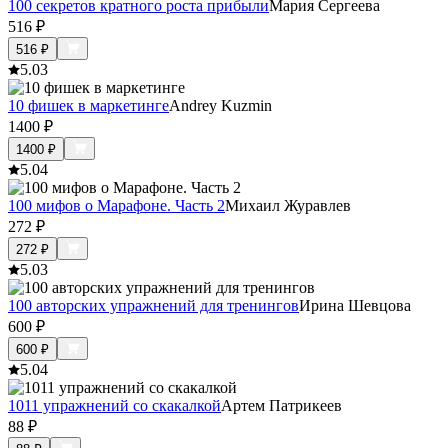
100 секретов кратного роста прибыли
Мария Сергеева
516
₽
516
₽
5.0
3
10 фишек в маркетинге
Andrey Kuzmin
1400
₽
1400
₽
5.0
4
100 мифов о Марафоне. Часть 2
Михаил Журавлев
272
₽
272
₽
5.0
3
100 авторских упражнений для тренингов
Ирина Шевцова
600
₽
600
₽
5.0
4
1011 упражнений со скакалкой
Артем Патрикеев
88
₽