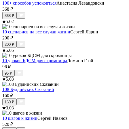
100+ способов успокоиться
Анастасия Левандовски
368
₽
368
₽
5.0
2
10 сценариев на все случаи жизни
Сергей Ларин
200
₽
200
₽
5.0
5
10 уроков БДСМ для скромницы
Домино Грэй
96
₽
96
₽
5.0
3
108 Буддийских Сказаний
160
₽
160
₽
3.0
3
10 шагов к жизни
Сергей Иванов
520
₽