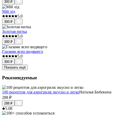
300
₽
Мій хід
5.0
300
₽
Золотая нитка
5.0
300
₽
Глазами ясно видящего
5.0
300
₽
Показать ещё
Рекомендуемые
100 рецептов для аэрогриля: вкусно и легко
Наталья Бибекина
288
₽
288
₽
5.0
8