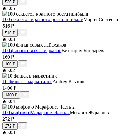
520
₽
4.0
5
100 секретов кратного роста прибыли
Мария Сергеева
516
₽
516
₽
5.0
3
100 финансовых лайфхаков
Виктория Бондарева
160
₽
160
₽
5.0
2
10 фишек в маркетинге
Andrey Kuzmin
1400
₽
1400
₽
5.0
4
100 мифов о Марафоне. Часть 2
Михаил Журавлев
272
₽
272
₽
5.0
3