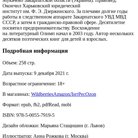
Мукачево Закарпатской области (Украина). Правовед.
Окончил Харьковский юридический
институт им. Ф. Э. Дзержинского. За плечами долгие годы
работы в следственном аппарате Закарпатского УВД МВД
СССР, а затем в гражданско-правовой сфере. Десятилетие
посвятил предпринимательству. Восхождение
на литературный Олимп начал в 2003 году. Автор нескольких
десятков поэтических книг для детей и взрослых.
Подробная информация
Объем:
258
стр.
Дата выпуска:
9 декабря 2021 г.
Возрастное ограничение:
18
+
В магазинах:
Wildberries
Amazon
ЛитРес
Ozon
Формат:
epub, fb2, pdfRead, mobi
ISBN:
978-5-0055-7919-5
Дизайн обложки
:
Марьяна Стащишин (г. Львов)
Иллюстратор
:
Анна Рожкова (г. Москва)