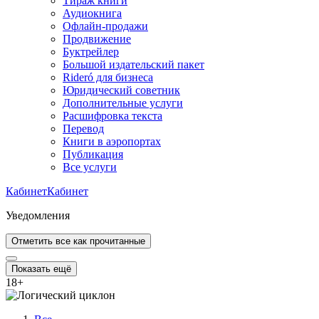
Тираж книги
Аудиокнига
Офлайн-продажи
Продвижение
Буктрейлер
Большой издательский пакет
Rideró для бизнеса
Юридический советник
Дополнительные услуги
Расшифровка текста
Перевод
Книги в аэропортах
Публикация
Все услуги
Кабинет
Кабинет
Уведомления
Отметить все как прочитанные
Показать ещё
18
+