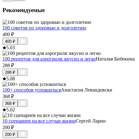
Рекомендуемые
100 советов по здоровью и долголетию
400
₽
400
₽
5.0
3
100 рецептов для аэрогриля: вкусно и легко
Наталья Бибекина
288
₽
288
₽
5.0
8
100+ способов успокоиться
Анастасия Левандовски
368
₽
368
₽
5.0
2
10 сценариев на все случаи жизни
Сергей Ларин
200
₽
200
₽