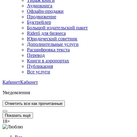
Тираж книги
Аудиокнига
Офлайн-продажи
Продвижение
Буктрейлер
Большой издательский пакет
Rideró для бизнеса
Юридический советник
Дополнительные услуги
Расшифровка текста
Перевод
Книги в аэропортах
Публикация
Все услуги
Кабинет
Кабинет
Уведомления
Отметить все как прочитанные
Показать ещё
18
+