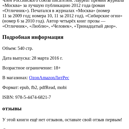
Член Российского союза писателей. Лауреат премии журнала
«Москва» за лучшую публикацию 2012 года (роман
«Отличник»). Печатался в журналах «Москва» (номер
11 за 2009 год; номера 10, 11 за 2012 год), «Сибирские огни»
(номер 6 за 2010 год). Автор четырёх книг прозы —
«Отличник», «Люблю», «Человек», «Тринадцатый двор».
Подробная информация
Объем:
540
стр.
Дата выпуска:
28 марта 2016 г.
Возрастное ограничение:
18
+
В магазинах:
Ozon
Amazon
ЛитРес
Формат:
epub, fb2, pdfRead, mobi
ISBN:
978-5-4474-6821-7
отзывы
У этой книги ещё нет отзывов, оставьте свой отзыв первым!