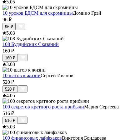
5.0
5
10 уроков БДСМ для скромницы
Домино Грэй
96
₽
96
₽
5.0
3
108 Буддийских Сказаний
160
₽
160
₽
3.0
3
10 шагов к жизни
Сергей Иванов
520
₽
520
₽
4.0
5
100 секретов кратного роста прибыли
Мария Сергеева
516
₽
516
₽
5.0
3
100 финансовых лайфхаков
Виктория Бондарева