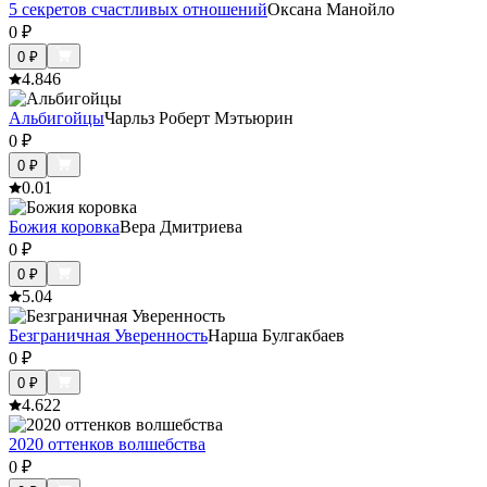
5 секретов счастливых отношений
Оксана Манойло
0
₽
0
₽
4.8
46
Альбигойцы
Чарльз Роберт Мэтьюрин
0
₽
0
₽
0.0
1
Божия коровка
Вера Дмитриева
0
₽
0
₽
5.0
4
Безграничная Уверенность
Нарша Булгакбаев
0
₽
0
₽
4.6
22
2020 оттенков волшебства
0
₽