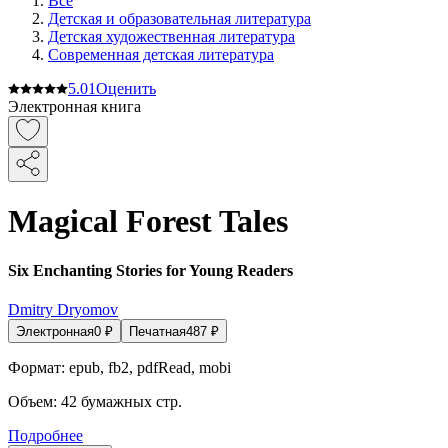
Все
Детская и образовательная литература
Детская художественная литература
Современная детская литература
5.0
1
Оценить
Электронная книга
Magical Forest Tales
Six Enchanting Stories for Young Readers
Dmitry Dryomov
Электронная
0
₽
Печатная
487
₽
Формат:
epub, fb2, pdfRead, mobi
Объем:
42
бумажных стр.
Подробнее