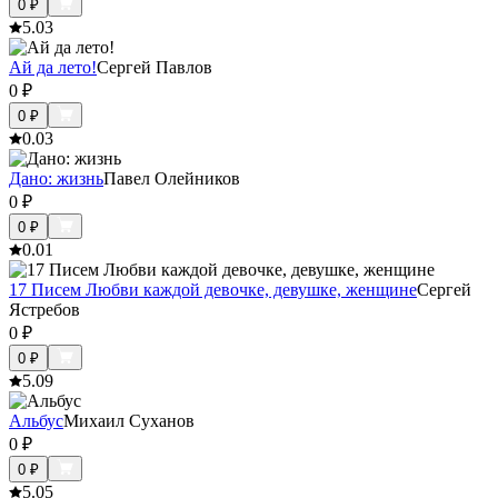
0
₽
5.0
3
Ай да лето!
Сергей Павлов
0
₽
0
₽
0.0
3
Дано: жизнь
Павел Олейников
0
₽
0
₽
0.0
1
17 Писем Любви каждой девочке, девушке, женщине
Сергей
Ястребов
0
₽
0
₽
5.0
9
Альбус
Михаил Суханов
0
₽
0
₽
5.0
5