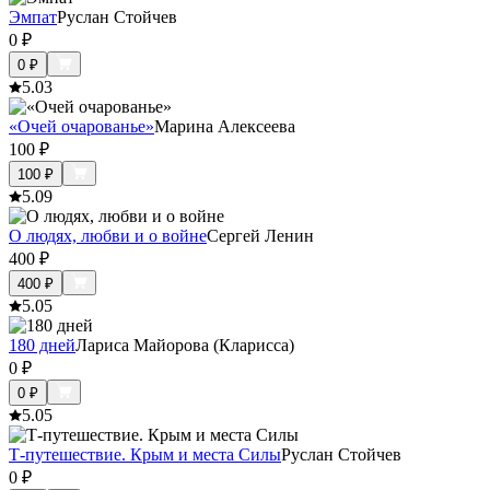
Эмпат
Руслан Стойчев
0
₽
0
₽
5.0
3
«Очей очарованье»
Марина Алексеева
100
₽
100
₽
5.0
9
О людях, любви и о войне
Сергей Ленин
400
₽
400
₽
5.0
5
180 дней
Лариса Майорова (Кларисса)
0
₽
0
₽
5.0
5
Т-путешествие. Крым и места Силы
Руслан Стойчев
0
₽