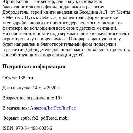
Юрий Косов — инвестор, лайф-коуч, основатель
благотворительного фонда поддержки и развития
Добродетель, герой книги академика Беседина А.Л «от Мечты
к Мечте… Путь к Себе…», прошел трансформационный
«тест-драйв» жизни от простого деревенского мальчишки-
фантазера до воплощения всех своих детских мечтаний.
На собственном опыте подтверждает: детские желания имеют
огромную силу и творят чудеса. Гонорар за данную книгу
будет направлен в благотворительный фонд поддержки
и развития Добродетель для поддержки социальных проектов,
способствующих самореализации детей.
Подробная информация
Объем:
138
стр.
Дата выпуска:
14 мая 2020 г.
Возрастное ограничение:
18
+
В магазинах:
Amazon
ЛитРес
ЛитРес
Формат:
epub, fb2, pdfRead, mobi
ISBN:
978-5-4498-8035-2