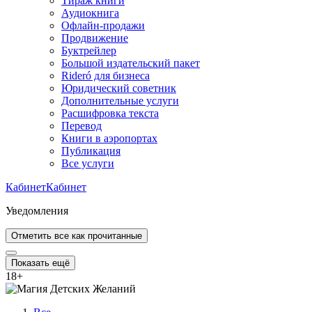
Тираж книги
Аудиокнига
Офлайн-продажи
Продвижение
Буктрейлер
Большой издательский пакет
Rideró для бизнеса
Юридический советник
Дополнительные услуги
Расшифровка текста
Перевод
Книги в аэропортах
Публикация
Все услуги
Кабинет
Кабинет
Уведомления
Отметить все как прочитанные
Показать ещё
18
+