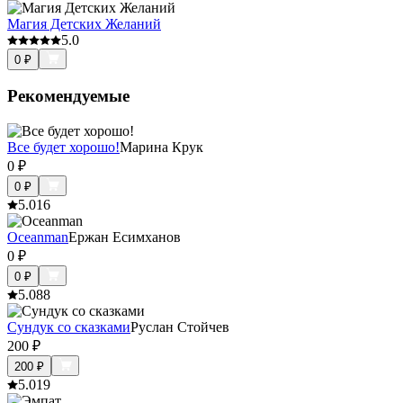
Магия Детских Желаний
5.0
0
₽
Рекомендуемые
Все будет хорошо!
Марина Крук
0
₽
0
₽
5.0
16
Oceanman
Ержан Есимханов
0
₽
0
₽
5.0
88
Сундук со сказками
Руслан Стойчев
200
₽
200
₽
5.0
19