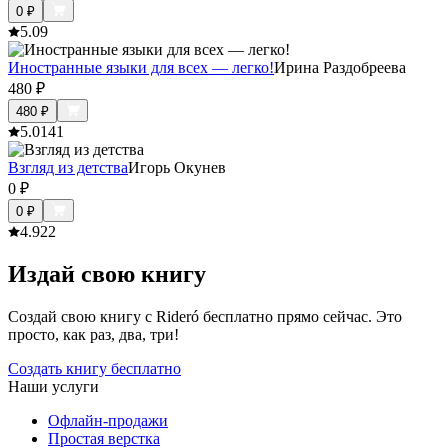
0
₽
5.0
9
Иностранные языки для всех — легко!
Ирина Раздобреева
480
₽
480
₽
5.0
141
Взгляд из детства
Игорь Окунев
0
₽
0
₽
4.9
22
Издай свою книгу
Создай свою книгу с Rideró бесплатно прямо сейчас. Это
просто, как раз, два, три!
Создать книгу бесплатно
Наши услуги
Офлайн-продажи
Простая верстка