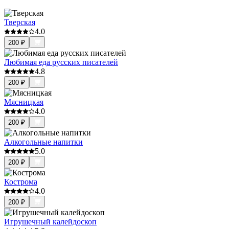
Тверская
4.0
200
₽
Любимая еда русских писателей
4.8
200
₽
Мясницкая
4.0
200
₽
Алкогольные напитки
5.0
200
₽
Кострома
4.0
200
₽
Игрушечный калейдоскоп