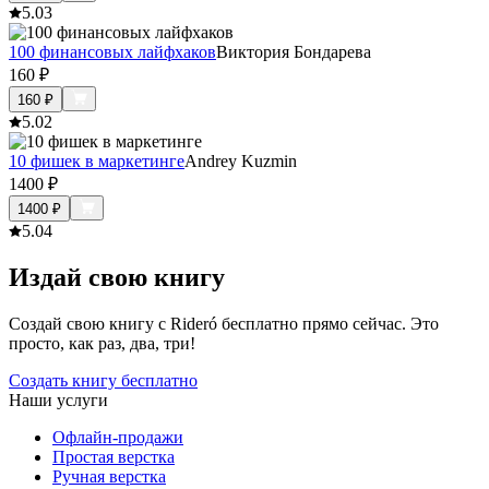
5.0
3
100 финансовых лайфхаков
Виктория Бондарева
160
₽
160
₽
5.0
2
10 фишек в маркетинге
Andrey Kuzmin
1400
₽
1400
₽
5.0
4
Издай свою книгу
Создай свою книгу с Rideró бесплатно прямо сейчас. Это
просто, как раз, два, три!
Создать книгу бесплатно
Наши услуги
Офлайн-продажи
Простая верстка
Ручная верстка