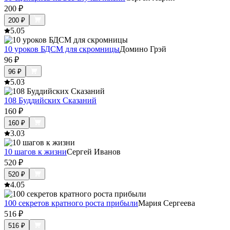
200
₽
200
₽
5.0
5
10 уроков БДСМ для скромницы
Домино Грэй
96
₽
96
₽
5.0
3
108 Буддийских Сказаний
160
₽
160
₽
3.0
3
10 шагов к жизни
Сергей Иванов
520
₽
520
₽
4.0
5
100 секретов кратного роста прибыли
Мария Сергеева
516
₽
516
₽