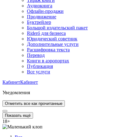
Тираж книги
Аудиокнига
Офлайн-продажи
Продвижение
Буктрейлер
Большой издательский пакет
Rideró для бизнеса
Юридический советник
Дополнительные услуги
Расшифровка текста
Перевод
Книги в аэропортах
Публикация
Все услуги
Кабинет
Кабинет
Уведомления
Отметить все как прочитанные
Показать ещё
18
+