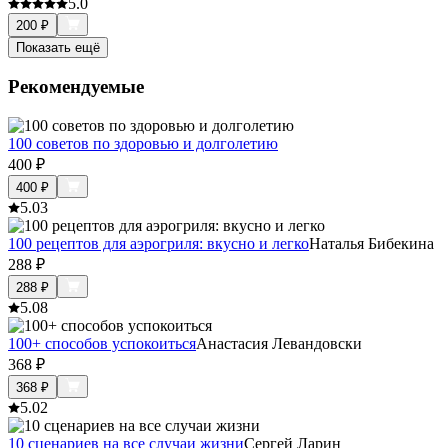
5.0
200
₽
Показать ещё
Рекомендуемые
100 советов по здоровью и долголетию
400
₽
400
₽
5.0
3
100 рецептов для аэрогриля: вкусно и легко
Наталья Бибекина
288
₽
288
₽
5.0
8
100+ способов успокоиться
Анастасия Левандовски
368
₽
368
₽
5.0
2
10 сценариев на все случаи жизни
Сергей Ларин