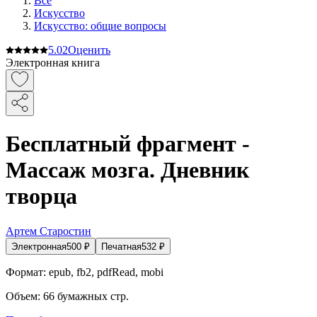
Все
Искусство
Искусство: общие вопросы
5.0
2
Оценить
Электронная книга
Бесплатный фрагмент -
Массаж мозга. Дневник
творца
Артем Старостин
Электронная
500
₽
Печатная
532
₽
Формат:
epub, fb2, pdfRead, mobi
Объем:
66
бумажных стр.