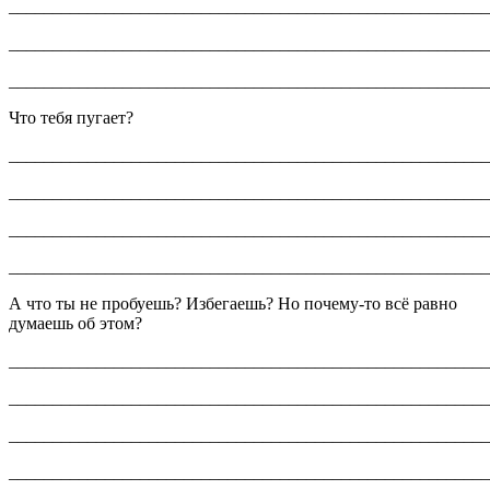
_______________________________________________________
_______________________________________________________
_______________________________________________________
Что тебя пугает?
_______________________________________________________
_______________________________________________________
_______________________________________________________
_______________________________________________________
А что ты не пробуешь? Избегаешь? Но почему-то всё равно
думаешь об этом?
_______________________________________________________
_______________________________________________________
_______________________________________________________
_______________________________________________________