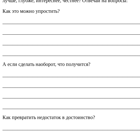
лучше, глубже, интереснее, честнее? Отвечай на вопросы:
Как это можно упростить?
_______________________________________________________
_______________________________________________________
_______________________________________________________
_______________________________________________________
А если сделать наоборот, что получится?
_______________________________________________________
_______________________________________________________
_______________________________________________________
_______________________________________________________
Как превратить недостаток в достоинство?
_______________________________________________________
_______________________________________________________