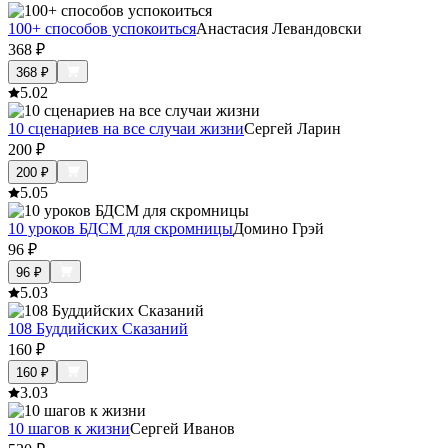
100+ способов успокоиться
Анастасия Левандовски
368
₽
368
₽
5.0
2
10 сценариев на все случаи жизни
Сергей Ларин
200
₽
200
₽
5.0
5
10 уроков БДСМ для скромницы
Домино Грэй
96
₽
96
₽
5.0
3
108 Буддийских Сказаний
160
₽
160
₽
3.0
3
10 шагов к жизни
Сергей Иванов