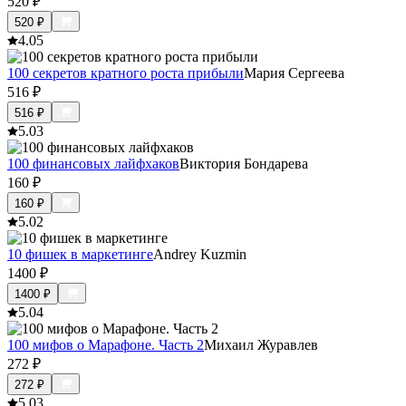
520
₽
520
₽
4.0
5
100 секретов кратного роста прибыли
Мария Сергеева
516
₽
516
₽
5.0
3
100 финансовых лайфхаков
Виктория Бондарева
160
₽
160
₽
5.0
2
10 фишек в маркетинге
Andrey Kuzmin
1400
₽
1400
₽
5.0
4
100 мифов о Марафоне. Часть 2
Михаил Журавлев
272
₽
272
₽
5.0
3