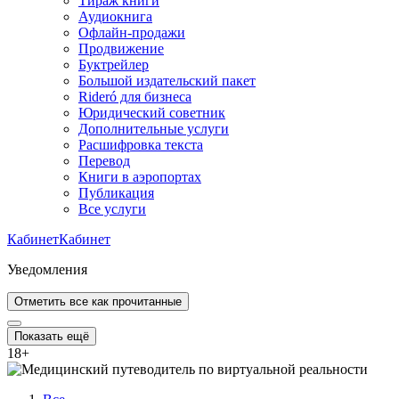
Тираж книги
Аудиокнига
Офлайн-продажи
Продвижение
Буктрейлер
Большой издательский пакет
Rideró для бизнеса
Юридический советник
Дополнительные услуги
Расшифровка текста
Перевод
Книги в аэропортах
Публикация
Все услуги
Кабинет
Кабинет
Уведомления
Отметить все как прочитанные
Показать ещё
18
+