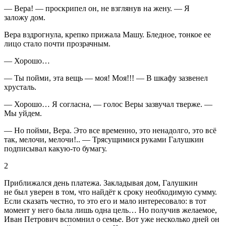
— Вера! — проскрипел он, не взглянув на жену. — Я
заложу дом.
Вера вздрогнула, крепко прижала Машу. Бледное, тонкое ее
лицо стало почти прозрачным.
— Хорошо…
— Ты пойми, эта вещь — моя! Моя!!! — В шкафу зазвенел
хрусталь.
— Хорошо… Я согласна, — голос Веры зазвучал тверже. —
Мы уйдем.
— Но пойми, Вера. Это все временно, это ненадолго, это всё
так, мелочи, мелочи!.. — Трясущимися руками Галушкин
подписывал какую-то бумагу.
2
Приближался день платежа. Закладывая дом, Галушкин
не был уверен в том, что найдёт к сроку необходимую сумму.
Если сказать честно, то это его и мало интересовало: в тот
момент у него была лишь одна цель… Но получив желаемое,
Иван Петрович вспомнил о семье. Вот уже несколько дней он