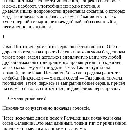
и ненавистным, что почти мгновенно, вопреки своей воле
и даже, наоборот, употребив всю волю против, я
до мельчайших подробностей представил события, о которых
когда-то поведал мой прадед… Семен Иванович Силаев,
купец первой гильдии, человек добрый, образованный и,
несомненно, правдивый.
1
Иван Петрович купил это сверкающее чудо дорого. Очень
дорого. Сосед, зная страсть Галушкина ко всяким безделицам
такого рода, задал настолько неприличную цену, что любой
другой бежал бы от неприятного продавца или, по крайней
мере, сказал ему что-нибудь дерзкое. Так поступил бы
каждый, но не Иван Петрович. Услыхав о редком раритете
от бабки Николаихи — хитрый сосед! — Галушкин сначала
побледнел, затем, держась за выпрыгивающее сердце, присел
на скамью и только потом тихо, недоверчиво переспросил:
— Семнадцатый век?
Николаиха сочувственно покачала головой.
Через несколько дней в доме у Галушкиных появился и сам
сосед Селедкин. Это был длинный, тощий тип с прилизанной
прической и мелкими, липкими глазками.