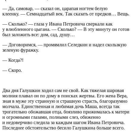
— Да, самовар, — сказал он, царапая ногтем белую
клеенку. — Семнадцатый век. Так сказать от предков… Вещь.
— Сколько? — глаза у Ивана Петровича сверкали как
у влюбленного цыгана. — Сколько? — В эту минуту он готов
был заложить все: дом, сад, душу…
— Договоримся, — промямлил Селедкин и надел скользкую
зеленую фуражку.
— Когда?!
— Скоро.
Два дня Галушкин ходил сам не свой. Как тяжелая шаровая
молния плавал он по дому в поисках жертвы. Его жена Вера,
зная в муже эту странную и страшную страсть, благоразумно
молчала. Единственная и любимая дочь Маша, всегда так
трогательно обожавшая отца, боязливо прижималась к матери
и огромными глазами, полными слез, обиженно
и недоверчиво следила за каждым шагом Ивана Петровича.
Последнее обстоятельство бесило Галушкина больше всего.