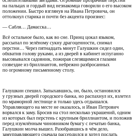
ослепительными звездами. Огромные прозрачные перстни
на пальцах и гордый вид незнакомца говорили о его высоком
положении. Быстро взглянув на Ивана Петровича, он
оттолкнул старика и почти без акцента произнес:
— Сабля… Дамасска…
Всё остальное было, как во сне. Принц цокал языком,
рассыпал по зелёному сукну драгоценности, снимал
перстни… Через пятнадцать минут Галушкин сидел один,
обхватив голову руками, а из дверей в кабинет испуганно
высовывался садовник, пожирая слезящимися глазами
созвездие из бриллиантов, небрежно разбросанных
по огромному письменному столу.
Галушкин спешил. Запыхавшись, он, было, остановился
у грузных дверей городского банка, но распахнул их, взлетел
по мраморной лестнице и только здесь отдышался.
Управляющего на месте не оказалось, и Иван Петрович
ворвался к заму. Бросив на стол несколько украшений, одним
из которых был перстень с крупным бриллиантом, и положив
перед изумлённым чиновником бумагу с печатью банка,
Галушкин молча вышел. Разобравшись в чём дело,
замуправляющего сначала рассердился и хотел послать