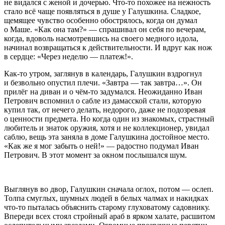
не видался с женой и дочерью. Что-то похожее на нежность
стало всё чаще появляться в душе у Галушкина. Сладкое,
щемящее чувство особенно обострялось, когда он думал
о Маше. «Как она там?» — спрашивал он себя по вечерам,
когда, вдоволь насмотревшись на своего медного идола,
начинал возвращаться к действительности. И вдруг как нож
в сердце: «Через неделю — платеж!».
Как-то утром, заглянув в календарь, Галушкин вздрогнул
и безвольно опустил плечи. «Завтра — так завтра…». Он
прилёг на диван и о чём-то задумался. Неожиданно Иван
Петрович вспомнил о сабле из дамасской стали, которую
купил так, от нечего делать, недорого, даже не подозревая
о ценности предмета. Но когда один из знакомых, страстный
любитель и знаток оружия, хотя и не коллекционер, увидал
саблю, вещь эта заняла в доме Галушкина достойное место.
«Как же я мог забыть о ней!» — радостно подумал Иван
Петрович. В этот момент за окном послышался шум.
Выглянув во двор, Галушкин сначала оглох, потом — ослеп.
Толпа смуглых, шумных людей в белых чалмах и накидках
что-то пыталась объяснить старому глуховатому садовнику.
Впереди всех стоял стройный араб в ярком халате, расшитом