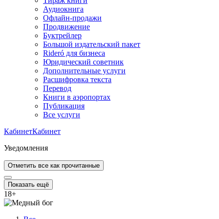
Тираж книги
Аудиокнига
Офлайн-продажи
Продвижение
Буктрейлер
Большой издательский пакет
Rideró для бизнеса
Юридический советник
Дополнительные услуги
Расшифровка текста
Перевод
Книги в аэропортах
Публикация
Все услуги
Кабинет
Кабинет
Уведомления
Отметить все как прочитанные
Показать ещё
18
+