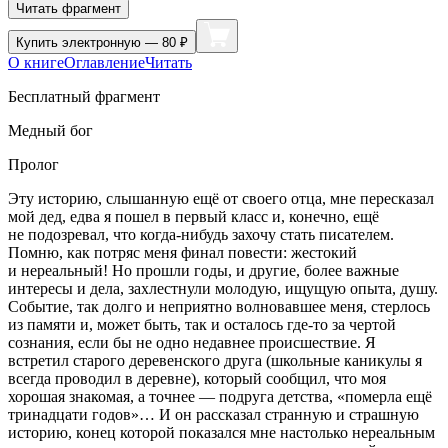
Читать фрагмент
Купить
электронную — 80 ₽
О книге
Оглавление
Читать
Бесплатный фрагмент
Медный бог
Пролог
Эту историю, слышанную ещё от своего отца, мне пересказал
мой дед, едва я пошел в первый класс и, конечно, ещё
не подозревал, что когда-нибудь захочу стать писателем.
Помню, как потряс меня финал повести: жестокий
и нереальный! Но прошли годы, и другие, более важные
интересы и дела, захлестнули молодую, ищущую опыта, душу.
Событие, так долго и неприятно волновавшее меня, стерлось
из памяти и, может быть, так и осталось где-то за чертой
сознания, если бы не одно недавнее происшествие. Я
встретил старого деревенского друга (школьные каникулы я
всегда проводил в деревне), который сообщил, что моя
хорошая знакомая, а точнее — подруга детства, «померла ещё
тринадцати годов»… И он рассказал странную и страшную
историю, конец которой показался мне настолько нереальным