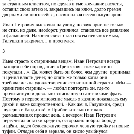
за странным клиентом, но сделав в уме кое-какие расчеты,
оставил свою затею и, закрывшись на ключ, долго гремел
дверцами личного сейфа, насвистывая веселенькую арию.
Иван Петрович выскочил на улицу, но звук арии не только
не стих, но даже, наоборот, усилился, становясь все развязнее
и фальшивей. Наконец свист стал совсем невыносимым,
Галушкин закричал… и проснулся.
3
Имея страсть к старинным вещам, Иван Петрович всегда
находил себе оправдание: «Третьяковы тоже картины
покупали…». Да, может быть он более, чем другие, принимал
и ценил власть денег, но опять же только когда они
требовались на удовлетворение его истинной страсти. «Мы —
хранители старины», — любил повторять он, где-то
прочитанную и довольно затасканную газетчиками фразу.
Поэтому в первое мгновение мысль о казино показалась ему
дикой и даже кощунственной. «Как же: я, Галушкин, среди
шулеров и бандитов!..» Приблизительно в таких
размышлениях прошел день, а вечером Иван Петрович
пересчитал остатки кредита, осторожно побрил бороду
и щёки, надел белоснежную сорочку, черную тройку и новые
туфли. Оглядев себя в зеркале, он кисло улыбнулся