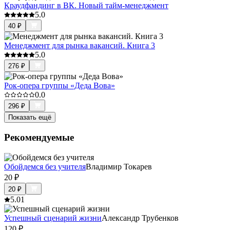
Краудфандинг в ВК. Новый тайм-менеджмент
5.0
40
₽
Менеджмент для рынка вакансий. Книга 3
5.0
276
₽
Рок-опера группы «Деда Вова»
0.0
296
₽
Показать ещё
Рекомендуемые
Обойдемся без учителя
Владимир Токарев
20
₽
20
₽
5.0
1
Успешный сценарий жизни
Александр Трубенков
120
₽