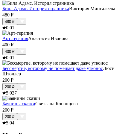
Билл Адамс. История cтранника
Виктория Мингалеева
480
₽
480
₽
0.0
1
Арт-терапия
Анастасия Иванова
400
₽
400
₽
0.0
1
Бессмертие, которому не помешает даже утконос
Люси
Штоллер
200
₽
200
₽
5.0
27
Баянины сказки
Светлана Конанцева
200
₽
200
₽
5.0
4