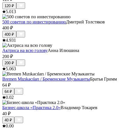
120
₽
5.0
13
500 советов по инвестированию
Дмитрий Толстяков
400
₽
400
₽
4.9
31
Актриса на всю голову
Анна Илюшина
200
₽
200
₽
5.0
63
Bremen Mızıkacıları / Бременские Музыканты
Братья Гримм
64
₽
64
₽
0.0
2
Бизнес-школа «Практика 2.0»
Владимир Токарев
40
₽
40
₽
0.0
0