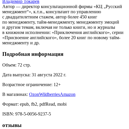
Владимир Токарев
Автор — директор консультационной фирмы «КЦ „Русский
менеджмент“», к.т.н., консультант по управлению
с двадцатилетним стажем, автор более 450 книг
по менеджменту, тайм-менеджменту, менеджменту эмоций
и другим темам, включая не только книги, но и журналы
в книжном исполнении: «Приключения английского», серии
«Присвоение английского», более 20 книг по новому тайм-
менеджменту и др.
Подробная информация
Объем:
72
стр.
Дата выпуска:
31 августа 2022 г.
Возрастное ограничение:
12
+
В магазинах:
Ozon
Wildberries
Amazon
Формат:
epub, fb2, pdfRead, mobi
ISBN:
978-5-0056-9237-5
отзывы